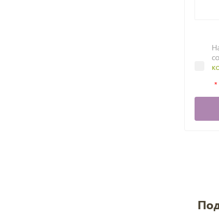
Н
с
к
Под