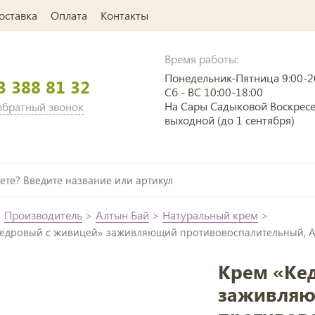
оставка
Оплата
Контакты
Время работы:
Понедельник-Пятница 9:00-2
3 388 81 32
Сб - ВС 10:00-18:00
На Сары Садыковой Воскрес
 обратный звонок
выходной (до 1 сентября)
>
Производитель
>
Алтын Бай
>
Натуральный крем
>
Кедровый с живицей» заживляющий противовоспалительный, 
Крем «Ке
заживля