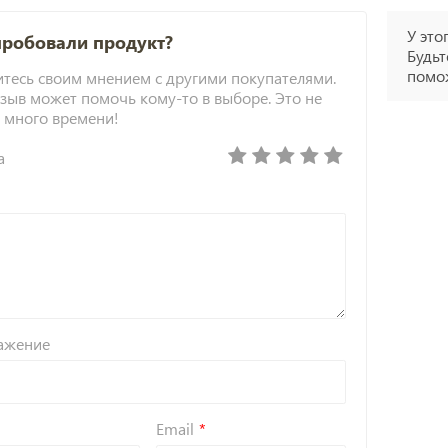
У это
пробовали продукт?
Будьт
помож
тесь своим мнением с другими покупателями.
зыв может помочь кому-то в выборе. Это не
 много времени!
а
ажение
Email