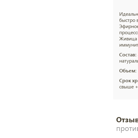
Идеальн
быстро 
Эфирное
процесс
Живица 
иммунит
Состав:
натурал
Объем:
Срок хр
свыше +5
Отзыв
проти