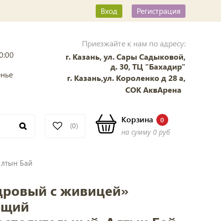
Вход
Регистрация
Приезжайте к нам по адресу:
0:00
г. Казань, ул. Сары Садыковой,
д. 30, ТЦ "Бахадир"
енье
г. Казань,ул. Короленко д 28 а,
СОК АквАрена
Корзина
0
(0)
на сумму
0 руб
Алтын Бай
дровый с живицей»
ющий