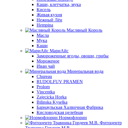
Каши, клетчатка, мука
Кисель
Живая кухня
Нежный Лён
Hempina
Масляный Король
Масла
Мука
Каши
МариАйс
Замороженные ягоды, овощи, грибы
Мороженое
Иван чай
Минеральная вода
Chureau
RUDOLFUV PRAMEN
Prolom
Vincentka
Zajecicka Horka
Bilinska Kyselka
Барнаульская Халвичная Фабрика
Кисловодская целебная
Нормофлорин
Фитоцентр
Травника Гордеев М.В.