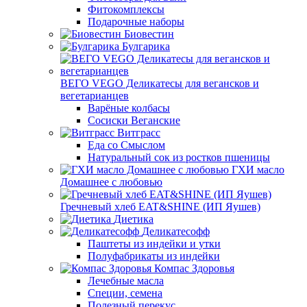
Фитокомплексы
Подарочные наборы
Биовестин
Булгарика
ВЕГО VEGO Деликатесы для вегансков и
вегетарианцев
Варёные колбасы
Сосиски Веганские
Витграсс
Еда со Смыслом
Натуральный сок из ростков пшеницы
ГХИ масло
Домашнее с любовью
Гречневый хлеб EAT&SHINE (ИП Яушев)
Диетика
Деликатесофф
Паштеты из индейки и утки
Полуфабрикаты из индейки
Компас Здоровья
Лечебные масла
Специи, семена
Полезный перекус