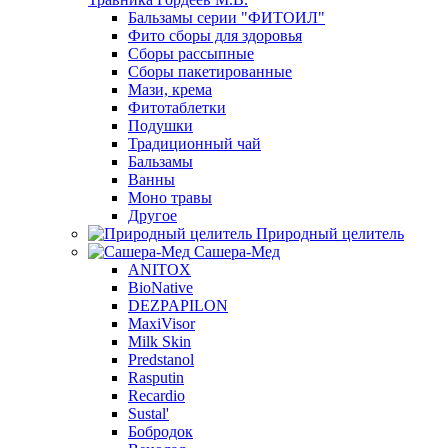
Бальзамы серии "ФИТОИЛ"
Фито сборы для здоровья
Сборы рассыпные
Сборы пакетированные
Мази, крема
Фитотаблетки
Подушки
Традиционный чай
Бальзамы
Ванны
Моно травы
Другое
Природный целитель
Сашера-Мед
ANITOX
BioNative
DEZPAPILON
MaxiVisor
Milk Skin
Predstanol
Rasputin
Recardio
Sustal'
Бобродок