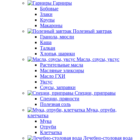
Гарниры
Бобовые
Злаки
Крупы
Макароны
Полезный завтрак
Гранола, мюсли
Каша
Талкан
Хлопья, шарики
Масла, соусы, уксус
Растительные масла
Масляные эликсиры
Масло ГХИ
Уксус
Соусы, заправки
Специи, приправы
Специи, пряности
Полезная соль
Мука, отруби,
клетчатка
Мука
Отруби
Клетчатка
Лечебно-столовая вода