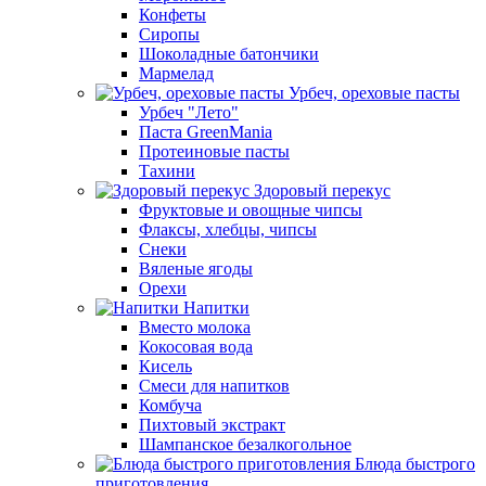
Конфеты
Сиропы
Шоколадные батончики
Мармелад
Урбеч, ореховые пасты
Урбеч "Лето"
Паста GreenMania
Протеиновые пасты
Тахини
Здоровый перекус
Фруктовые и овощные чипсы
Флаксы, хлебцы, чипсы
Снеки
Вяленые ягоды
Орехи
Напитки
Вместо молока
Кокосовая вода
Кисель
Смеси для напитков
Комбуча
Пихтовый экстракт
Шампанское безалкогольное
Блюда быстрого
приготовления