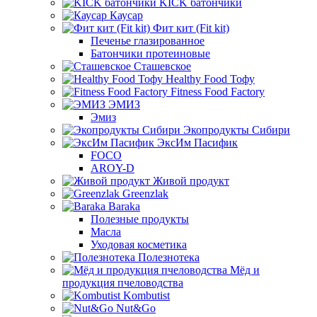
KICK батончики
Каусар
Фит кит (Fit kit)
Печенье глазированное
Батончики протеиновые
Сташевское
Healthy Food Тофу
Fitness Food Factory
ЭМИЗ
Эмиз
Экопродукты Сибири
ЭксИм Пасифик
FOCO
AROY-D
Живой продукт
Greenzlak
Baraka
Полезные продукты
Масла
Уходовая косметика
Полезнотека
Мёд и
продукция пчеловодства
Kombutist
Nut&Go