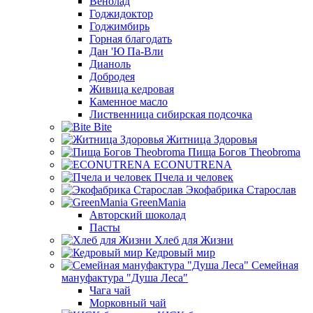
Венолад
Годжидоктор
Годжимбирь
Горная благодать
Дан 'Ю Па-Вли
Дианоль
Добродея
Живица кедровая
Каменное масло
Лиственница сибирская подсочка
Bite
Житница Здоровья
Пища Богов Theobroma
ECONUTRENA
Пчела и человек
Экофабрика Старослав
GreenMania
Авторский шоколад
Пасты
Хлеб для Жизни
Кедровый мир
Семейная
мануфактура "Душа Леса"
Чага чай
Морковный чай