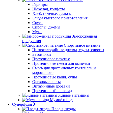
Гарниры
Шоколад, конфеты
Хлеб, печенье, флаксы
Блюда быстрого приготовления
Соусы
Сиропы, джемы
Мука
Замороженная
продукция
Спортивное питание
Низкокалорийные джемы, соусы, сиропы
Батончики
Протеиновое печенье
Протеиновые смеси для выпечки
Смесь для протеиновых коктейлей и
мороженого
Протеиновые каши, супы
Ореховые пасты
Витаминные добавки
Протеиновый шоколад
Живые витамины
Мумиё и йод
Суперфуды
Плоды, ягоды