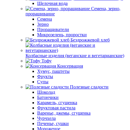
Щелочная вода
Семена, зерно,
проращивание
Семена
Зерно
Проращиватели
Микрозелень, проростки
Бездрожжевой хлеб
Колбасные изделия (веганские и вегетарианские)
Тофу
Консервация
Хумус, паштеты
Фрукты
Супы
Полезные сладости
Шоколад
Батончики
Карамель, сгущенка
Фруктовая пастила
Варенье, джемы, сгущенка
Чурчхела
Печенье, сушки
Мороженое