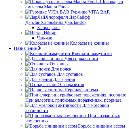
Шоколад со
смыслом Mantra Foods
Гурмикс VITA BAR
ДарЛайХлорофилл ДарЛайфф
Хлорофилл
Ифтар
Чак-чак
Колбасы из конины
Назначение
Крепкий иммунитет
Для горла и носа
От кашля
Для почек
Для суставов
Для зрения
От паразитов
Нервная система
При аллергии, грибковых поражениях, псориазе
Для мозговой
активности
При возрастных
изменениях
Борьба с лишним весом