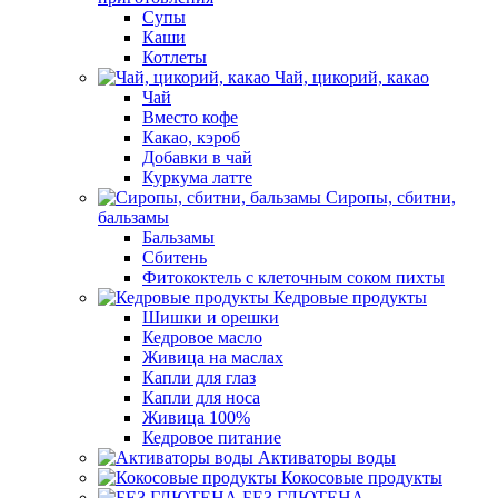
Супы
Каши
Котлеты
Чай, цикорий, какао
Чай
Вместо кофе
Какао, кэроб
Добавки в чай
Куркума латте
Сиропы, сбитни,
бальзамы
Бальзамы
Сбитень
Фитококтель с клеточным соком пихты
Кедровые продукты
Шишки и орешки
Кедровое масло
Живица на маслах
Капли для глаз
Капли для носа
Живица 100%
Кедровое питание
Активаторы воды
Кокосовые продукты
БЕЗ ГЛЮТЕНА