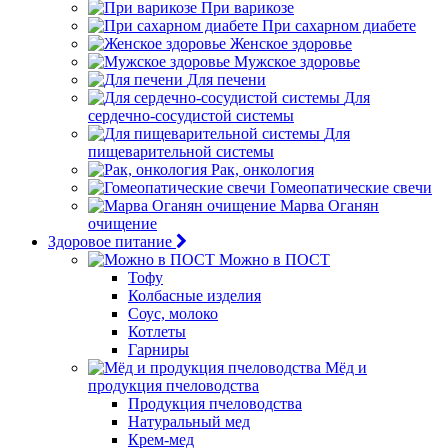
При варикозе
При сахарном диабете
Женское здоровье
Мужское здоровье
Для печени
Для
сердечно-сосудистой системы
Для
пищеварительной системы
Рак, онкология
Гомеопатические свечи
Марва Оганян
очищение
Здоровое питание
Можно в ПОСТ
Тофу
Колбасные изделия
Соус, молоко
Котлеты
Гарниры
Мёд и
продукция пчеловодства
Продукция пчеловодства
Натуральный мед
Крем-мед