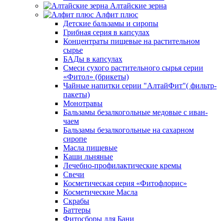
Алтайские зерна
Алфит плюс
Детские бальзамы и сиропы
Грибная серия в капсулах
Концентраты пищевые на растительном
сырье
БАДы в капсулах
Смеси сухого растительного сырья серии
«Фитол» (брикеты)
Чайные напитки серии "АлтайФит"( фильтр-
пакеты)
Монотравы
Бальзамы безалкогольные медовые с иван-
чаем
Бальзамы безалкогольные на сахарном
сиропе
Масла пищевые
Каши льняные
Лечебно-профилактические кремы
Свечи
Косметическая серия «Фитофлорис»
Косметические Масла
Скрабы
Баттеры
Фитосборы для Бани