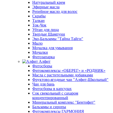
Натуральный крем
Эфирные масла
Репейное масло для волос
Скрабы
Талкан
Ток-Чок
Убтан для лица
Твердые Шампуни
Эко-Бальзамы "Тайна Тайги"
Мыло
Мочалка для умывания
Мочалки
Фитозапарка
Алфит
Фитосборы
Фитокомплексы «ОБЕРЕГ» и «РОДНИК»
Масла с растительными добавками
Фруктово-ягодные чаи "Алфит-Школьный"
Чаи для бань
Фитосборы в капсулах
Сок свекольный с сахаром
концентрированный
Минеральный комплекс "Бентофит"
Бальзамы и сиропы
Фитокомплексы ГАРМОНИЯ