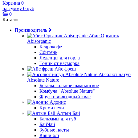
Корзина
0
на сумму
0 руб
0
Каталог
Производитель
Абис Органик
Abisorganic
Кедрокофе
Сбитень
Леденцы для горла
Тоник от насморка
Айс фреш
Абсолют натур
Absolute Nature
Безалкогольное шампанское
Комбуча "Absolute Nature"
Фруктово-ягодный квас
Адонис
Крем-свечи
Алтын Бай
Бальзамы для губ
БайЧай
Зубные пасты
Каши б/п