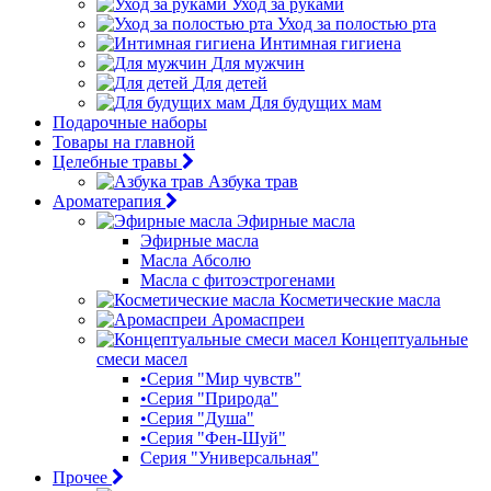
Уход за руками
Уход за полостью рта
Интимная гигиена
Для мужчин
Для детей
Для будущих мам
Подарочные наборы
Товары на главной
Целебные травы
Азбука трав
Ароматерапия
Эфирные масла
Эфирные масла
Масла Абсолю
Масла с фитоэстрогенами
Косметические масла
Аромаспреи
Концептуальные
смеси масел
•Серия "Мир чувств"
•Серия "Природа"
•Серия "Душа"
•Серия "Фен-Шуй"
Серия "Универсальная"
Прочее