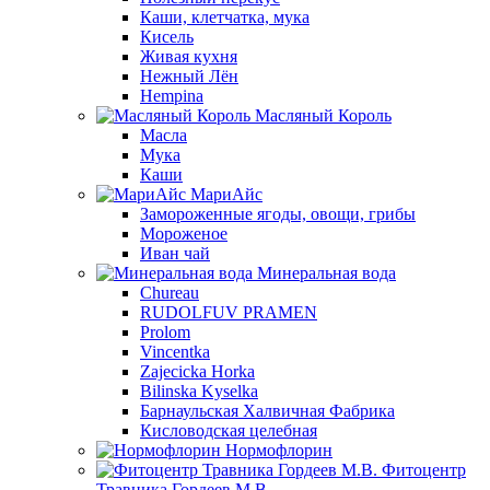
Каши, клетчатка, мука
Кисель
Живая кухня
Нежный Лён
Hempina
Масляный Король
Масла
Мука
Каши
МариАйс
Замороженные ягоды, овощи, грибы
Мороженое
Иван чай
Минеральная вода
Chureau
RUDOLFUV PRAMEN
Prolom
Vincentka
Zajecicka Horka
Bilinska Kyselka
Барнаульская Халвичная Фабрика
Кисловодская целебная
Нормофлорин
Фитоцентр
Травника Гордеев М.В.