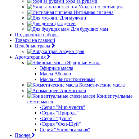
Уход за руками
Уход за полостью рта
Интимная гигиена
Для мужчин
Для детей
Для будущих мам
Подарочные наборы
Товары на главной
Целебные травы
Азбука трав
Ароматерапия
Эфирные масла
Эфирные масла
Масла Абсолю
Масла с фитоэстрогенами
Косметические масла
Аромаспреи
Концептуальные
смеси масел
•Серия "Мир чувств"
•Серия "Природа"
•Серия "Душа"
•Серия "Фен-Шуй"
Серия "Универсальная"
Прочее