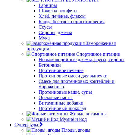
Гарниры
Шоколад, конфеты
Хлеб, печенье, флаксы
Блюда быстрого приготовления
Соусы
Сиропы, джемы
Мука
Замороженная
продукция
Спортивное питание
Низкокалорийные джемы, соусы, сиропы
Батончики
Протеиновое печенье
Протеиновые смеси для выпечки
Смесь для протеиновых коктейлей и
мороженого
Протеиновые каши, супы
Ореховые пасты
Витаминные добавки
Протеиновый шоколад
Живые витамины
Мумиё и йод
Суперфуды
Плоды, ягоды