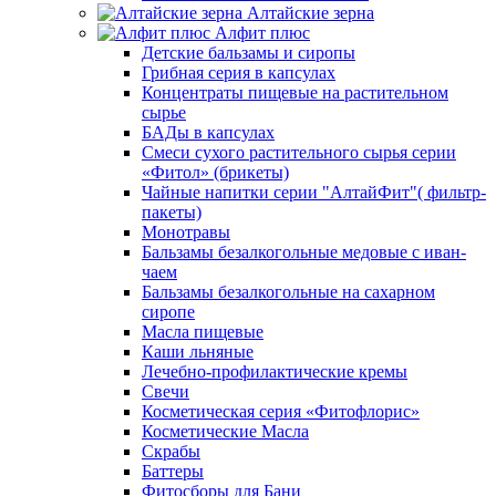
Алтайские зерна
Алфит плюс
Детские бальзамы и сиропы
Грибная серия в капсулах
Концентраты пищевые на растительном
сырье
БАДы в капсулах
Смеси сухого растительного сырья серии
«Фитол» (брикеты)
Чайные напитки серии "АлтайФит"( фильтр-
пакеты)
Монотравы
Бальзамы безалкогольные медовые с иван-
чаем
Бальзамы безалкогольные на сахарном
сиропе
Масла пищевые
Каши льняные
Лечебно-профилактические кремы
Свечи
Косметическая серия «Фитофлорис»
Косметические Масла
Скрабы
Баттеры
Фитосборы для Бани