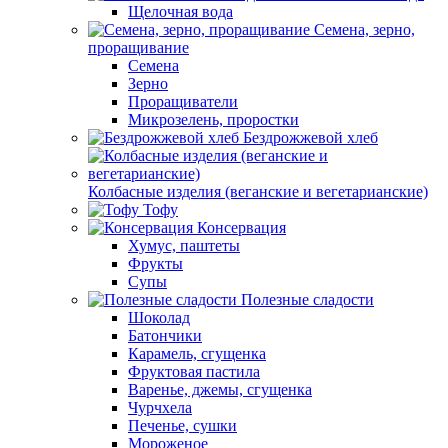
Щелочная вода
Семена, зерно,
проращивание
Семена
Зерно
Проращиватели
Микрозелень, проростки
Бездрожжевой хлеб
Колбасные изделия (веганские и вегетарианские)
Тофу
Консервация
Хумус, паштеты
Фрукты
Супы
Полезные сладости
Шоколад
Батончики
Карамель, сгущенка
Фруктовая пастила
Варенье, джемы, сгущенка
Чурчхела
Печенье, сушки
Мороженое