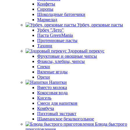
Конфеты
Сиропы
Шоколадные батончики
Мармелад
Урбеч, ореховые пасты
Урбеч "Лето"
Паста GreenMania
Протеиновые пасты
Тахини
Здоровый перекус
Фруктовые и овощные чипсы
Флаксы, хлебцы, чипсы
Снеки
Вяленые ягоды
Орехи
Напитки
Вместо молока
Кокосовая вода
Кисель
Смеси для напитков
Комбуча
Пихтовый экстракт
Шампанское безалкогольное
Блюда быстрого
приготовления