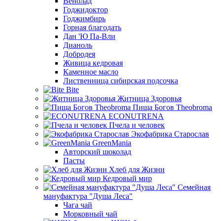
Венолад
Годжидоктор
Годжимбирь
Горная благодать
Дан 'Ю Па-Вли
Дианоль
Добродея
Живица кедровая
Каменное масло
Лиственница сибирская подсочка
Bite
Житница Здоровья
Пища Богов Theobroma
ECONUTRENA
Пчела и человек
Экофабрика Старослав
GreenMania
Авторский шоколад
Пасты
Хлеб для Жизни
Кедровый мир
Семейная
мануфактура "Душа Леса"
Чага чай
Морковный чай