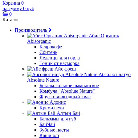
Корзина
0
на сумму
0 руб
0
Каталог
Производитель
Абис Органик
Abisorganic
Кедрокофе
Сбитень
Леденцы для горла
Тоник от насморка
Айс фреш
Абсолют натур
Absolute Nature
Безалкогольное шампанское
Комбуча "Absolute Nature"
Фруктово-ягодный квас
Адонис
Крем-свечи
Алтын Бай
Бальзамы для губ
БайЧай
Зубные пасты
Каши б/п