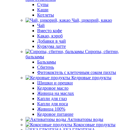
Супы
Каши
Котлеты
Чай, цикорий, какао
Чай
Вместо кофе
Какао, кэроб
Добавки в чай
Куркума латте
Сиропы, сбитни,
бальзамы
Бальзамы
Сбитень
Фитококтель с клеточным соком пихты
Кедровые продукты
Шишки и орешки
Кедровое масло
Живица на маслах
Капли для глаз
Капли для носа
Живица 100%
Кедровое питание
Активаторы воды
Кокосовые продукты
БЕЗ ГЛЮТЕНА