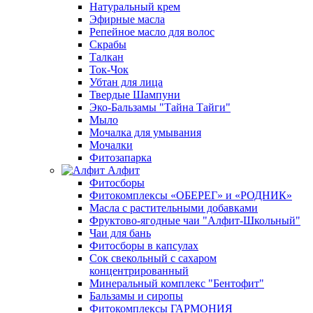
Натуральный крем
Эфирные масла
Репейное масло для волос
Скрабы
Талкан
Ток-Чок
Убтан для лица
Твердые Шампуни
Эко-Бальзамы "Тайна Тайги"
Мыло
Мочалка для умывания
Мочалки
Фитозапарка
Алфит
Фитосборы
Фитокомплексы «ОБЕРЕГ» и «РОДНИК»
Масла с растительными добавками
Фруктово-ягодные чаи "Алфит-Школьный"
Чаи для бань
Фитосборы в капсулах
Сок свекольный с сахаром
концентрированный
Минеральный комплекс "Бентофит"
Бальзамы и сиропы
Фитокомплексы ГАРМОНИЯ