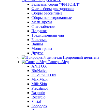
Бальзамы серии "ФИТОИЛ"
Фито сборы для здоровья
Сборы рассыпные
Сборы пакетированные
Мази, крема
Фитотаблетки
Подушки
Традиционный чай
Бальзамы
Ванны
Моно травы
Другое
Природный целитель
Сашера-Мед
ANITOX
BioNative
DEZPAPILON
MaxiVisor
Milk Skin
Predstanol
Rasputin
Recardio
Sustal'
Бобродок