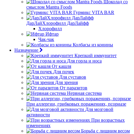
Шоколад со
смыслом Mantra Foods
Гурмикс VITA BAR
ДарЛайХлорофилл ДарЛайфф
Хлорофилл
Ифтар
Чак-чак
Колбасы из конины
Назначение
Крепкий иммунитет
Для горла и носа
От кашля
Для почек
Для суставов
Для зрения
От паразитов
Нервная система
При аллергии, грибковых поражениях, псориазе
Для мозговой
активности
При возрастных
изменениях
Борьба с лишним весом