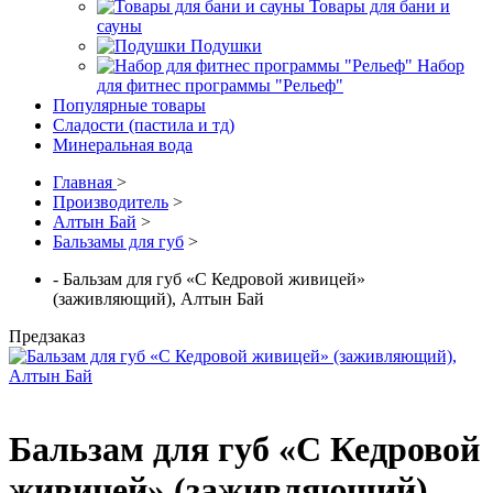
Товары для бани и
сауны
Подушки
Набор
для фитнес программы "Рельеф"
Популярные товары
Сладости (пастила и тд)
Минеральная вода
Главная
>
Производитель
>
Алтын Бай
>
Бальзамы для губ
>
- Бальзам для губ «С Кедровой живицей»
(заживляющий), Алтын Бай
Предзаказ
Бальзам для губ «С Кедровой
живицей» (заживляющий),