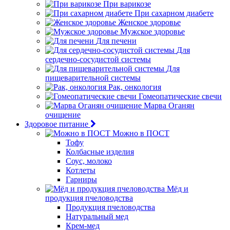
При варикозе
При сахарном диабете
Женское здоровье
Мужское здоровье
Для печени
Для
сердечно-сосудистой системы
Для
пищеварительной системы
Рак, онкология
Гомеопатические свечи
Марва Оганян
очищение
Здоровое питание
Можно в ПОСТ
Тофу
Колбасные изделия
Соус, молоко
Котлеты
Гарниры
Мёд и
продукция пчеловодства
Продукция пчеловодства
Натуральный мед
Крем-мед