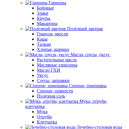
Гарниры
Бобовые
Злаки
Крупы
Макароны
Полезный завтрак
Гранола, мюсли
Каша
Талкан
Хлопья, шарики
Масла, соусы, уксус
Растительные масла
Масляные эликсиры
Масло ГХИ
Уксус
Соусы, заправки
Специи, приправы
Специи, пряности
Полезная соль
Мука, отруби,
клетчатка
Мука
Отруби
Клетчатка
Лечебно-столовая вода