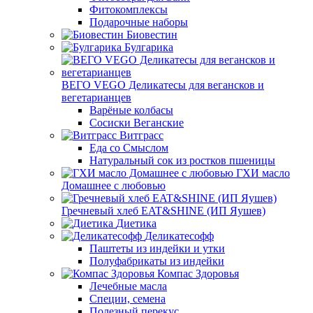
Фитокомплексы
Подарочные наборы
Биовестин
Булгарика
ВЕГО VEGO Деликатесы для вегансков и
вегетарианцев
Варёные колбасы
Сосиски Веганские
Витграсс
Еда со Смыслом
Натуральный сок из ростков пшеницы
ГХИ масло
Домашнее с любовью
Гречневый хлеб EAT&SHINE (ИП Яушев)
Диетика
Деликатесофф
Паштеты из индейки и утки
Полуфабрикаты из индейки
Компас Здоровья
Лечебные масла
Специи, семена
Полезный перекус