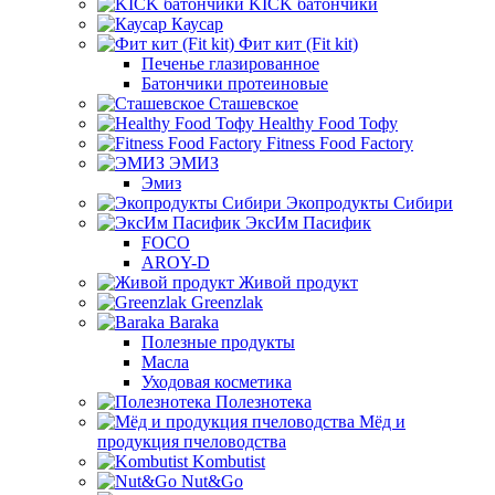
KICK батончики
Каусар
Фит кит (Fit kit)
Печенье глазированное
Батончики протеиновые
Сташевское
Healthy Food Тофу
Fitness Food Factory
ЭМИЗ
Эмиз
Экопродукты Сибири
ЭксИм Пасифик
FOCO
AROY-D
Живой продукт
Greenzlak
Baraka
Полезные продукты
Масла
Уходовая косметика
Полезнотека
Мёд и
продукция пчеловодства
Kombutist
Nut&Go