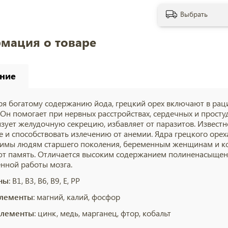
Выбрать
мация о товаре
ние
ря богатому содержанию йода, грецкий орех включают в ра
 Он помогает при нервных расстройствах, сердечных и просту
зует желудочную секрецию, избавляет от паразитов. Известн
е и способствовать излечению от анемии. Ядра грецкого оре
имы людям старшего поколения, беременным женщинам и к
т память. Отличается высоким содержанием полиненасыщен
нной работы мозга.
ны
: В1, В3, В6, В9, Е, РР
лементы
:
магний, калий, фосфор
лементы
: цинк, медь, марганец, фтор, кобальт