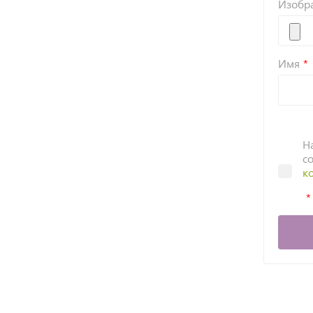
Изобр
Имя
Н
с
к