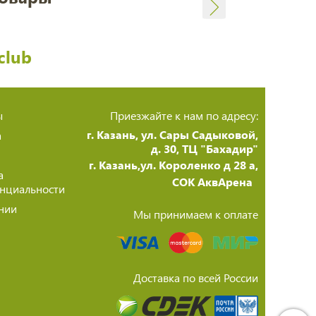
club
ы
Приезжайте к нам по адресу:
г. Казань, ул. Сары Садыковой,
а
д. 30, ТЦ "Бахадир"
г. Казань,ул. Короленко д 28 а,
а
СОК АквАрена
нциальности
нии
Мы принимаем к оплате
Доставка по всей России