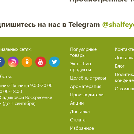
пишитесь на нас в Telegram
@shalfey
иальных сетях:
Популярные
Контакт
товары
Доставк
Эко – био
Блог
продукты
Политик
боты:
Целебные травы
конфиде
ник-Пятница 9:00-20:00
Ароматерапия
О компа
10:00-18:00
Производители
 Садыковой Воскресенье
Акции
 (до 1 сентября)
Доставка
Оплата
Избранное