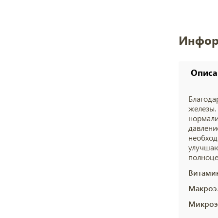
Инфор
Описа
Благода
железы.
нормали
давлени
необход
улучшаю
полноце
Витами
Макроэ
Микроэ