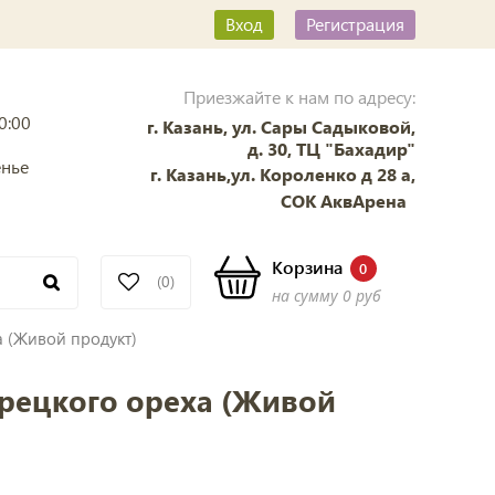
Вход
Регистрация
Приезжайте к нам по адресу:
0:00
г. Казань, ул. Сары Садыковой,
д. 30, ТЦ "Бахадир"
енье
г. Казань,ул. Короленко д 28 а,
СОК АквАрена
Корзина
0
(0)
на сумму
0 руб
а (Живой продукт)
грецкого ореха (Живой