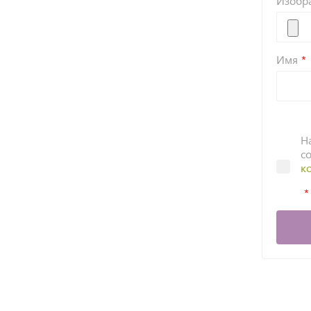
Изобр
Имя
Н
с
к