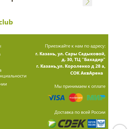
club
ы
Приезжайте к нам по адресу:
г. Казань, ул. Сары Садыковой,
а
д. 30, ТЦ "Бахадир"
г. Казань,ул. Короленко д 28 а,
а
СОК АквАрена
нциальности
нии
Мы принимаем к оплате
Доставка по всей России