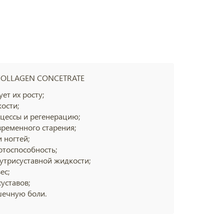
 COLLAGEN CONCETRATE
ет их росту;
кости;
цессы и регенерацию;
ременного старения;
 ногтей;
тоспособность;
утрисуставной жидкости;
ес;
уставов;
шечную боли.