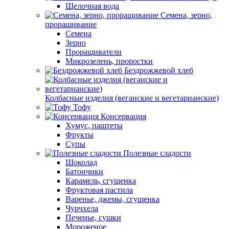
Щелочная вода
Семена, зерно,
проращивание
Семена
Зерно
Проращиватели
Микрозелень, проростки
Бездрожжевой хлеб
Колбасные изделия (веганские и вегетарианские)
Тофу
Консервация
Хумус, паштеты
Фрукты
Супы
Полезные сладости
Шоколад
Батончики
Карамель, сгущенка
Фруктовая пастила
Варенье, джемы, сгущенка
Чурчхела
Печенье, сушки
Мороженое