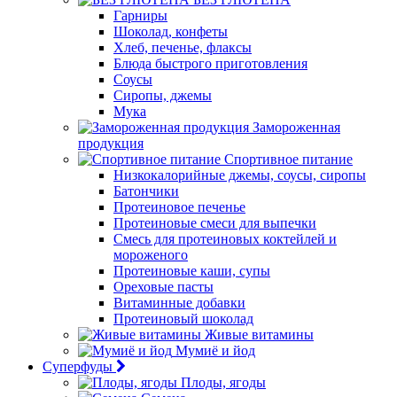
Гарниры
Шоколад, конфеты
Хлеб, печенье, флаксы
Блюда быстрого приготовления
Соусы
Сиропы, джемы
Мука
Замороженная
продукция
Спортивное питание
Низкокалорийные джемы, соусы, сиропы
Батончики
Протеиновое печенье
Протеиновые смеси для выпечки
Смесь для протеиновых коктейлей и
мороженого
Протеиновые каши, супы
Ореховые пасты
Витаминные добавки
Протеиновый шоколад
Живые витамины
Мумиё и йод
Суперфуды
Плоды, ягоды