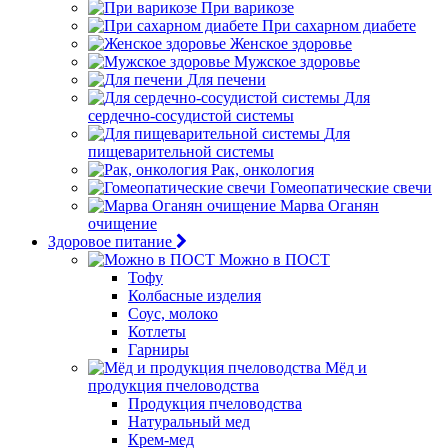
При варикозе
При сахарном диабете
Женское здоровье
Мужское здоровье
Для печени
Для
сердечно-сосудистой системы
Для
пищеварительной системы
Рак, онкология
Гомеопатические свечи
Марва Оганян
очищение
Здоровое питание
Можно в ПОСТ
Тофу
Колбасные изделия
Соус, молоко
Котлеты
Гарниры
Мёд и
продукция пчеловодства
Продукция пчеловодства
Натуральный мед
Крем-мед