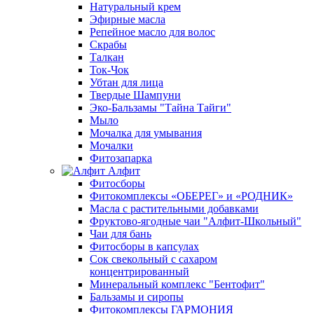
Натуральный крем
Эфирные масла
Репейное масло для волос
Скрабы
Талкан
Ток-Чок
Убтан для лица
Твердые Шампуни
Эко-Бальзамы "Тайна Тайги"
Мыло
Мочалка для умывания
Мочалки
Фитозапарка
Алфит
Фитосборы
Фитокомплексы «ОБЕРЕГ» и «РОДНИК»
Масла с растительными добавками
Фруктово-ягодные чаи "Алфит-Школьный"
Чаи для бань
Фитосборы в капсулах
Сок свекольный с сахаром
концентрированный
Минеральный комплекс "Бентофит"
Бальзамы и сиропы
Фитокомплексы ГАРМОНИЯ