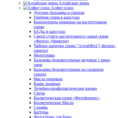
Алтайские зерна
Алфит плюс
Детские бальзамы и сиропы
Грибная серия в капсулах
Концентраты пищевые на растительном
сырье
БАДы в капсулах
Смеси сухого растительного сырья серии
«Фитол» (брикеты)
Чайные напитки серии "АлтайФит"( фильтр-
пакеты)
Монотравы
Бальзамы безалкогольные медовые с иван-
чаем
Бальзамы безалкогольные на сахарном
сиропе
Масла пищевые
Каши льняные
Лечебно-профилактические кремы
Свечи
Косметическая серия «Фитофлорис»
Косметические Масла
Скрабы
Баттеры
Фитосборы для Бани