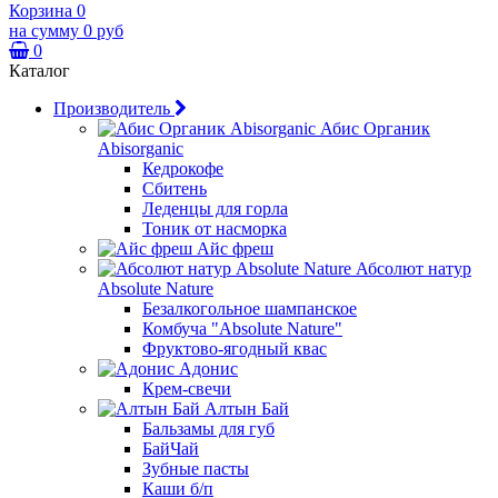
Корзина
0
на сумму
0 руб
0
Каталог
Производитель
Абис Органик
Abisorganic
Кедрокофе
Сбитень
Леденцы для горла
Тоник от насморка
Айс фреш
Абсолют натур
Absolute Nature
Безалкогольное шампанское
Комбуча "Absolute Nature"
Фруктово-ягодный квас
Адонис
Крем-свечи
Алтын Бай
Бальзамы для губ
БайЧай
Зубные пасты
Каши б/п