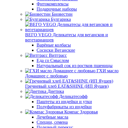
Фитокомплексы
Подарочные наборы
Биовестин
Булгарика
ВЕГО VEGO Деликатесы для вегансков и
вегетарианцев
Варёные колбасы
Сосиски Веганские
Витграсс
Еда со Смыслом
Натуральный сок из ростков пшеницы
ГХИ масло
Домашнее с любовью
Гречневый хлеб EAT&SHINE (ИП Яушев)
Диетика
Деликатесофф
Паштеты из индейки и утки
Полуфабрикаты из индейки
Компас Здоровья
Лечебные масла
Специи, семена
Полезный перекус