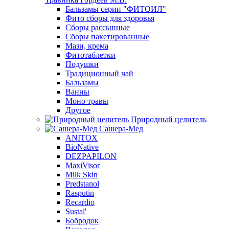
Бальзамы серии "ФИТОИЛ"
Фито сборы для здоровья
Сборы рассыпные
Сборы пакетированные
Мази, крема
Фитотаблетки
Подушки
Традиционный чай
Бальзамы
Ванны
Моно травы
Другое
Природный целитель
Сашера-Мед
ANITOX
BioNative
DEZPAPILON
MaxiVisor
Milk Skin
Predstanol
Rasputin
Recardio
Sustal'
Бобродок