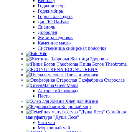
Венолад
Годжидоктор
Годжимбирь
Горная благодать
Дан 'Ю Па-Вли
Дианоль
Добродея
Живица кедровая
Каменное масло
Лиственница сибирская подсочка
Bite
Житница Здоровья
Пища Богов Theobroma
ECONUTRENA
Пчела и человек
Экофабрика Старослав
GreenMania
Авторский шоколад
Пасты
Хлеб для Жизни
Кедровый мир
Семейная
мануфактура "Душа Леса"
Чага чай
Морковный чай