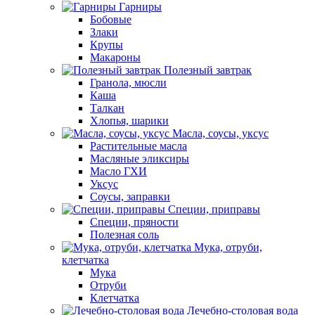
Гарниры
Бобовые
Злаки
Крупы
Макароны
Полезный завтрак
Гранола, мюсли
Каша
Талкан
Хлопья, шарики
Масла, соусы, уксус
Растительные масла
Масляные эликсиры
Масло ГХИ
Уксус
Соусы, заправки
Специи, приправы
Специи, пряности
Полезная соль
Мука, отруби,
клетчатка
Мука
Отруби
Клетчатка
Лечебно-столовая вода