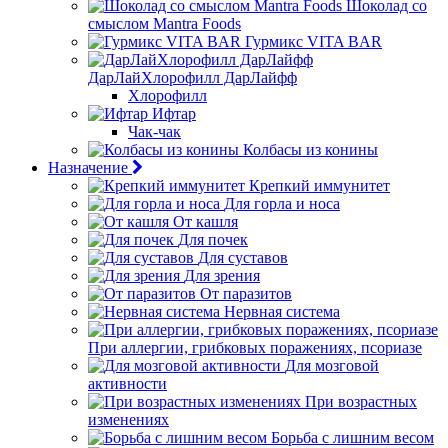
Шоколад со
смыслом Mantra Foods
Гурмикс VITA BAR
ДарЛайХлорофилл ДарЛайфф
Хлорофилл
Ифтар
Чак-чак
Колбасы из конины
Назначение
Крепкий иммунитет
Для горла и носа
От кашля
Для почек
Для суставов
Для зрения
От паразитов
Нервная система
При аллергии, грибковых поражениях, псориазе
Для мозговой
активности
При возрастных
изменениях
Борьба с лишним весом