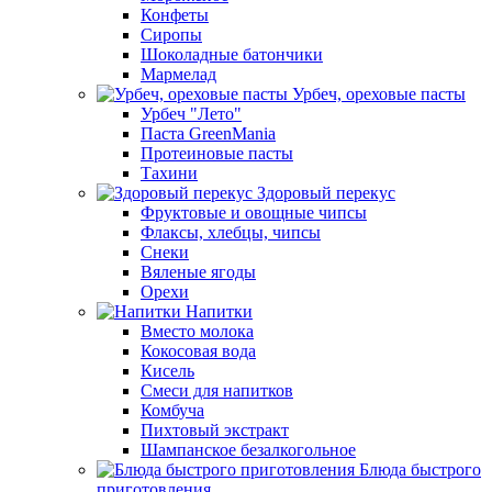
Конфеты
Сиропы
Шоколадные батончики
Мармелад
Урбеч, ореховые пасты
Урбеч "Лето"
Паста GreenMania
Протеиновые пасты
Тахини
Здоровый перекус
Фруктовые и овощные чипсы
Флаксы, хлебцы, чипсы
Снеки
Вяленые ягоды
Орехи
Напитки
Вместо молока
Кокосовая вода
Кисель
Смеси для напитков
Комбуча
Пихтовый экстракт
Шампанское безалкогольное
Блюда быстрого
приготовления