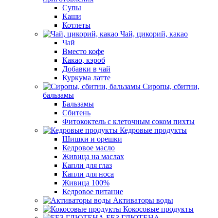
Супы
Каши
Котлеты
Чай, цикорий, какао
Чай
Вместо кофе
Какао, кэроб
Добавки в чай
Куркума латте
Сиропы, сбитни,
бальзамы
Бальзамы
Сбитень
Фитококтель с клеточным соком пихты
Кедровые продукты
Шишки и орешки
Кедровое масло
Живица на маслах
Капли для глаз
Капли для носа
Живица 100%
Кедровое питание
Активаторы воды
Кокосовые продукты
БЕЗ ГЛЮТЕНА