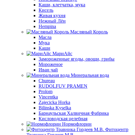
Каши, клетчатка, мука
Кисель
Живая кухня
Нежный Лён
Hempina
Масляный Король
Масла
Мука
Каши
МариАйс
Замороженные ягоды, овощи, грибы
Мороженое
Иван чай
Минеральная вода
Chureau
RUDOLFUV PRAMEN
Prolom
Vincentka
Zajecicka Horka
Bilinska Kyselka
Барнаульская Халвичная Фабрика
Кисловодская целебная
Нормофлорин
Фитоцентр
Травника Гордеев М.В.