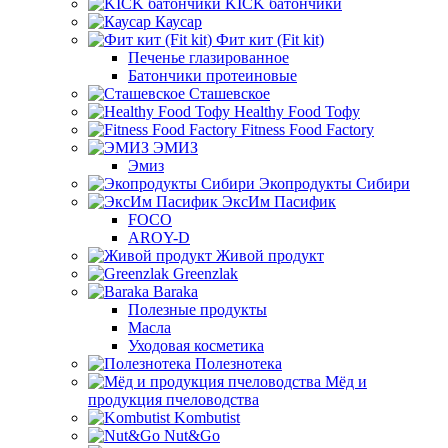
KICK батончики
Каусар
Фит кит (Fit kit)
Печенье глазированное
Батончики протеиновые
Сташевское
Healthy Food Тофу
Fitness Food Factory
ЭМИЗ
Эмиз
Экопродукты Сибири
ЭксИм Пасифик
FOCO
AROY-D
Живой продукт
Greenzlak
Baraka
Полезные продукты
Масла
Уходовая косметика
Полезнотека
Мёд и
продукция пчеловодства
Kombutist
Nut&Go