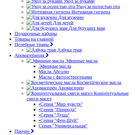
Уход за руками
Уход за полостью рта
Интимная гигиена
Для мужчин
Для детей
Для будущих мам
Подарочные наборы
Товары на главной
Целебные травы
Азбука трав
Ароматерапия
Эфирные масла
Эфирные масла
Масла Абсолю
Масла с фитоэстрогенами
Косметические масла
Аромаспреи
Концептуальные
смеси масел
•Серия "Мир чувств"
•Серия "Природа"
•Серия "Душа"
•Серия "Фен-Шуй"
Серия "Универсальная"
Прочее