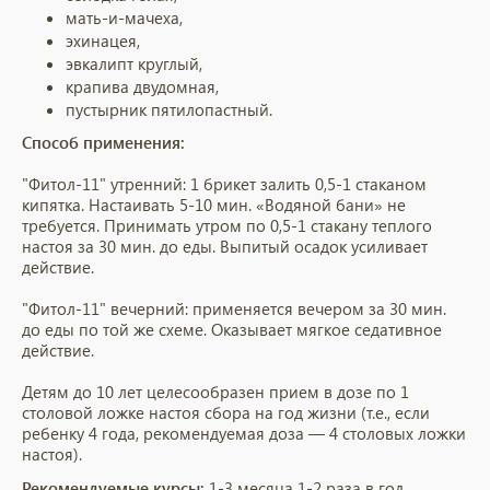
мать-и-мачеха,
эхинацея,
эвкалипт круглый,
крапива двудомная,
пустырник пятилопастный.
Способ применения:
"Фитол-11" утренний: 1 брикет залить 0,5-1 стаканом
кипятка. Настаивать 5-10 мин. «Водяной бани» не
требуется. Принимать утром по 0,5-1 стакану теплого
настоя за 30 мин. до еды. Выпитый осадок усиливает
действие.
"Фитол-11" вечерний: применяется вечером за 30 мин.
до еды по той же схеме. Оказывает мягкое седативное
действие.
Детям до 10 лет целесообразен прием в дозе по 1
столовой ложке настоя сбора на год жизни (т.е., если
ребенку 4 года, рекомендуемая доза — 4 столовых ложки
настоя).
Рекомендуемые курсы:
1-3 месяца 1-2 раза в год.