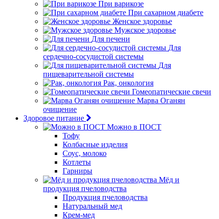
При варикозе
При сахарном диабете
Женское здоровье
Мужское здоровье
Для печени
Для
сердечно-сосудистой системы
Для
пищеварительной системы
Рак, онкология
Гомеопатические свечи
Марва Оганян
очищение
Здоровое питание
Можно в ПОСТ
Тофу
Колбасные изделия
Соус, молоко
Котлеты
Гарниры
Мёд и
продукция пчеловодства
Продукция пчеловодства
Натуральный мед
Крем-мед