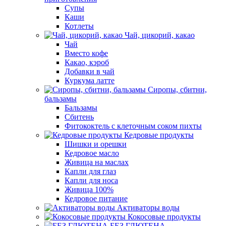
Супы
Каши
Котлеты
Чай, цикорий, какао
Чай
Вместо кофе
Какао, кэроб
Добавки в чай
Куркума латте
Сиропы, сбитни,
бальзамы
Бальзамы
Сбитень
Фитококтель с клеточным соком пихты
Кедровые продукты
Шишки и орешки
Кедровое масло
Живица на маслах
Капли для глаз
Капли для носа
Живица 100%
Кедровое питание
Активаторы воды
Кокосовые продукты
БЕЗ ГЛЮТЕНА