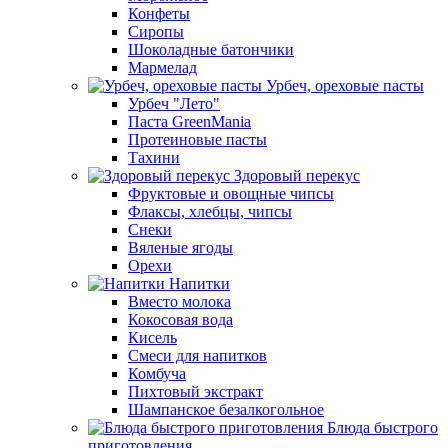
Конфеты
Сиропы
Шоколадные батончики
Мармелад
Урбеч, ореховые пасты
Урбеч "Лето"
Паста GreenMania
Протеиновые пасты
Тахини
Здоровый перекус
Фруктовые и овощные чипсы
Флаксы, хлебцы, чипсы
Снеки
Вяленые ягоды
Орехи
Напитки
Вместо молока
Кокосовая вода
Кисель
Смеси для напитков
Комбуча
Пихтовый экстракт
Шампанское безалкогольное
Блюда быстрого
приготовления