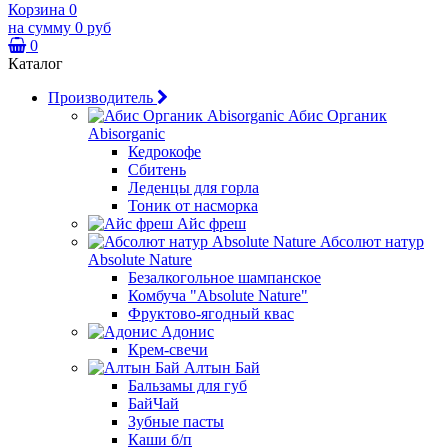
Корзина
0
на сумму
0 руб
0
Каталог
Производитель
Абис Органик
Abisorganic
Кедрокофе
Сбитень
Леденцы для горла
Тоник от насморка
Айс фреш
Абсолют натур
Absolute Nature
Безалкогольное шампанское
Комбуча "Absolute Nature"
Фруктово-ягодный квас
Адонис
Крем-свечи
Алтын Бай
Бальзамы для губ
БайЧай
Зубные пасты
Каши б/п