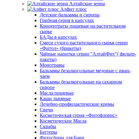
Алтайские зерна
Алфит плюс
Детские бальзамы и сиропы
Грибная серия в капсулах
Концентраты пищевые на растительном
сырье
БАДы в капсулах
Смеси сухого растительного сырья серии
«Фитол» (брикеты)
Чайные напитки серии "АлтайФит"( фильтр-
пакеты)
Монотравы
Бальзамы безалкогольные медовые с иван-
чаем
Бальзамы безалкогольные на сахарном
сиропе
Масла пищевые
Каши льняные
Лечебно-профилактические кремы
Свечи
Косметическая серия «Фитофлорис»
Косметические Масла
Скрабы
Баттеры
Фитосборы для Бани