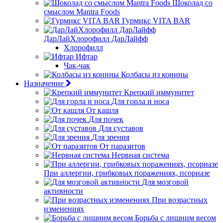
Шоколад со
смыслом Mantra Foods
Гурмикс VITA BAR
ДарЛайХлорофилл ДарЛайфф
Хлорофилл
Ифтар
Чак-чак
Колбасы из конины
Назначение
Крепкий иммунитет
Для горла и носа
От кашля
Для почек
Для суставов
Для зрения
От паразитов
Нервная система
При аллергии, грибковых поражениях, псориазе
Для мозговой
активности
При возрастных
изменениях
Борьба с лишним весом