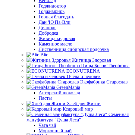
Венолад
Годжидоктор
Годжимбирь
Горная благодать
Дан 'Ю Па-Вли
Дианоль
Добродея
Живица кедровая
Каменное масло
Лиственница сибирская подсочка
Bite
Житница Здоровья
Пища Богов Theobroma
ECONUTRENA
Пчела и человек
Экофабрика Старослав
GreenMania
Авторский шоколад
Пасты
Хлеб для Жизни
Кедровый мир
Семейная
мануфактура "Душа Леса"
Чага чай
Морковный чай