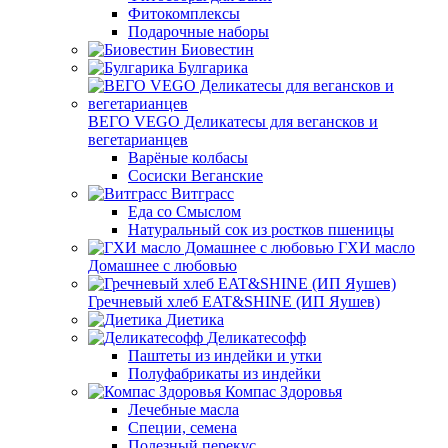
Фитокомплексы
Подарочные наборы
Биовестин
Булгарика
ВЕГО VEGO Деликатесы для вегансков и
вегетарианцев
Варёные колбасы
Сосиски Веганские
Витграсс
Еда со Смыслом
Натуральный сок из ростков пшеницы
ГХИ масло
Домашнее с любовью
Гречневый хлеб EAT&SHINE (ИП Яушев)
Диетика
Деликатесофф
Паштеты из индейки и утки
Полуфабрикаты из индейки
Компас Здоровья
Лечебные масла
Специи, семена
Полезный перекус