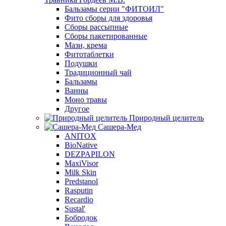
Бальзамы серии "ФИТОИЛ"
Фито сборы для здоровья
Сборы рассыпные
Сборы пакетированные
Мази, крема
Фитотаблетки
Подушки
Традиционный чай
Бальзамы
Ванны
Моно травы
Другое
Природный целитель
Сашера-Мед
ANITOX
BioNative
DEZPAPILON
MaxiVisor
Milk Skin
Predstanol
Rasputin
Recardio
Sustal'
Бобродок