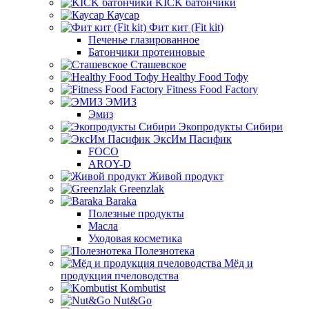
KICK батончики
Каусар
Фит кит (Fit kit)
Печенье глазированное
Батончики протеиновые
Сташевское
Healthy Food Тофу
Fitness Food Factory
ЭМИЗ
Эмиз
Экопродукты Сибири
ЭксИм Пасифик
FOCO
AROY-D
Живой продукт
Greenzlak
Baraka
Полезные продукты
Масла
Уходовая косметика
Полезнотека
Мёд и
продукция пчеловодства
Kombutist
Nut&Go