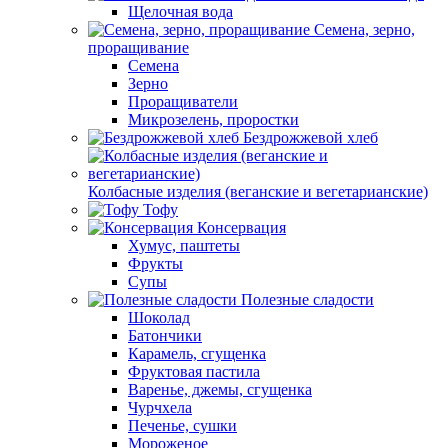
Щелочная вода
Семена, зерно,
проращивание
Семена
Зерно
Проращиватели
Микрозелень, проростки
Бездрожжевой хлеб
Колбасные изделия (веганские и вегетарианские)
Тофу
Консервация
Хумус, паштеты
Фрукты
Супы
Полезные сладости
Шоколад
Батончики
Карамель, сгущенка
Фруктовая пастила
Варенье, джемы, сгущенка
Чурчхела
Печенье, сушки
Мороженое