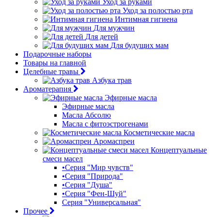
Уход за руками
Уход за полостью рта
Интимная гигиена
Для мужчин
Для детей
Для будущих мам
Подарочные наборы
Товары на главной
Целебные травы
Азбука трав
Ароматерапия
Эфирные масла
Эфирные масла
Масла Абсолю
Масла с фитоэстрогенами
Косметические масла
Аромаспреи
Концептуальные
смеси масел
•Серия "Мир чувств"
•Серия "Природа"
•Серия "Душа"
•Серия "Фен-Шуй"
Серия "Универсальная"
Прочее