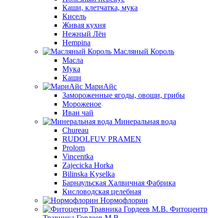
Каши, клетчатка, мука
Кисель
Живая кухня
Нежный Лён
Hempina
Масляный Король
Масла
Мука
Каши
МариАйс
Замороженные ягоды, овощи, грибы
Мороженое
Иван чай
Минеральная вода
Chureau
RUDOLFUV PRAMEN
Prolom
Vincentka
Zajecicka Horka
Bilinska Kyselka
Барнаульская Халвичная Фабрика
Кисловодская целебная
Нормофлорин
Фитоцентр
Травника Гордеев М.В.