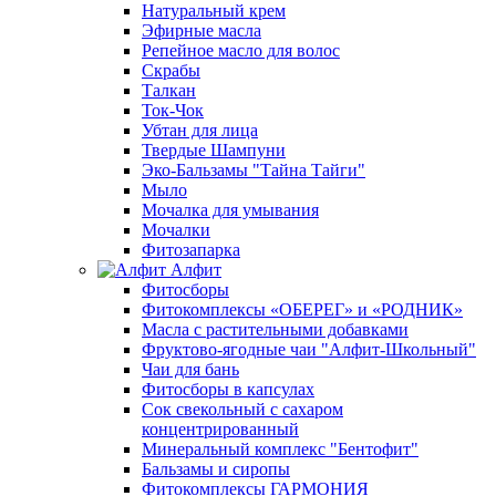
Натуральный крем
Эфирные масла
Репейное масло для волос
Скрабы
Талкан
Ток-Чок
Убтан для лица
Твердые Шампуни
Эко-Бальзамы "Тайна Тайги"
Мыло
Мочалка для умывания
Мочалки
Фитозапарка
Алфит
Фитосборы
Фитокомплексы «ОБЕРЕГ» и «РОДНИК»
Масла с растительными добавками
Фруктово-ягодные чаи "Алфит-Школьный"
Чаи для бань
Фитосборы в капсулах
Сок свекольный с сахаром
концентрированный
Минеральный комплекс "Бентофит"
Бальзамы и сиропы
Фитокомплексы ГАРМОНИЯ