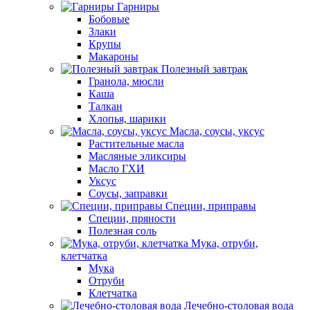
Гарниры
Бобовые
Злаки
Крупы
Макароны
Полезный завтрак
Гранола, мюсли
Каша
Талкан
Хлопья, шарики
Масла, соусы, уксус
Растительные масла
Масляные эликсиры
Масло ГХИ
Уксус
Соусы, заправки
Специи, приправы
Специи, пряности
Полезная соль
Мука, отруби,
клетчатка
Мука
Отруби
Клетчатка
Лечебно-столовая вода