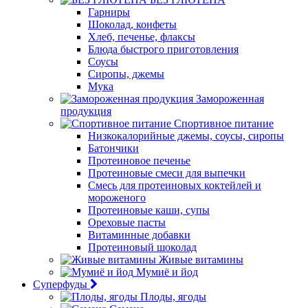
Гарниры
Шоколад, конфеты
Хлеб, печенье, флаксы
Блюда быстрого приготовления
Соусы
Сиропы, джемы
Мука
Замороженная
продукция
Спортивное питание
Низкокалорийные джемы, соусы, сиропы
Батончики
Протеиновое печенье
Протеиновые смеси для выпечки
Смесь для протеиновых коктейлей и
мороженого
Протеиновые каши, супы
Ореховые пасты
Витаминные добавки
Протеиновый шоколад
Живые витамины
Мумиё и йод
Суперфуды
Плоды, ягоды