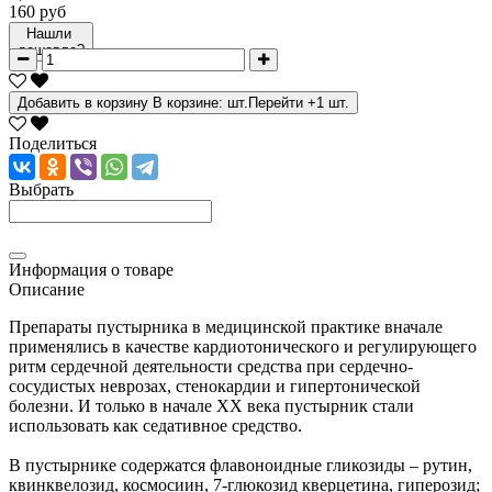
160 руб
Нашли
дешевле?
Добавить в корзину
В корзине:
шт.
Перейти
+1 шт.
Поделиться
Выбрать
Информация о товаре
Описание
Препараты пустырника в медицинской практике вначале
применялись в качестве кардиотонического и регулирующего
ритм сердечной деятельности средства при сердечно-
сосудистых неврозах, стенокардии и гипертонической
болезни. И только в начале XX века пустырник стали
использовать как седативное средство.
В пустырнике содержатся флавоноидные гликозиды – рутин,
квинквелозид, космосиин, 7-глюкозид кверцетина, гиперозид;