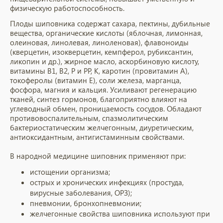
физическую работоспособность.
Плоды шиповника содержат сахара, пектины, дубильные
вещества, органические кислоты (яблочная, лимонная,
олеиновая, линолевая, линоленовая), флавоноиды
(кверцетин, изокверцетин, кемпферол, рубиксантин,
ликопин и др.), жирное масло, аскорбиновую кислоту,
витамины B1, B2, Р и РР, К, каротин (провитамин А),
токоферолы (витамин Е), соли железа, марганца,
фосфора, магния и кальция. Усиливают регенерацию
тканей, синтез гормонов, благоприятно влияют на
углеводный обмен, проницаемость сосудов. Обладают
противовоспалительным, спазмолитическим
бактериостатическим желчегонным, диуретическим,
антиоксидантным, антигистаминным свойствами.
В народной медицине шиповник применяют при:
истощении организма;
острых и хронических инфекциях (простуда,
вирусные заболевания, ОРЗ);
пневмонии, бронхопневмонии;
желчегонные свойства шиповника используют при