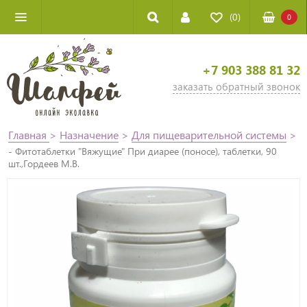
(0)
0
+7 903 388 81 32
заказать обратный звонок
Главная
>
Назначение
>
Для пищеварительной системы
>
- Фитотаблетки "Вяжущие" При диарее (поносе), таблетки, 90
шт.,Гордеев М.В.