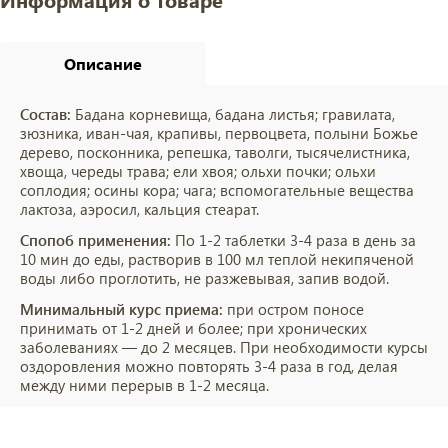
Описание
Состав:
Бадана корневища, бадана листья; гравилата,
зюзника, иван-чая, крапивы, первоцвета, полыни Божье
дерево, посконника, репешка, таволги, тысячелистника,
хвоща, череды трава; ели хвоя; ольхи почки; ольхи
соплодия; осины кора; чага; вспомогательные вещества
лактоза, аэросил, кальция стеарат.
Спопоб применения:
По 1-2 таблетки 3-4 раза в день за
10 мин до еды, растворив в 100 мл теплой некипяченой
воды либо проглотить, не разжевывая, запив водой.
Минимальный курс приема:
при остром поносе
принимать от 1-2 дней и более; при хронических
заболеваниях — до 2 месяцев. При необходимости курсы
оздоровления можно повторять 3-4 раза в год, делая
между ними перерыв в 1-2 месяца.