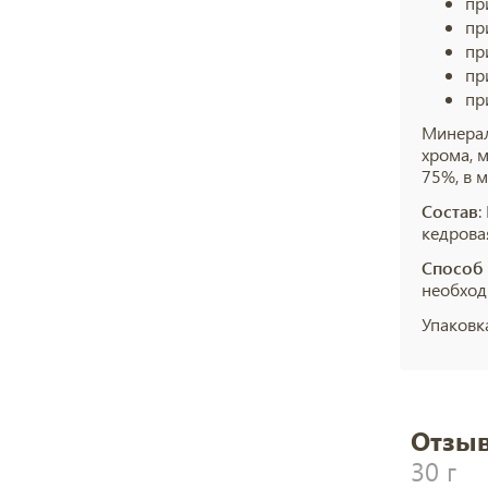
пр
пр
пр
пр
пр
Минерал
хрома, 
75%, в м
Состав
:
кедрова
Способ
необход
Упаковк
Отзыв
30 г