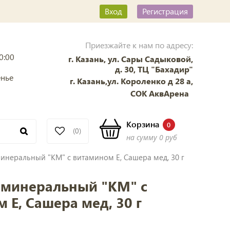
Вход
Регистрация
Приезжайте к нам по адресу:
0:00
г. Казань, ул. Сары Садыковой,
д. 30, ТЦ "Бахадир"
енье
г. Казань,ул. Короленко д 28 а,
СОК АквАрена
Корзина
0
(0)
на сумму
0 руб
инеральный "КМ" с витамином Е, Сашера мед, 30 г
 минеральный "КМ" с
 Е, Сашера мед, 30 г