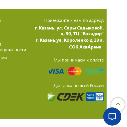
ы
Приезжайте к нам по адресу:
г. Казань, ул. Сары Садыковой,
а
д. 30, ТЦ "Бахадир"
г. Казань,ул. Короленко д 28 а,
а
СОК АквАрена
нциальности
нии
Мы принимаем к оплате
Доставка по всей России