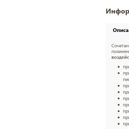
Инфор
Описа
Сочетан
полинен
воздей
пр
пр
пи
пр
пр
пр
пр
пр
пр
пр