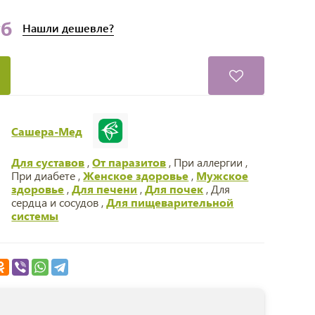
уб
Нашли
дешевле?
Сашера-Мед
Для суставов
,
От паразитов
, При аллергии ,
При диабете ,
Женское здоровье
,
Мужское
здоровье
,
Для печени
,
Для почек
, Для
сердца и сосудов ,
Для пищеварительной
системы