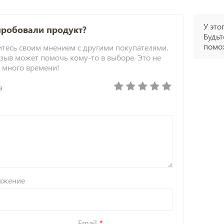
У это
пробовали продукт?
Будьт
помож
тесь своим мнением с другими покупателями.
зыв может помочь кому-то в выборе. Это не
 много времени!
а
ажение
Email