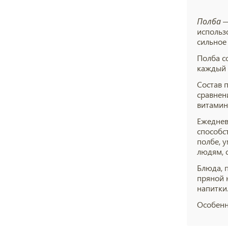
Полба
—
использ
сильное
Полба с
каждый 
Состав 
сравнен
витамино
Ежеднев
способс
полбе, 
людям, 
Блюда, 
пряной 
напитки
Особенн