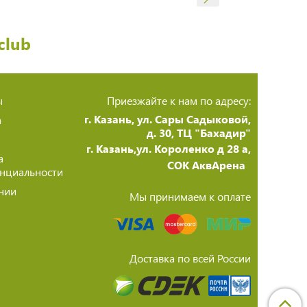
club
ы
Приезжайте к нам по адресу:
г. Казань, ул. Сары Садыковой,
а
д. 30, ТЦ "Бахадир"
г. Казань,ул. Короленко д 28 а,
а
СОК АквАрена
нциальности
нии
Мы принимаем к оплате
Доставка по всей России