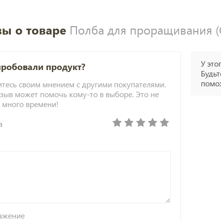
ы о товаре
Полба для проращивания (О
У это
пробовали продукт?
Будьт
помож
тесь своим мнением с другими покупателями.
зыв может помочь кому-то в выборе. Это не
 много времени!
а
ажение