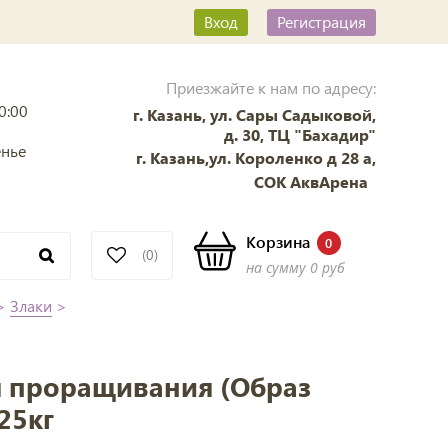
Вход
Регистрация
Приезжайте к нам по адресу:
0:00
г. Казань, ул. Сары Садыковой,
д. 30, ТЦ "Бахадир"
енье
г. Казань,ул. Короленко д 28 а,
СОК АквАрена
Корзина
0
(0)
на сумму
0 руб
>
Злаки
>
я проращивания (Образ
25кг