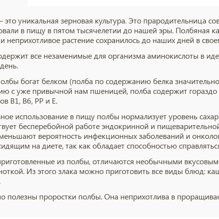
 это уникальная зерновая культура. Это прародительница 
овали в пищу в пятом тысячелетии до нашей эры. Полбяная каш
 и неприхотливое растение сохранилось до наших дней в свое
одержит все незаменимые для организма аминокислоты в иде
день.
полбы богат белком (полба по содержанию белка значительно
ию с уже привычной нам пшеницей, полба содержит гораздо б
в B1, B6, PP и Е.
ное использование в пищу полбы нормализует уровень сахар
твует бесперебойной работе эндокринной и пищеварительной
уменьшают вероятность инфекционных заболеваний и онколог
сидящим на диете, так как обладает способностью справлятьс
приготовленные из полбы, отличаются необычными вкусовыми
ноткой. Из этого злака можно приготовить все виды блюд: каш
.
о полезны проростки полбы. Она неприхотлива в проращиван