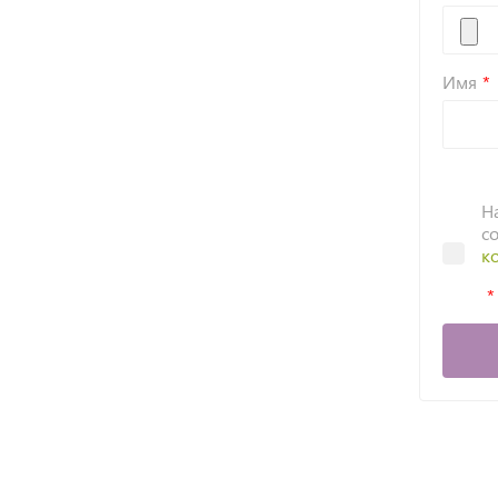
Имя
Н
с
к