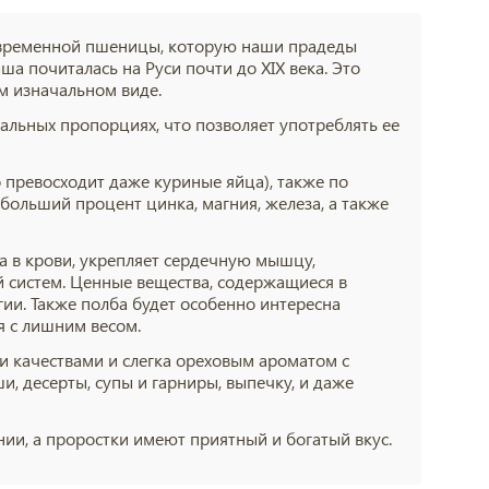
современной пшеницы, которую наши прадеды
а почиталась на Руси почти до XIX века. Это
м изначальном виде.
альных пропорциях, что позволяет употреблять ее
 превосходит даже куриные яйца), также по
ольший процент цинка, магния, железа, а также
а в крови, укрепляет сердечную мышцу,
 систем. Ценные вещества, содержащиеся в
ии. Также полба будет особенно интересна
я с лишним весом.
 качествами и слегка ореховым ароматом с
и, десерты, супы и гарниры, выпечку, и даже
ии, а проростки имеют приятный и богатый вкус.