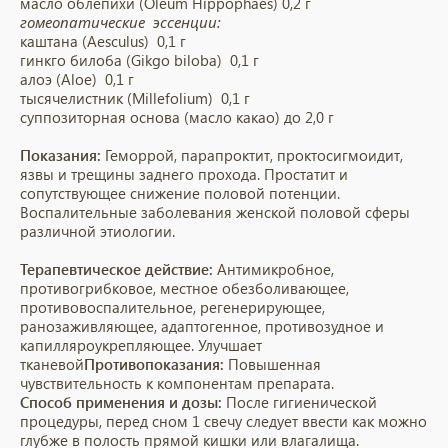
масло облепихи (Oleum Hippophaes) 0,2 г
гомеопатические эссенции:
каштана (Aesculus) 0,1 г
гинкго билоба (Gikgo biloba) 0,1 г
алоэ (Aloe) 0,1 г
тысячелистник (Millefolium) 0,1 г
суппозиторная основа (масло какао) до 2,0 г
Показания:
Геморрой, парапроктит, проктосигмоидит,
язвы и трещины заднего прохода. Простатит и
сопутствующее снижение половой потенции.
Воспалительные заболевания женской половой сферы
различной этиологии.
Терапевтическое действие:
Антимикробное,
противогрибковое, местное обезболивающее,
противовоспалительное, регенерирующее,
ранозаживляющее, адаптогенное, противозудное и
капилляроукрепляющее. Улучшает
тканевой
Противопоказания:
Повышенная
чувствительность к компонентам препарата.
Способ применения и дозы:
После гигиенической
процедуры, перед сном 1 свечу следует ввести как можно
глубже в полость прямой кишки или влагалища.