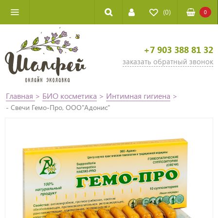
(0)
0
+7 903 388 81 32
заказать обратный звонок
Главная
>
БИО косметика
>
Интимная гигиена
>
- Свечи Гемо-Про, ООО"Адонис"