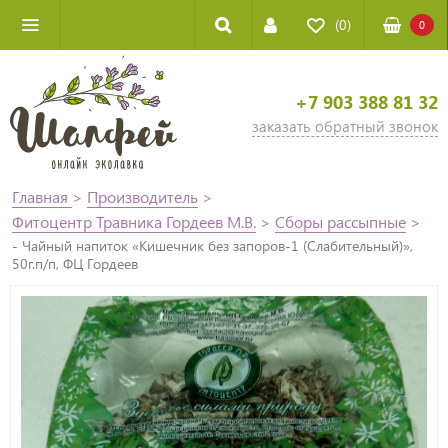
(0)
0
+7 903 388 81 32
заказать обратный звонок
Главная
>
Производитель
>
Фитоцентр Травника Гордеев М.В.
>
Сборы рассыпные
>
- Чайный напиток «Кишечник без запоров-1 (Слабительный)»,
50г.п/п, ФЦ Гордеев