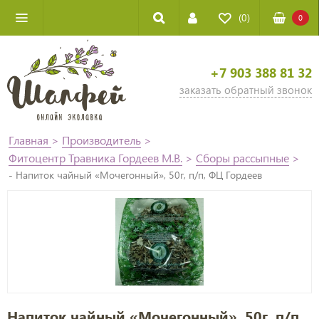
(0)
0
+7 903 388 81 32
заказать обратный звонок
Главная
>
Производитель
>
Фитоцентр Травника Гордеев М.В.
>
Сборы рассыпные
>
- Напиток чайный «Мочегонный», 50г, п/п, ФЦ Гордеев
Напиток чайный «Мочегонный», 50г, п/п,