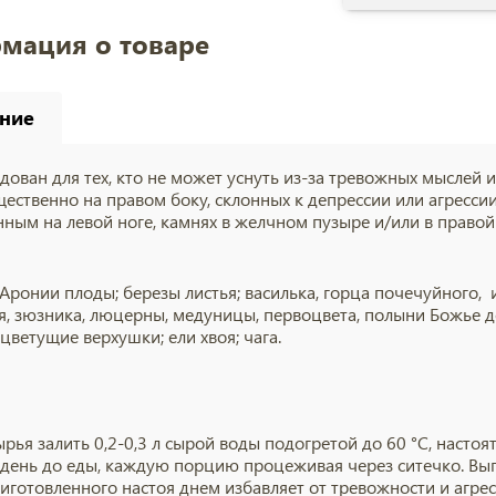
мация о товаре
ние
дован для тех, кто не может уснуть из-за тревожных мыслей и
ественно на правом боку, склонных к депрессии или агресси
ным на левой ноге, камнях в желчном пузыре и/или в правой
Аронии плоды; березы листья; василька, горца почечуйного, 
я, зюзника, люцерны, медуницы, первоцвета, полыни Божье д
цветущие верхушки; ели хвоя; чага.
 сырья залить 0,2-0,3 л сырой воды подогретой до 60 °С, наст
в день до еды, каждую порцию процеживая через ситечко. Вы
иготовленного настоя днем избавляет от тревожности и агре