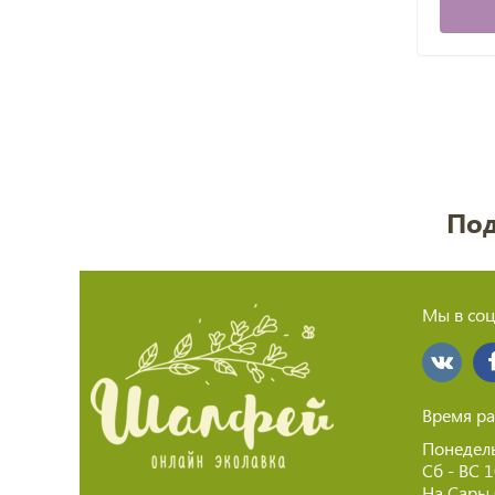
Под
Мы в соц
Время ра
Понедель
Сб - ВС 
На Сары