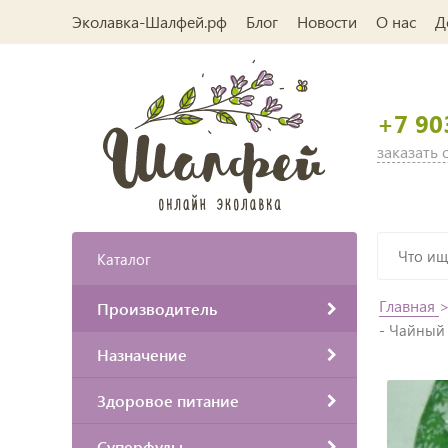
Эколавка-Шалфей.рф
Блог
Новости
О нас
Д
+7 90
заказать
Каталог
Главная
Производитель
- Чайный 
Назначение
Здоровое питание
Суперфуды