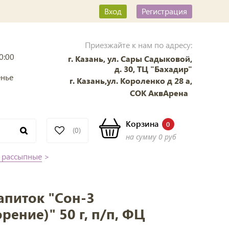
Вход
Регистрация
Приезжайте к нам по адресу:
0:00
г. Казань, ул. Сары Садыковой,
д. 30, ТЦ "Бахадир"
енье
г. Казань,ул. Короленко д 28 а,
СОК АквАрена
Корзина
0
(0)
на сумму
0 руб
 рассыпные
>
апиток "Сон-3
рение)" 50 г, п/п, ФЦ