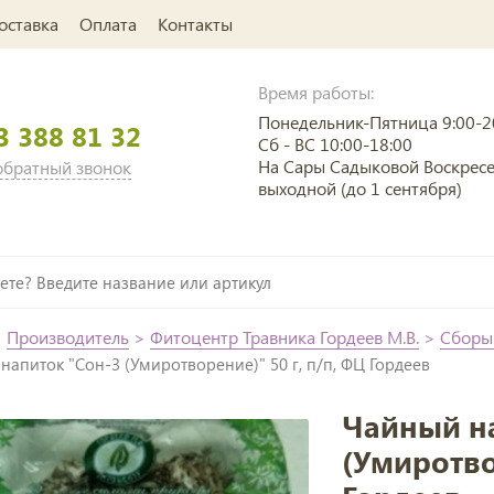
оставка
Оплата
Контакты
Время работы:
Понедельник-Пятница 9:00-2
3 388 81 32
Сб - ВС 10:00-18:00
На Сары Садыковой Воскрес
 обратный звонок
выходной (до 1 сентября)
>
Производитель
>
Фитоцентр Травника Гордеев М.В.
>
Сборы
напиток "Сон-3 (Умиротворение)" 50 г, п/п, ФЦ Гордеев
Чайный н
(Умиротво