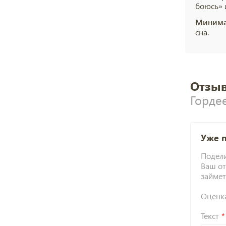
боюсь» 
Минима
сна.
Отзыв
Горде
Уже 
Подели
Ваш от
займет
Оценк
Текст