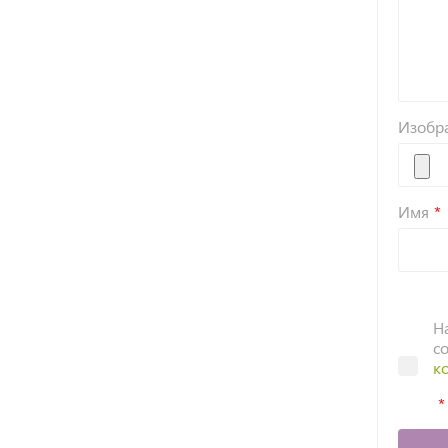
Изобр
Имя
Н
с
к