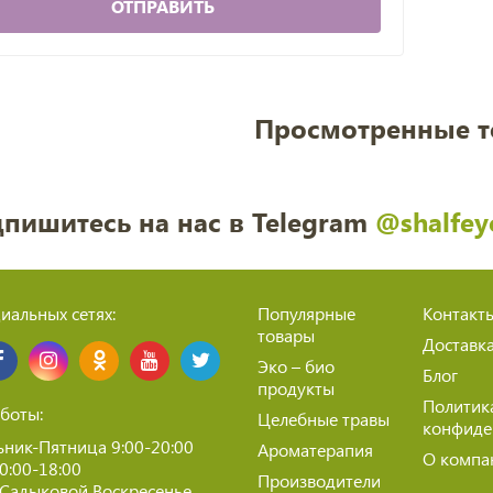
ОТПРАВИТЬ
Просмотренные 
пишитесь на нас в Telegram
@shalfey
иальных сетях:
Популярные
Контакт
товары
Доставк
Эко – био
Блог
продукты
Политик
боты:
Целебные травы
конфиде
ник-Пятница 9:00-20:00
Ароматерапия
О компа
10:00-18:00
Производители
 Садыковой Воскресенье