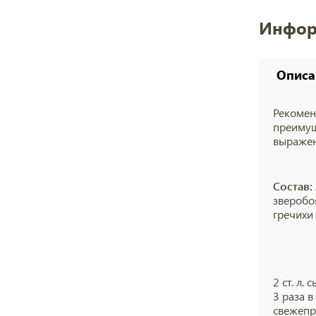
Инфор
Описа
Рекомен
преимущ
выражен
Состав:
зверобо
гречихи 
2 ст. л.
3 раза 
свежепр