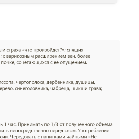
ли страха «что произойдет?»; спящих
и; с варикозным расширением вен, более
 почке, сочетающихся с ее опущением.
иссопа, чертополоха, дербенника, душицы,
ерево, синеголовника, чабреца, шикши трава;
оять 1 час. Принимать по 1/3 от полученного объема
пить непосредственно перед сном. Употребление
ссии. Чередовать с напитками чайными «Не