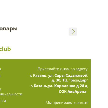
товары
club
ы
Приезжайте к нам по адресу:
г. Казань, ул. Сары Садыковой,
а
д. 30, ТЦ "Бахадир"
г. Казань,ул. Короленко д 28 а,
а
СОК АквАрена
нциальности
нии
Мы принимаем к оплате