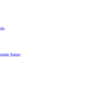
nic
olute Nature