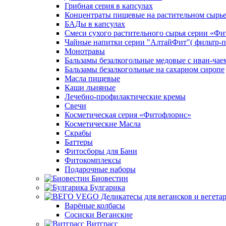
Грибная серия в капсулах
Концентраты пищевые на растительном сырь
БАДы в капсулах
Смеси сухого растительного сырья серии «Фи
Чайные напитки серии "АлтайФит"( фильтр-п
Монотравы
Бальзамы безалкогольные медовые с иван-чае
Бальзамы безалкогольные на сахарном сиропе
Масла пищевые
Каши льняные
Лечебно-профилактические кремы
Свечи
Косметическая серия «Фитофлорис»
Косметические Масла
Скрабы
Баттеры
Фитосборы для Бани
Фитокомплексы
Подарочные наборы
Биовестин
Булгарика
Варёные колбасы
Сосиски Веганские
Витграсс