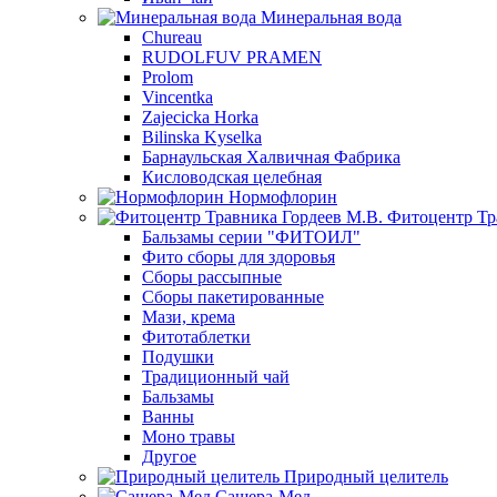
Минеральная вода
Chureau
RUDOLFUV PRAMEN
Prolom
Vincentka
Zajecicka Horka
Bilinska Kyselka
Барнаульская Халвичная Фабрика
Кисловодская целебная
Нормофлорин
Фитоцентр Тр
Бальзамы серии "ФИТОИЛ"
Фито сборы для здоровья
Сборы рассыпные
Сборы пакетированные
Мази, крема
Фитотаблетки
Подушки
Традиционный чай
Бальзамы
Ванны
Моно травы
Другое
Природный целитель
Сашера-Мед