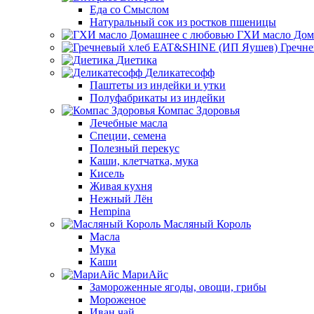
Еда со Смыслом
Натуральный сок из ростков пшеницы
ГХИ масло Дом
Гречн
Диетика
Деликатесофф
Паштеты из индейки и утки
Полуфабрикаты из индейки
Компас Здоровья
Лечебные масла
Специи, семена
Полезный перекус
Каши, клетчатка, мука
Кисель
Живая кухня
Нежный Лён
Hempina
Масляный Король
Масла
Мука
Каши
МариАйс
Замороженные ягоды, овощи, грибы
Мороженое
Иван чай