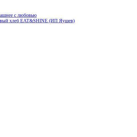
ашнее с любовью
евый хлеб EAT&SHINE (ИП Яушев)