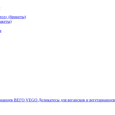
е
тол» (брикеты)
акеты)
м
ВЕГО VEGO Деликатесы для вегансков и вегетарианцев