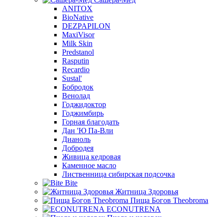
ANITOX
BioNative
DEZPAPILON
MaxiVisor
Milk Skin
Predstanol
Rasputin
Recardio
Sustal'
Бобродок
Венолад
Годжидоктор
Годжимбирь
Горная благодать
Дан 'Ю Па-Вли
Дианоль
Добродея
Живица кедровая
Каменное масло
Лиственница сибирская подсочка
Bite
Житница Здоровья
Пища Богов Theobroma
ECONUTRENA