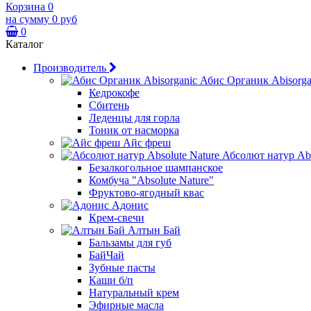
Корзина
0
на сумму
0 руб
0
Каталог
Производитель
Абис Органик Abisorga
Кедрокофе
Сбитень
Леденцы для горла
Тоник от насморка
Айс фреш
Абсолют натур Abs
Безалкогольное шампанское
Комбуча "Absolute Nature"
Фруктово-ягодный квас
Адонис
Крем-свечи
Алтын Бай
Бальзамы для губ
БайЧай
Зубные пасты
Каши б/п
Натуральный крем
Эфирные масла