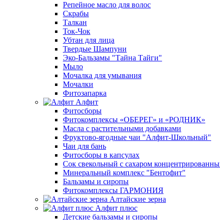
Репейное масло для волос
Скрабы
Талкан
Ток-Чок
Убтан для лица
Твердые Шампуни
Эко-Бальзамы "Тайна Тайги"
Мыло
Мочалка для умывания
Мочалки
Фитозапарка
Алфит
Фитосборы
Фитокомплексы «ОБЕРЕГ» и «РОДНИК»
Масла с растительными добавками
Фруктово-ягодные чаи "Алфит-Школьный"
Чаи для бань
Фитосборы в капсулах
Сок свекольный с сахаром концентрированн
Минеральный комплекс "Бентофит"
Бальзамы и сиропы
Фитокомплексы ГАРМОНИЯ
Алтайские зерна
Алфит плюс
Детские бальзамы и сиропы