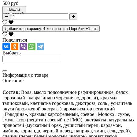
500 руб
Нашли
дешевле?
Добавить в корзину
В корзине:
шт.
Перейти
+1 шт.
Поделиться
Выбрать
Информация о товаре
Описание
Состав:
Вода, масло подсолнечное рафинированное, белок
гороховый , каррагинан (морские водоросли), крахмал
тапиоковый, клетчатка гороховая, декстроза, соль , усилитель
вкуса (дрожжевой экстракт), ароматизатор веганский
«Говядина», крахмал картофельный, соевое «Молоко» сухое,
эмульгатор (лецитин соевый не ГМО), экстракты натуральных
пряностей (мускатный орех, душистый перец, кардамон,
имбирь, кориандр, черный перец, паприка, тмин, сельдерей),
специи (перец белый молотый, имбирь), ароматизатор