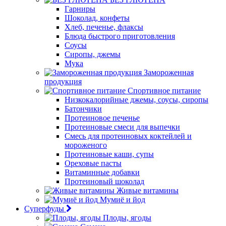
Гарниры
Шоколад, конфеты
Хлеб, печенье, флаксы
Блюда быстрого приготовления
Соусы
Сиропы, джемы
Мука
Замороженная
продукция
Спортивное питание
Низкокалорийные джемы, соусы, сиропы
Батончики
Протеиновое печенье
Протеиновые смеси для выпечки
Смесь для протеиновых коктейлей и
мороженого
Протеиновые каши, супы
Ореховые пасты
Витаминные добавки
Протеиновый шоколад
Живые витамины
Мумиё и йод
Суперфуды
Плоды, ягоды