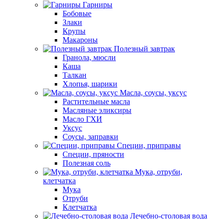
Гарниры
Бобовые
Злаки
Крупы
Макароны
Полезный завтрак
Гранола, мюсли
Каша
Талкан
Хлопья, шарики
Масла, соусы, уксус
Растительные масла
Масляные эликсиры
Масло ГХИ
Уксус
Соусы, заправки
Специи, приправы
Специи, пряности
Полезная соль
Мука, отруби,
клетчатка
Мука
Отруби
Клетчатка
Лечебно-столовая вода