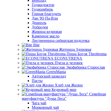
Венолад
Годжидоктор
Годжимбирь
Горная благодать
Дан 'Ю Па-Вли
Дианоль
Добродея
Живица кедровая
Каменное масло
Лиственница сибирская подсочка
Bite
Житница Здоровья
Пища Богов Theobroma
ECONUTRENA
Пчела и человек
Экофабрика Старослав
GreenMania
Авторский шоколад
Пасты
Хлеб для Жизни
Кедровый мир
Семейная
мануфактура "Душа Леса"
Чага чай
Морковный чай