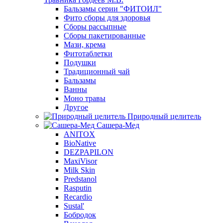
Бальзамы серии "ФИТОИЛ"
Фито сборы для здоровья
Сборы рассыпные
Сборы пакетированные
Мази, крема
Фитотаблетки
Подушки
Традиционный чай
Бальзамы
Ванны
Моно травы
Другое
Природный целитель
Сашера-Мед
ANITOX
BioNative
DEZPAPILON
MaxiVisor
Milk Skin
Predstanol
Rasputin
Recardio
Sustal'
Бобродок