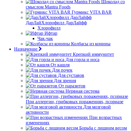
Шоколад со
смыслом Mantra Foods
Гурмикс VITA BAR
ДарЛайХлорофилл ДарЛайфф
Хлорофилл
Ифтар
Чак-чак
Колбасы из конины
Назначение
Крепкий иммунитет
Для горла и носа
От кашля
Для почек
Для суставов
Для зрения
От паразитов
Нервная система
При аллергии, грибковых поражениях, псориазе
Для мозговой
активности
При возрастных
изменениях
Борьба с лишним весом