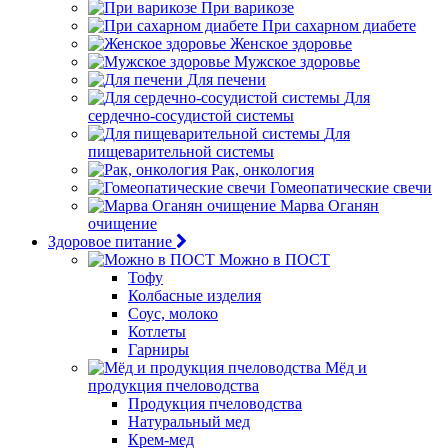
При варикозе
При сахарном диабете
Женское здоровье
Мужское здоровье
Для печени
Для
сердечно-сосудистой системы
Для
пищеварительной системы
Рак, онкология
Гомеопатические свечи
Марва Оганян
очищение
Здоровое питание
Можно в ПОСТ
Тофу
Колбасные изделия
Соус, молоко
Котлеты
Гарниры
Мёд и
продукция пчеловодства
Продукция пчеловодства
Натуральный мед
Крем-мед