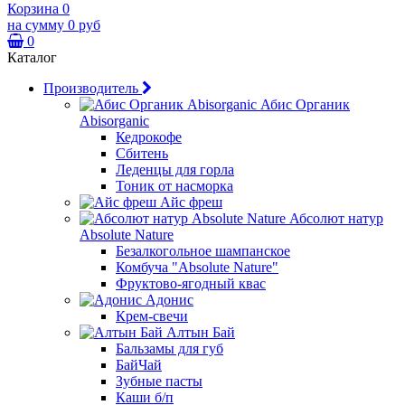
Корзина
0
на сумму
0 руб
0
Каталог
Производитель
Абис Органик
Abisorganic
Кедрокофе
Сбитень
Леденцы для горла
Тоник от насморка
Айс фреш
Абсолют натур
Absolute Nature
Безалкогольное шампанское
Комбуча "Absolute Nature"
Фруктово-ягодный квас
Адонис
Крем-свечи
Алтын Бай
Бальзамы для губ
БайЧай
Зубные пасты
Каши б/п