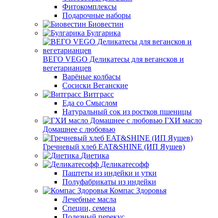
Фитокомплексы
Подарочные наборы
Биовестин
Булгарика
ВЕГО VEGO Деликатесы для вегансков и
вегетарианцев
Варёные колбасы
Сосиски Веганские
Витграсс
Еда со Смыслом
Натуральный сок из ростков пшеницы
ГХИ масло
Домашнее с любовью
Гречневый хлеб EAT&SHINE (ИП Яушев)
Диетика
Деликатесофф
Паштеты из индейки и утки
Полуфабрикаты из индейки
Компас Здоровья
Лечебные масла
Специи, семена
Полезный перекус