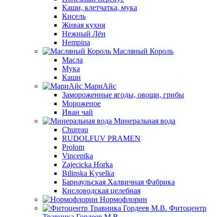
Каши, клетчатка, мука
Кисель
Живая кухня
Нежный Лён
Hempina
Масляный Король
Масла
Мука
Каши
МариАйс
Замороженные ягоды, овощи, грибы
Мороженое
Иван чай
Минеральная вода
Chureau
RUDOLFUV PRAMEN
Prolom
Vincentka
Zajecicka Horka
Bilinska Kyselka
Барнаульская Халвичная Фабрика
Кисловодская целебная
Нормофлорин
Фитоцентр
Травника Гордеев М.В.