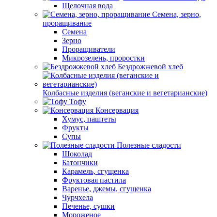
Щелочная вода
Семена, зерно,
проращивание
Семена
Зерно
Проращиватели
Микрозелень, проростки
Бездрожжевой хлеб
Колбасные изделия (веганские и вегетарианские)
Тофу
Консервация
Хумус, паштеты
Фрукты
Супы
Полезные сладости
Шоколад
Батончики
Карамель, сгущенка
Фруктовая пастила
Варенье, джемы, сгущенка
Чурчхела
Печенье, сушки
Мороженое