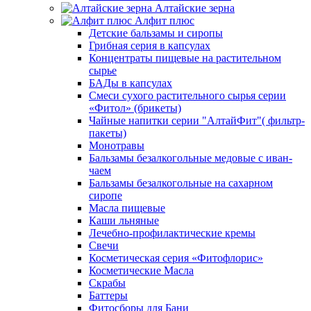
Алтайские зерна
Алфит плюс
Детские бальзамы и сиропы
Грибная серия в капсулах
Концентраты пищевые на растительном
сырье
БАДы в капсулах
Смеси сухого растительного сырья серии
«Фитол» (брикеты)
Чайные напитки серии "АлтайФит"( фильтр-
пакеты)
Монотравы
Бальзамы безалкогольные медовые с иван-
чаем
Бальзамы безалкогольные на сахарном
сиропе
Масла пищевые
Каши льняные
Лечебно-профилактические кремы
Свечи
Косметическая серия «Фитофлорис»
Косметические Масла
Скрабы
Баттеры
Фитосборы для Бани