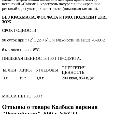
веганский «Салями», краситель натуральный «красный
рисовый», регулятор кислотности (лимонная кислота).
БЕЗ КРАХМАЛА, ФОСФАТА и ГМО. ПОДХОДИТ ДЛЯ
ЗОЖ
СРОК ГОДНОСТИ:
о
о
90 суток при t +2
С до +6
С и влажности не выше 70-80%;
о
6 месяцев при t -18
С
ПИЩЕВАЯ ЦЕННОСТЬ 100 Г ПРОДУКТА:
ЭНЕРГЕТИЧ.
БЕЛКИ
ЖИРЫ
УГЛЕВОДЫ
ЦЕННОСТЬ
3 г
19 г
3,8 г
204 ккал, 854 кДж
МАССА НЕТТО: 500 г
Отзывы о товаре
Колбаса вареная
"Российская", 500 г, VEGO