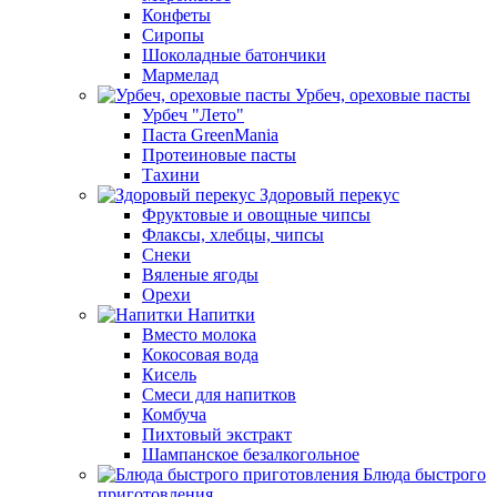
Конфеты
Сиропы
Шоколадные батончики
Мармелад
Урбеч, ореховые пасты
Урбеч "Лето"
Паста GreenMania
Протеиновые пасты
Тахини
Здоровый перекус
Фруктовые и овощные чипсы
Флаксы, хлебцы, чипсы
Снеки
Вяленые ягоды
Орехи
Напитки
Вместо молока
Кокосовая вода
Кисель
Смеси для напитков
Комбуча
Пихтовый экстракт
Шампанское безалкогольное
Блюда быстрого
приготовления