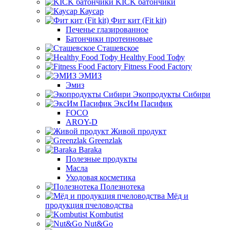
KICK батончики
Каусар
Фит кит (Fit kit)
Печенье глазированное
Батончики протеиновые
Сташевское
Healthy Food Тофу
Fitness Food Factory
ЭМИЗ
Эмиз
Экопродукты Сибири
ЭксИм Пасифик
FOCO
AROY-D
Живой продукт
Greenzlak
Baraka
Полезные продукты
Масла
Уходовая косметика
Полезнотека
Мёд и
продукция пчеловодства
Kombutist
Nut&Go