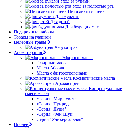
Уход за руками
Уход за полостью рта
Интимная гигиена
Для мужчин
Для детей
Для будущих мам
Подарочные наборы
Товары на главной
Целебные травы
Азбука трав
Ароматерапия
Эфирные масла
Эфирные масла
Масла Абсолю
Масла с фитоэстрогенами
Косметические масла
Аромаспреи
Концептуальные
смеси масел
•Серия "Мир чувств"
•Серия "Природа"
•Серия "Душа"
•Серия "Фен-Шуй"
Серия "Универсальная"
Прочее