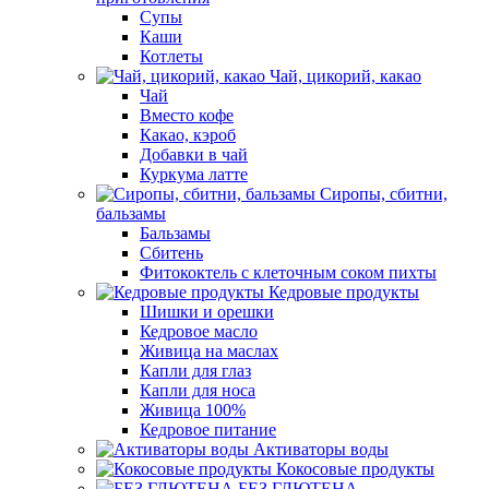
Супы
Каши
Котлеты
Чай, цикорий, какао
Чай
Вместо кофе
Какао, кэроб
Добавки в чай
Куркума латте
Сиропы, сбитни,
бальзамы
Бальзамы
Сбитень
Фитококтель с клеточным соком пихты
Кедровые продукты
Шишки и орешки
Кедровое масло
Живица на маслах
Капли для глаз
Капли для носа
Живица 100%
Кедровое питание
Активаторы воды
Кокосовые продукты
БЕЗ ГЛЮТЕНА