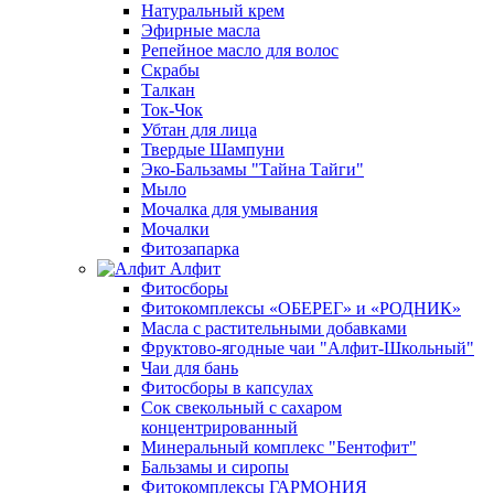
Натуральный крем
Эфирные масла
Репейное масло для волос
Скрабы
Талкан
Ток-Чок
Убтан для лица
Твердые Шампуни
Эко-Бальзамы "Тайна Тайги"
Мыло
Мочалка для умывания
Мочалки
Фитозапарка
Алфит
Фитосборы
Фитокомплексы «ОБЕРЕГ» и «РОДНИК»
Масла с растительными добавками
Фруктово-ягодные чаи "Алфит-Школьный"
Чаи для бань
Фитосборы в капсулах
Сок свекольный с сахаром
концентрированный
Минеральный комплекс "Бентофит"
Бальзамы и сиропы
Фитокомплексы ГАРМОНИЯ