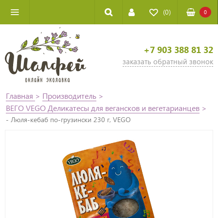
(0)
0
+7 903 388 81 32
заказать обратный звонок
Главная
>
Производитель
>
ВЕГО VEGO Деликатесы для вегансков и вегетарианцев
>
- Люля-кебаб по-грузински 230 г, VEGO