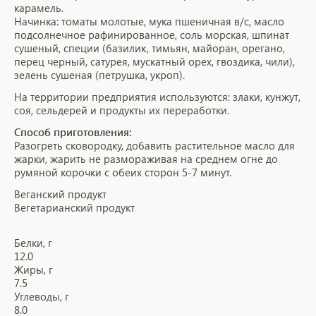
карамель.
Начинка: томаты молотые, мука пшеничная в/с, масло
подсолнечное рафинированное, соль морская, шпинат
сушеный, специи (базилик, тимьян, майоран, орегано,
перец черный, сатурея, мускатный орех, гвоздика, чили),
зелень сушеная (петрушка, укроп).
На территории предприятия используются: злаки, кунжут,
соя, сельдерей и продукты их переработки.
Способ приготовления:
Разогреть сковородку, добавить растительное масло для
жарки, жарить не размораживая на среднем огне до
румяной корочки с обеих сторон 5-7 минут.
Веганский продукт
Вегетарианский продукт
Белки, г
12.0
Жиры, г
7.5
Углеводы, г
8.0