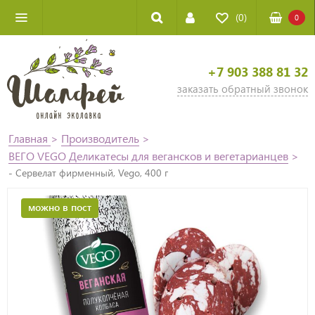
(0)
0
+7 903 388 81 32
заказать обратный звонок
Главная
>
Производитель
>
ВЕГО VEGO Деликатесы для вегансков и вегетарианцев
>
- Сервелат фирменный, Vego, 400 г
можно в пост