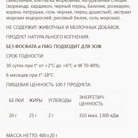
свекольный, клетчатка морковная, натуральные специи
(кориандр, кардамон, черный перец, базилик, розмарин,
корень петрушки, соль черная, перец душистый), экстракт
морских водорослей, рисовый белок, соль морская).
НЕ СОДЕРЖИТ ЖИВОТНЫХ И МОЛОЧНЫХ ДОБАВОК.
ПРОДУКТ НАТУРАЛЬНОГО КОПЧЕНИЯ.
БЕЗ ФОСФАТА и ГМО. ПОДХОДИТ ДЛЯ ЗОЖ
СРОК ГОДНОСТИ:
30 суток при t° от +2°С до +6°С и W 70-80%;
6 месяцев при t°-18°C
ПИЩЕВАЯ ЦЕННОСТЬ 100 Г ПРОДУКТА:
ЭНЕРГЕТИЧ.
БЕЛКИ
ЖИРЫ
УГЛЕВОДЫ
ЦЕННОСТЬ
20 г
25 г
2 г
310 ккал, 1300 кДж
МАССА НЕТТО: 400±20 г