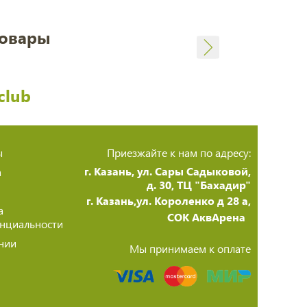
товары
club
ы
Приезжайте к нам по адресу:
г. Казань, ул. Сары Садыковой,
а
д. 30, ТЦ "Бахадир"
г. Казань,ул. Короленко д 28 а,
а
СОК АквАрена
нциальности
нии
Мы принимаем к оплате