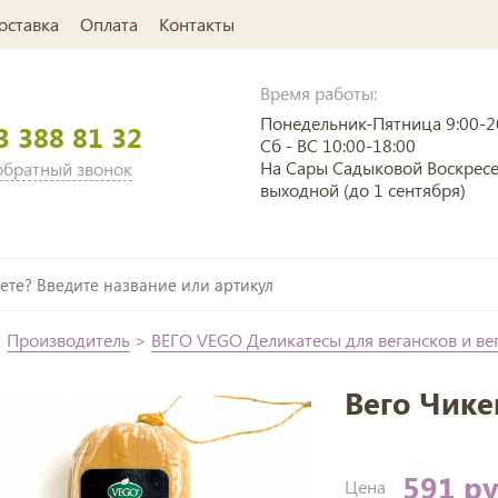
оставка
Оплата
Контакты
Время работы:
Понедельник-Пятница 9:00-2
3 388 81 32
Сб - ВС 10:00-18:00
На Сары Садыковой Воскрес
 обратный звонок
выходной (до 1 сентября)
>
Производитель
>
ВЕГО VEGO Деликатесы для вегансков и ве
Вего Чике
591 р
Цена