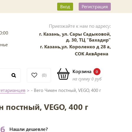
Вход
Регистрация
Приезжайте к нам по адресу:
0:00
г. Казань, ул. Сары Садыковой,
д. 30, ТЦ "Бахадир"
енье
г. Казань,ул. Короленко д 28 а,
СОК АквАрена
Корзина
0
(0)
на сумму
0 руб
гетарианцев
>
- Вего Чикен постный, VEGO, 400 г
н постный, VEGO, 400 г
уб
Нашли
дешевле?