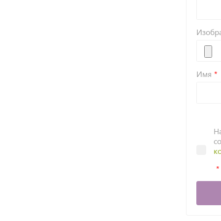
Изобр
Имя
Н
с
к