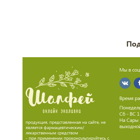
Под
Мы в соц
Время ра
Понедель
Сб - ВС 
На Сары
продукция, представленная на сайте, не
выходной
является фармацевтическим/
лекарственным средством
- при применении проконсультируйтесь с