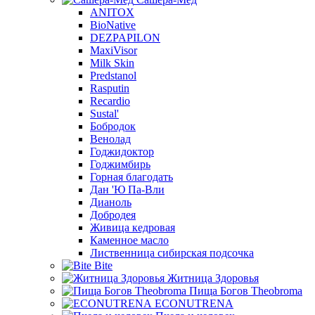
ANITOX
BioNative
DEZPAPILON
MaxiVisor
Milk Skin
Predstanol
Rasputin
Recardio
Sustal'
Бобродок
Венолад
Годжидоктор
Годжимбирь
Горная благодать
Дан 'Ю Па-Вли
Дианоль
Добродея
Живица кедровая
Каменное масло
Лиственница сибирская подсочка
Bite
Житница Здоровья
Пища Богов Theobroma
ECONUTRENA