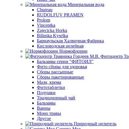
Минеральная вода
Chureau
RUDOLFUV PRAMEN
Prolom
Vincentka
Zajecicka Horka
Bilinska Kyselka
Барнаульская Халвичная Фабрика
Кисловодская целебная
Нормофлорин
Фитоцентр Тр
Бальзамы серии "ФИТОИЛ"
Фито сборы для здоровья
Сборы рассыпные
Сборы пакетированные
Мази, крема
Фитотаблетки
Подушки
Традиционный чай
Бальзамы
Ванны
Моно травы
Другое
Природный целитель
Сашера-Мед