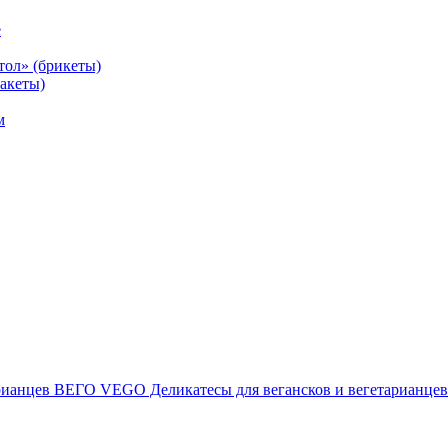
е
тол» (брикеты)
акеты)
м
ВЕГО VEGO Деликатесы для вегансков и вегетарианцев