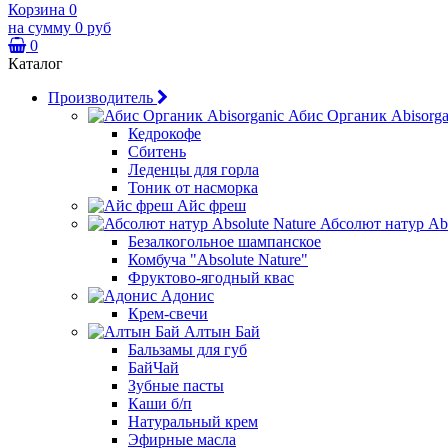
Корзина
0
на сумму
0 руб
0
Каталог
Производитель
Абис Органик Abisorga
Кедрокофе
Сбитень
Леденцы для горла
Тоник от насморка
Айс фреш
Абсолют натур Abs
Безалкогольное шампанское
Комбуча "Absolute Nature"
Фруктово-ягодный квас
Адонис
Крем-свечи
Алтын Бай
Бальзамы для губ
БайЧай
Зубные пасты
Каши б/п
Натуральный крем
Эфирные масла