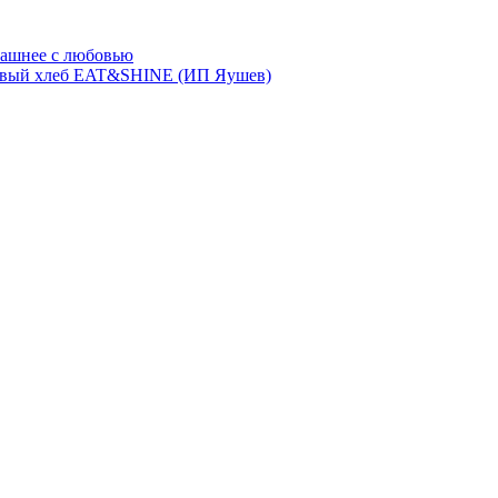
ашнее с любовью
евый хлеб EAT&SHINE (ИП Яушев)