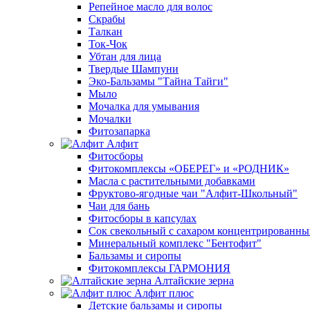
Репейное масло для волос
Скрабы
Талкан
Ток-Чок
Убтан для лица
Твердые Шампуни
Эко-Бальзамы "Тайна Тайги"
Мыло
Мочалка для умывания
Мочалки
Фитозапарка
Алфит
Фитосборы
Фитокомплексы «ОБЕРЕГ» и «РОДНИК»
Масла с растительными добавками
Фруктово-ягодные чаи "Алфит-Школьный"
Чаи для бань
Фитосборы в капсулах
Сок свекольный с сахаром концентрированн
Минеральный комплекс "Бентофит"
Бальзамы и сиропы
Фитокомплексы ГАРМОНИЯ
Алтайские зерна
Алфит плюс
Детские бальзамы и сиропы