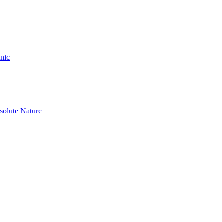
nic
olute Nature