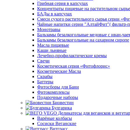
Грибная серия в капсулах
Концентраты пищевые на растительном сырь
БАДы в капсулах
Смеси сухого растительного сырья серии «Фи
Чайные напитки серии "АлтайФит"( фильтр-п
Монотравы
Бальзамы безалкогольные медовые с иван-чае
Бальзамы безалкогольные на сахарном сиропе
Масла пищевые
Каши льняные
Лечебно-профилактические кремы
Свечи
Косметическая серия «Фитофлорис»
Косметические Масла
Скрабы
Баттеры
Фитосборы для Бани
Фитокомплексы
Подарочные наборы
Биовестин
Булгарика
Варёные колбасы
Сосиски Веганские
Витграсс