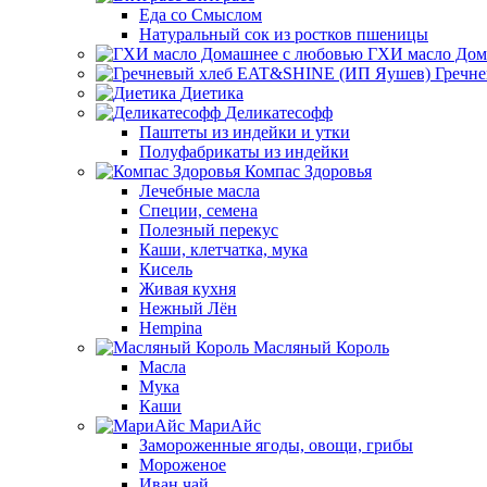
Еда со Смыслом
Натуральный сок из ростков пшеницы
ГХИ масло Дом
Гречн
Диетика
Деликатесофф
Паштеты из индейки и утки
Полуфабрикаты из индейки
Компас Здоровья
Лечебные масла
Специи, семена
Полезный перекус
Каши, клетчатка, мука
Кисель
Живая кухня
Нежный Лён
Hempina
Масляный Король
Масла
Мука
Каши
МариАйс
Замороженные ягоды, овощи, грибы
Мороженое
Иван чай