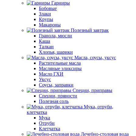
Гарниры
Бобовые
Злаки
Крупы
Макароны
Полезный завтрак
Гранола, мюсли
Каша
Талкан
Хлопья, шарики
Масла, соусы, уксус
Растительные масла
Масляные эликсиры
Масло ГХИ
Уксус
Соусы, заправки
Специи, приправы
Специи, пряности
Полезная соль
Мука, отруби,
клетчатка
Мука
Отруби
Клетчатка
Лечебно-столовая вода