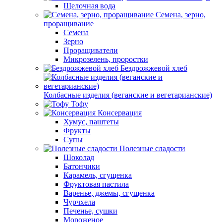
Щелочная вода
Семена, зерно,
проращивание
Семена
Зерно
Проращиватели
Микрозелень, проростки
Бездрожжевой хлеб
Колбасные изделия (веганские и вегетарианские)
Тофу
Консервация
Хумус, паштеты
Фрукты
Супы
Полезные сладости
Шоколад
Батончики
Карамель, сгущенка
Фруктовая пастила
Варенье, джемы, сгущенка
Чурчхела
Печенье, сушки
Мороженое