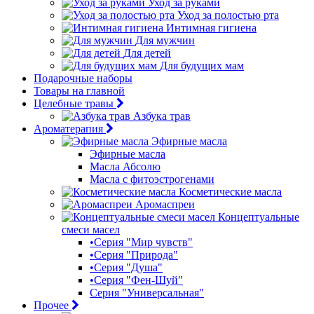
Уход за руками
Уход за полостью рта
Интимная гигиена
Для мужчин
Для детей
Для будущих мам
Подарочные наборы
Товары на главной
Целебные травы
Азбука трав
Ароматерапия
Эфирные масла
Эфирные масла
Масла Абсолю
Масла с фитоэстрогенами
Косметические масла
Аромаспреи
Концептуальные
смеси масел
•Серия "Мир чувств"
•Серия "Природа"
•Серия "Душа"
•Серия "Фен-Шуй"
Серия "Универсальная"
Прочее