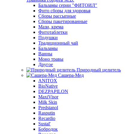
Бальзамы серии "ФИТОИЛ"
Фито сборы для здоровья
Сборы рассыпные
Сборы пакетированные
Мази, крема
Фитотаблетки
Подушки
Традиционный чай
Бальзамы
Ванны
Моно травы
Другое
Природный целитель
Сашера-Мед
ANITOX
BioNative
DEZPAPILON
MaxiVisor
Milk Skin
Predstanol
Rasputin
Recardio
Sustal'
Бобродок