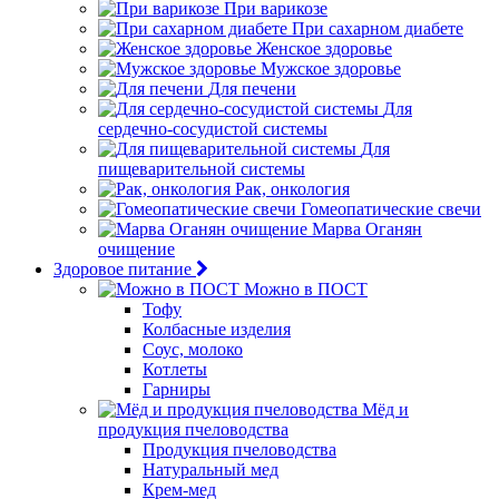
При варикозе
При сахарном диабете
Женское здоровье
Мужское здоровье
Для печени
Для
сердечно-сосудистой системы
Для
пищеварительной системы
Рак, онкология
Гомеопатические свечи
Марва Оганян
очищение
Здоровое питание
Можно в ПОСТ
Тофу
Колбасные изделия
Соус, молоко
Котлеты
Гарниры
Мёд и
продукция пчеловодства
Продукция пчеловодства
Натуральный мед
Крем-мед