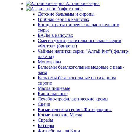
Алтайские зерна
Алфит плюс
Детские бальзамы и сиропы
Грибная серия в капсулах
Концентраты пищевые на растительном
сырье
БАДы в капсулах
Смеси сухого растительного сырья серии
«Фитол» (брикеты)
Чайные напитки серии "АлтайФит"( фильтр-
пакеты)
Монотравы
Бальзамы безалкогольные медовые с иван-
чаем
Бальзамы безалкогольные на сахарном
сиропе
Масла пищевые
Каши льняные
Лечебно-профилактические кремы
Свечи
Косметическая серия «Фитофлорис»
Косметические Масла
Скрабы
Баттеры
Фитосборы для Бани