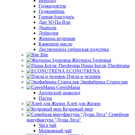
Венолад
Годжидоктор
Годжимбирь
Горная благодать
Дан 'Ю Па-Вли
Дианоль
Добродея
Живица кедровая
Каменное масло
Лиственница сибирская подсочка
Bite
Житница Здоровья
Пища Богов Theobroma
ECONUTRENA
Пчела и человек
Экофабрика Старослав
GreenMania
Авторский шоколад
Пасты
Хлеб для Жизни
Кедровый мир
Семейная
мануфактура "Душа Леса"
Чага чай
Морковный чай