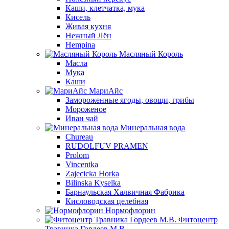
Каши, клетчатка, мука
Кисель
Живая кухня
Нежный Лён
Hempina
Масляный Король
Масла
Мука
Каши
МариАйс
Замороженные ягоды, овощи, грибы
Мороженое
Иван чай
Минеральная вода
Chureau
RUDOLFUV PRAMEN
Prolom
Vincentka
Zajecicka Horka
Bilinska Kyselka
Барнаульская Халвичная Фабрика
Кисловодская целебная
Нормофлорин
Фитоцентр
Травника Гордеев М.В.