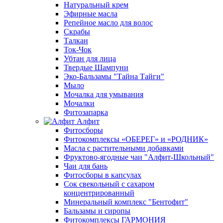
Натуральный крем
Эфирные масла
Репейное масло для волос
Скрабы
Талкан
Ток-Чок
Убтан для лица
Твердые Шампуни
Эко-Бальзамы "Тайна Тайги"
Мыло
Мочалка для умывания
Мочалки
Фитозапарка
Алфит
Фитосборы
Фитокомплексы «ОБЕРЕГ» и «РОДНИК»
Масла с растительными добавками
Фруктово-ягодные чаи "Алфит-Школьный"
Чаи для бань
Фитосборы в капсулах
Сок свекольный с сахаром
концентрированный
Минеральный комплекс "Бентофит"
Бальзамы и сиропы
Фитокомплексы ГАРМОНИЯ