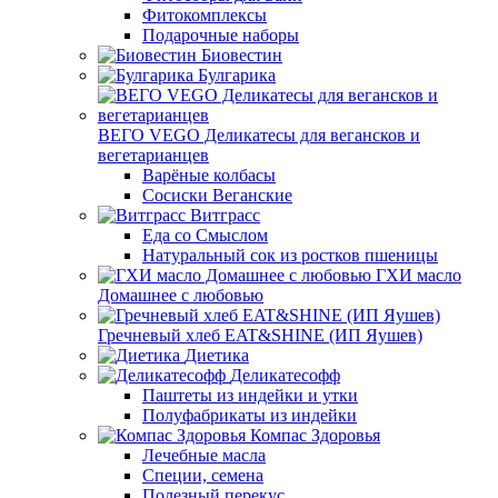
Фитокомплексы
Подарочные наборы
Биовестин
Булгарика
ВЕГО VEGO Деликатесы для вегансков и
вегетарианцев
Варёные колбасы
Сосиски Веганские
Витграсс
Еда со Смыслом
Натуральный сок из ростков пшеницы
ГХИ масло
Домашнее с любовью
Гречневый хлеб EAT&SHINE (ИП Яушев)
Диетика
Деликатесофф
Паштеты из индейки и утки
Полуфабрикаты из индейки
Компас Здоровья
Лечебные масла
Специи, семена
Полезный перекус