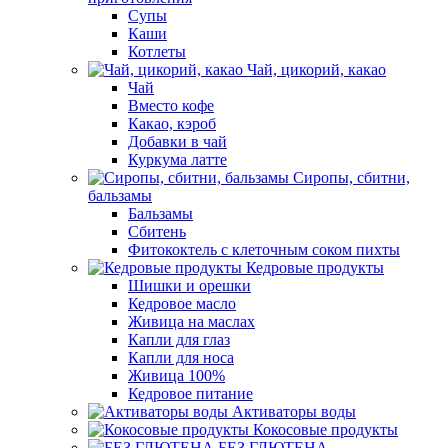
Супы
Каши
Котлеты
Чай, цикорий, какао
Чай
Вместо кофе
Какао, кэроб
Добавки в чай
Куркума латте
Сиропы, сбитни,
бальзамы
Бальзамы
Сбитень
Фитококтель с клеточным соком пихты
Кедровые продукты
Шишки и орешки
Кедровое масло
Живица на маслах
Капли для глаз
Капли для носа
Живица 100%
Кедровое питание
Активаторы воды
Кокосовые продукты
БЕЗ ГЛЮТЕНА