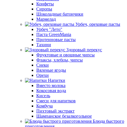
Конфеты
Сиропы
Шоколадные батончики
Мармелад
Урбеч, ореховые пасты
Урбеч "Лето"
Паста GreenMania
Протеиновые пасты
Тахини
Здоровый перекус
Фруктовые и овощные чипсы
Флаксы, хлебцы, чипсы
Снеки
Вяленые ягоды
Орехи
Напитки
Вместо молока
Кокосовая вода
Кисель
Смеси для напитков
Комбуча
Пихтовый экстракт
Шампанское безалкогольное
Блюда быстрого
приготовления