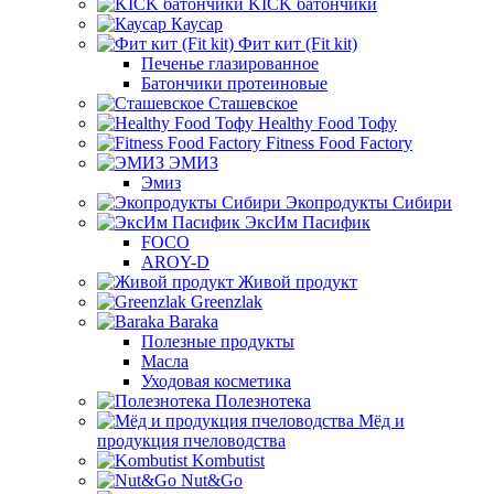
KICK батончики
Каусар
Фит кит (Fit kit)
Печенье глазированное
Батончики протеиновые
Сташевское
Healthy Food Тофу
Fitness Food Factory
ЭМИЗ
Эмиз
Экопродукты Сибири
ЭксИм Пасифик
FOCO
AROY-D
Живой продукт
Greenzlak
Baraka
Полезные продукты
Масла
Уходовая косметика
Полезнотека
Мёд и
продукция пчеловодства
Kombutist
Nut&Go