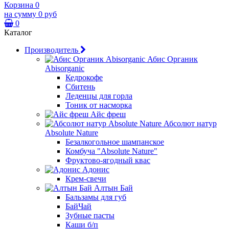
Корзина
0
на сумму
0 руб
0
Каталог
Производитель
Абис Органик
Abisorganic
Кедрокофе
Сбитень
Леденцы для горла
Тоник от насморка
Айс фреш
Абсолют натур
Absolute Nature
Безалкогольное шампанское
Комбуча "Absolute Nature"
Фруктово-ягодный квас
Адонис
Крем-свечи
Алтын Бай
Бальзамы для губ
БайЧай
Зубные пасты
Каши б/п