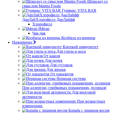
Шоколад со
смыслом Mantra Foods
Гурмикс VITA BAR
ДарЛайХлорофилл ДарЛайфф
Хлорофилл
Ифтар
Чак-чак
Колбасы из конины
Назначение
Крепкий иммунитет
Для горла и носа
От кашля
Для почек
Для суставов
Для зрения
От паразитов
Нервная система
При аллергии, грибковых поражениях, псориазе
Для мозговой
активности
При возрастных
изменениях
Борьба с лишним весом