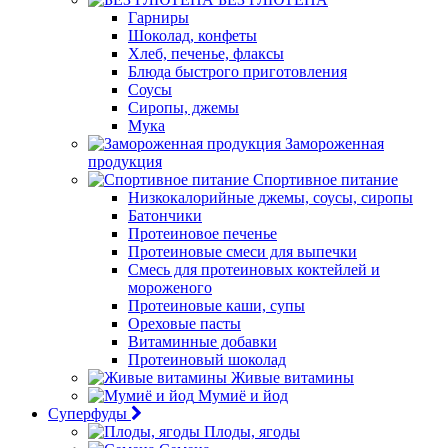
Гарниры
Шоколад, конфеты
Хлеб, печенье, флаксы
Блюда быстрого приготовления
Соусы
Сиропы, джемы
Мука
Замороженная
продукция
Спортивное питание
Низкокалорийные джемы, соусы, сиропы
Батончики
Протеиновое печенье
Протеиновые смеси для выпечки
Смесь для протеиновых коктейлей и
мороженого
Протеиновые каши, супы
Ореховые пасты
Витаминные добавки
Протеиновый шоколад
Живые витамины
Мумиё и йод
Суперфуды
Плоды, ягоды