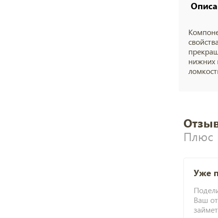
Описа
Компоне
свойств
прекращ
нижних 
ломкост
Отзыв
Плюс
Уже 
Подели
Ваш от
займет