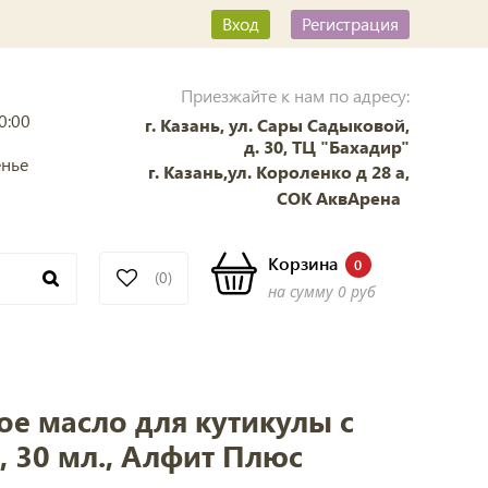
Вход
Регистрация
Приезжайте к нам по адресу:
0:00
г. Казань, ул. Сары Садыковой,
д. 30, ТЦ "Бахадир"
енье
г. Казань,ул. Короленко д 28 а,
СОК АквАрена
Корзина
0
(0)
на сумму
0 руб
е масло для кутикулы с
 30 мл., Алфит Плюс