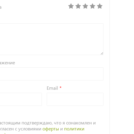
а
ажение
Email
астоящим подтверждаю, что я ознакомлен и
огласен с условиями
оферты
и
политики