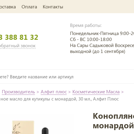
оставка
Оплата
Контакты
Время работы:
Понедельник-Пятница 9:00-2
3 388 81 32
Сб - ВС 10:00-18:00
На Сары Садыковой Воскрес
 обратный звонок
выходной (до 1 сентября)
>
Производитель
>
Алфит плюс
>
Косметические Масла
>
ное масло для кутикулы с монардой, 30 мл., Алфит Плюс
Конопляно
монардой,