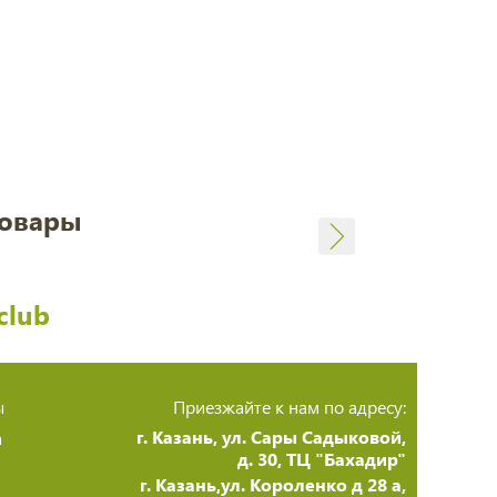
товары
club
ы
Приезжайте к нам по адресу:
г. Казань, ул. Сары Садыковой,
а
д. 30, ТЦ "Бахадир"
г. Казань,ул. Короленко д 28 а,