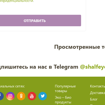
онфиденциальности
.
ОТПРАВИТЬ
Просмотренные 
пишитесь на нас в Telegram
@shalfey
иальных сетях:
Популярные
Контакт
товары
Доставк
Эко – био
Блог
продукты