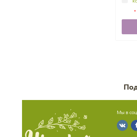
к
Под
Мы в соц