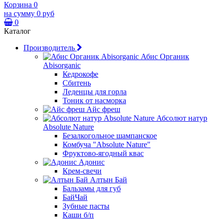
Корзина
0
на сумму
0 руб
0
Каталог
Производитель
Абис Органик
Abisorganic
Кедрокофе
Сбитень
Леденцы для горла
Тоник от насморка
Айс фреш
Абсолют натур
Absolute Nature
Безалкогольное шампанское
Комбуча "Absolute Nature"
Фруктово-ягодный квас
Адонис
Крем-свечи
Алтын Бай
Бальзамы для губ
БайЧай
Зубные пасты
Каши б/п