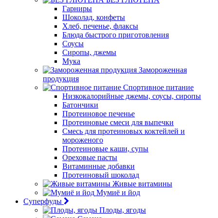
Гарниры
Шоколад, конфеты
Хлеб, печенье, флаксы
Блюда быстрого приготовления
Соусы
Сиропы, джемы
Мука
Замороженная
продукция
Спортивное питание
Низкокалорийные джемы, соусы, сиропы
Батончики
Протеиновое печенье
Протеиновые смеси для выпечки
Смесь для протеиновых коктейлей и
мороженого
Протеиновые каши, супы
Ореховые пасты
Витаминные добавки
Протеиновый шоколад
Живые витамины
Мумиё и йод
Суперфуды
Плоды, ягоды