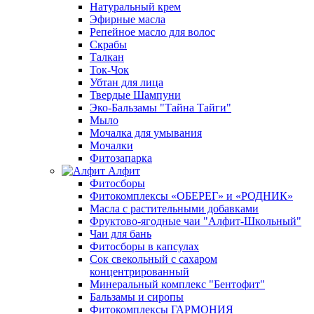
Натуральный крем
Эфирные масла
Репейное масло для волос
Скрабы
Талкан
Ток-Чок
Убтан для лица
Твердые Шампуни
Эко-Бальзамы "Тайна Тайги"
Мыло
Мочалка для умывания
Мочалки
Фитозапарка
Алфит
Фитосборы
Фитокомплексы «ОБЕРЕГ» и «РОДНИК»
Масла с растительными добавками
Фруктово-ягодные чаи "Алфит-Школьный"
Чаи для бань
Фитосборы в капсулах
Сок свекольный с сахаром
концентрированный
Минеральный комплекс "Бентофит"
Бальзамы и сиропы
Фитокомплексы ГАРМОНИЯ