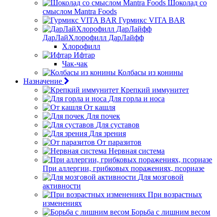
Шоколад со
смыслом Mantra Foods
Гурмикс VITA BAR
ДарЛайХлорофилл ДарЛайфф
Хлорофилл
Ифтар
Чак-чак
Колбасы из конины
Назначение
Крепкий иммунитет
Для горла и носа
От кашля
Для почек
Для суставов
Для зрения
От паразитов
Нервная система
При аллергии, грибковых поражениях, псориазе
Для мозговой
активности
При возрастных
изменениях
Борьба с лишним весом