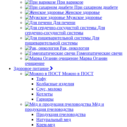
При варикозе
При сахарном диабете
Женское здоровье
Мужское здоровье
Для печени
Для
сердечно-сосудистой системы
Для
пищеварительной системы
Рак, онкология
Гомеопатические свечи
Марва Оганян
очищение
Здоровое питание
Можно в ПОСТ
Тофу
Колбасные изделия
Соус, молоко
Котлеты
Гарниры
Мёд и
продукция пчеловодства
Продукция пчеловодства
Натуральный мед
Крем-мед