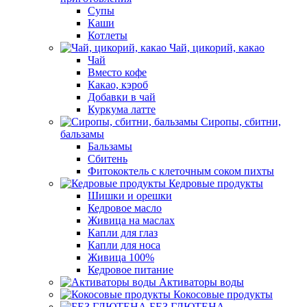
Супы
Каши
Котлеты
Чай, цикорий, какао
Чай
Вместо кофе
Какао, кэроб
Добавки в чай
Куркума латте
Сиропы, сбитни,
бальзамы
Бальзамы
Сбитень
Фитококтель с клеточным соком пихты
Кедровые продукты
Шишки и орешки
Кедровое масло
Живица на маслах
Капли для глаз
Капли для носа
Живица 100%
Кедровое питание
Активаторы воды
Кокосовые продукты
БЕЗ ГЛЮТЕНА