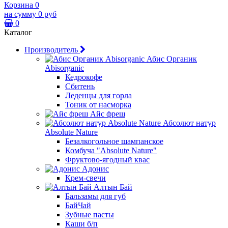
Корзина
0
на сумму
0 руб
0
Каталог
Производитель
Абис Органик
Abisorganic
Кедрокофе
Сбитень
Леденцы для горла
Тоник от насморка
Айс фреш
Абсолют натур
Absolute Nature
Безалкогольное шампанское
Комбуча "Absolute Nature"
Фруктово-ягодный квас
Адонис
Крем-свечи
Алтын Бай
Бальзамы для губ
БайЧай
Зубные пасты
Каши б/п