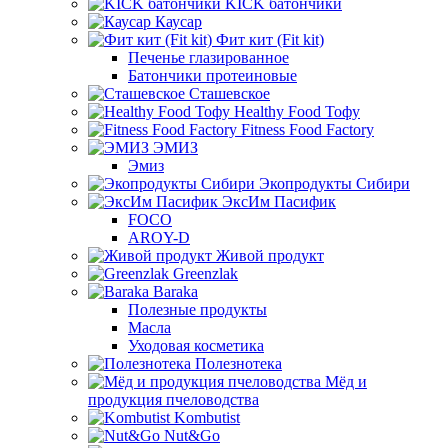
KICK батончики
Каусар
Фит кит (Fit kit)
Печенье глазированное
Батончики протеиновые
Сташевское
Healthy Food Тофу
Fitness Food Factory
ЭМИЗ
Эмиз
Экопродукты Сибири
ЭксИм Пасифик
FOCO
AROY-D
Живой продукт
Greenzlak
Baraka
Полезные продукты
Масла
Уходовая косметика
Полезнотека
Мёд и
продукция пчеловодства
Kombutist
Nut&Go