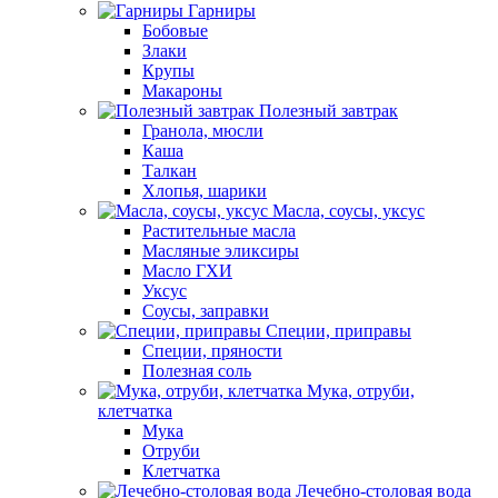
Гарниры
Бобовые
Злаки
Крупы
Макароны
Полезный завтрак
Гранола, мюсли
Каша
Талкан
Хлопья, шарики
Масла, соусы, уксус
Растительные масла
Масляные эликсиры
Масло ГХИ
Уксус
Соусы, заправки
Специи, приправы
Специи, пряности
Полезная соль
Мука, отруби,
клетчатка
Мука
Отруби
Клетчатка
Лечебно-столовая вода