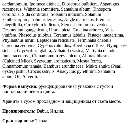
cardamomum, Ipomoea digitata, Dioscorea bulbifera, Asparagus
racemosus, Withania somnifera, Santalum album, Tinospora
cordifolia, Sida cordifolia, Solanum indicum, Solanum
xanthocarpum, Tribulus terrestris, Aegle marmelos, Premna
integrifolia, Oroxylum indicum, Stereospermum suaveolens,
Desmodium gangeticum, Uraria picta, Gmelina arborea, Vitis
vinifera, Phaseolus trilobus, Teramnus labialis, Pistacia integerrima,
Phyllanthus niruri, Leptadenia reticulate, Terminalia chebula,
Curcuma zedoaria, Cyperus rotundus, Boerhavia diffusa, Nymphaea
stellata, Glycyrrhiza glabra, Adhatoda vasica, Martynia diandra,
Inula racemosa, Cinnamomum zeylanicum, Abhrak bhasma
(Calcined Mica), Syzygium aromaticum, Mesua ferrea,
Cinnamomum tamala, Bambusa arundinacea, Mukta shukti (Pearl
oyster) pishti, Crocus sativus, Anacyclus pyrethrum, Santalum
album Oil, Silver foil.
Форма выпуска:
русифицированная упаковка с густой
пастой коричневого цвета.
Хранить в сухом прохладном и защищенном от света месте.
Производитель:
Dabur, Индия.
Срок годности
: 2 года.