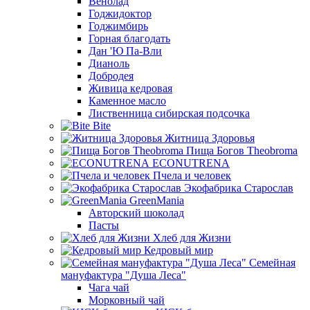
Венолад
Годжидоктор
Годжимбирь
Горная благодать
Дан 'Ю Па-Вли
Дианоль
Добродея
Живица кедровая
Каменное масло
Лиственница сибирская подсочка
Bite
Житница Здоровья
Пища Богов Theobroma
ECONUTRENA
Пчела и человек
Экофабрика Старослав
GreenMania
Авторский шоколад
Пасты
Хлеб для Жизни
Кедровый мир
Семейная
мануфактура "Душа Леса"
Чага чай
Морковный чай