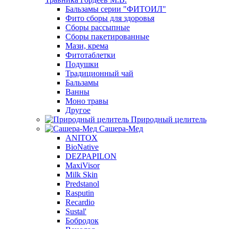
Бальзамы серии "ФИТОИЛ"
Фито сборы для здоровья
Сборы рассыпные
Сборы пакетированные
Мази, крема
Фитотаблетки
Подушки
Традиционный чай
Бальзамы
Ванны
Моно травы
Другое
Природный целитель
Сашера-Мед
ANITOX
BioNative
DEZPAPILON
MaxiVisor
Milk Skin
Predstanol
Rasputin
Recardio
Sustal'
Бобродок