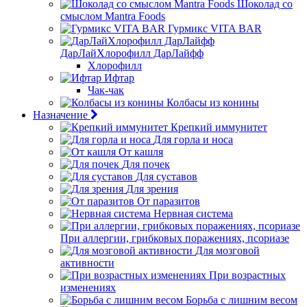
Шоколад со
смыслом Mantra Foods
Гурмикс VITA BAR
ДарЛайХлорофилл ДарЛайфф
Хлорофилл
Ифтар
Чак-чак
Колбасы из конины
Назначение
Крепкий иммунитет
Для горла и носа
От кашля
Для почек
Для суставов
Для зрения
От паразитов
Нервная система
При аллергии, грибковых поражениях, псориазе
Для мозговой
активности
При возрастных
изменениях
Борьба с лишним весом