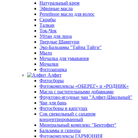
Натуральный крем
Эфирные масла
Репейное масло для волос
Скрабы
Талкан
Ток-Чок
Убтан для лица
Твердые Шампуни
Эко-Бальзамы "Тайна Тайги"
Мыло
Мочалка для умывания
Мочалки
Фитозапарка
Алфит
Фитосборы
Фитокомплексы «ОБЕРЕГ» и «РОДНИК»
Масла с растительными добавками
Фруктово-ягодные чаи "Алфит-Школьный"
Чаи для бань
Фитосборы в капсулах
Сок свекольный с сахаром
концентрированный
Минеральный комплекс "Бентофит"
Бальзамы и сиропы
Фитокомплексы ГАРМОНИЯ