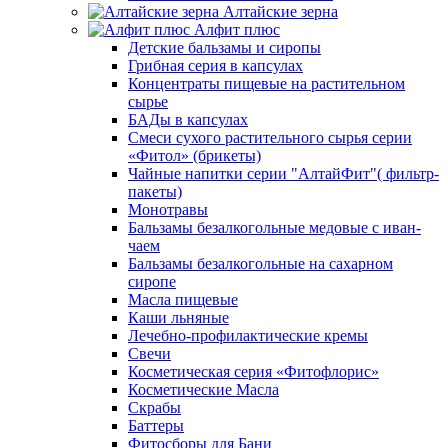
Алтайские зерна
Алфит плюс
Детские бальзамы и сиропы
Грибная серия в капсулах
Концентраты пищевые на растительном
сырье
БАДы в капсулах
Смеси сухого растительного сырья серии
«Фитол» (брикеты)
Чайные напитки серии "АлтайФит"( фильтр-
пакеты)
Монотравы
Бальзамы безалкогольные медовые с иван-
чаем
Бальзамы безалкогольные на сахарном
сиропе
Масла пищевые
Каши льняные
Лечебно-профилактические кремы
Свечи
Косметическая серия «Фитофлорис»
Косметические Масла
Скрабы
Баттеры
Фитосборы для Бани