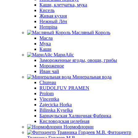
Каши, клетчатка, мука
Кисель
Живая кухня
Нежный Лён
Hempina
Масляный Король
Масла
Мука
Каши
МариАйс
Замороженные ягоды, овощи, грибы
Мороженое
Иван чай
Минеральная вода
Chureau
RUDOLFUV PRAMEN
Prolom
Vincentka
Zajecicka Horka
Bilinska Kyselka
Барнаульская Халвичная Фабрика
Кисловодская целебная
Нормофлорин
Фитоцентр
Травника Гордеев М.В.