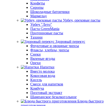
Конфеты
Сиропы
Шоколадные батончики
Мармелад
Урбеч, ореховые пасты
Урбеч "Лето"
Паста GreenMania
Протеиновые пасты
Тахини
Здоровый перекус
Фруктовые и овощные чипсы
Флаксы, хлебцы, чипсы
Снеки
Вяленые ягоды
Орехи
Напитки
Вместо молока
Кокосовая вода
Кисель
Смеси для напитков
Комбуча
Пихтовый экстракт
Шампанское безалкогольное
Блюда быстрого
приготовления