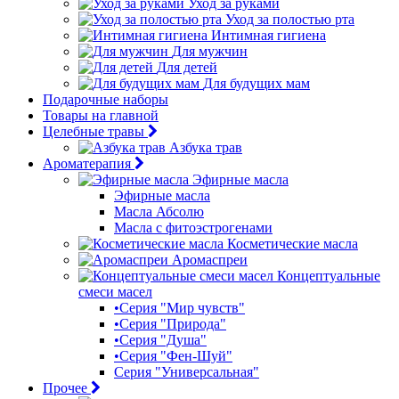
Уход за руками
Уход за полостью рта
Интимная гигиена
Для мужчин
Для детей
Для будущих мам
Подарочные наборы
Товары на главной
Целебные травы
Азбука трав
Ароматерапия
Эфирные масла
Эфирные масла
Масла Абсолю
Масла с фитоэстрогенами
Косметические масла
Аромаспреи
Концептуальные
смеси масел
•Серия "Мир чувств"
•Серия "Природа"
•Серия "Душа"
•Серия "Фен-Шуй"
Серия "Универсальная"
Прочее