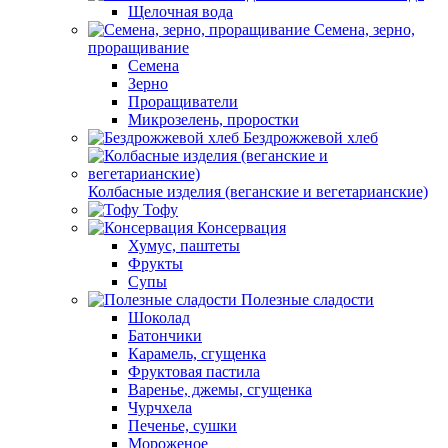
Щелочная вода
Семена, зерно,
проращивание
Семена
Зерно
Проращиватели
Микрозелень, проростки
Бездрожжевой хлеб
Колбасные изделия (веганские и вегетарианские)
Тофу
Консервация
Хумус, паштеты
Фрукты
Супы
Полезные сладости
Шоколад
Батончики
Карамель, сгущенка
Фруктовая пастила
Варенье, джемы, сгущенка
Чурчхела
Печенье, сушки
Мороженое