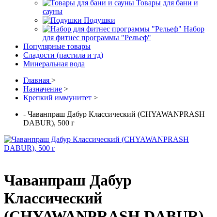
Товары для бани и
сауны
Подушки
Набор
для фитнес программы "Рельеф"
Популярные товары
Сладости (пастила и тд)
Минеральная вода
Главная
>
Назначение
>
Крепкий иммунитет
>
- Чаванпраш Дабур Классический (CHYAWANPRASH
DABUR), 500 г
Чаванпраш Дабур
Классический
(CHYAWANPRASH DABUR),