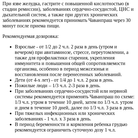
При язве желудка, гастрите с повышенной кислотностью (в
стадии ремиссии), заболеваниях сердечно-сосудистой, ЦНС и
дыхательной систем, а также при других хронических
заболеваниях рекомендуется принимать Чаванпраш через 30
минут после приема пищи.
Рекомендуемая дозировка:
Взрослые - от 1/2 до 2 ч.л. 2 раза в день (утром и
вечером) при авитаминозе, стрессе, переутомлении, а
также для профилактики старения, укрепления
иммунитета и повышения общей сопротивляемости
организма, особенно в период межсезонья и
восстановления после перенесенных заболеваний.
Дети (от 4-х лет) - от 1/4 до 1 ч.л. 2 раза в день.
Пожилые люди – 1/3 ч.л. 2-3 раза в день.
При заболеваниях сердечно-сосудистой или нервной
системы рекомендуется применять Чаванпраш по схеме:
1/3 ч.л. утром в течение 10 дней, затем по 1/3 ч.л. утром
и днем в течение 10 дней, далее по 1/3 ч.л. 3 раза в день.
При тяжелых инфекционных или хронических
заболеваниях - 1 ч.л. х 3 раза в день.
В период беременности и кормления ребенка грудью
рекомендуется ограничить суточную дозу 1 ч.л.