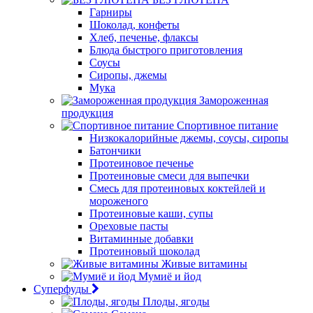
Гарниры
Шоколад, конфеты
Хлеб, печенье, флаксы
Блюда быстрого приготовления
Соусы
Сиропы, джемы
Мука
Замороженная
продукция
Спортивное питание
Низкокалорийные джемы, соусы, сиропы
Батончики
Протеиновое печенье
Протеиновые смеси для выпечки
Смесь для протеиновых коктейлей и
мороженого
Протеиновые каши, супы
Ореховые пасты
Витаминные добавки
Протеиновый шоколад
Живые витамины
Мумиё и йод
Суперфуды
Плоды, ягоды