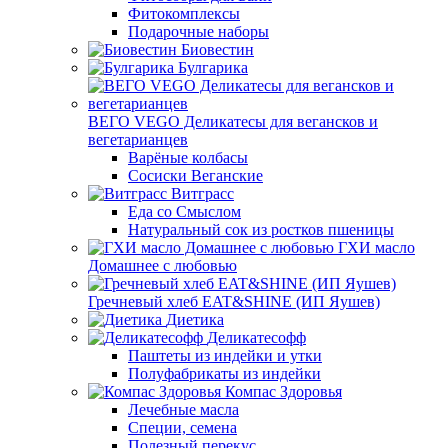
Фитокомплексы
Подарочные наборы
Биовестин
Булгарика
ВЕГО VEGO Деликатесы для вегансков и
вегетарианцев
Варёные колбасы
Сосиски Веганские
Витграсс
Еда со Смыслом
Натуральный сок из ростков пшеницы
ГХИ масло
Домашнее с любовью
Гречневый хлеб EAT&SHINE (ИП Яушев)
Диетика
Деликатесофф
Паштеты из индейки и утки
Полуфабрикаты из индейки
Компас Здоровья
Лечебные масла
Специи, семена
Полезный перекус