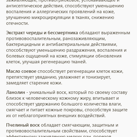
антисептическое действия, способствуют уменьшению
воспаления и аллергических проявлений на коже,
улучшению микроциркуляции в тканях, снижению
отечности.
Экстракт череды и бессмертника
обладают выраженным
противовоспалительным, ранозаживляющим,
бактерицидным и антибактериальным действиями,
способствуют уменьшению раздражения, воспаления и
болевых ощущений на коже, стимуляции обновления
клеток, улучшая регенерацию тканей.
Масло соевое
способствует регенерации клеток кожи,
препятствует увяданию, увлажняет и тонизирует,
замедляет старение кожи.
Ланолин
- уникальный воск, который по своему составу
близок к человеческому кожному жиру, впитывает и
способствует удержанию большого количества влаги,
смягчает и питает кожные покровы, способствуя защите
их от неблагоприятных внешних воздействий.
Пчелиный воск
обладает смягчающим, защитным и
противовоспалительным свойствами, способствует
эффективному заживлению мелких ран, порезов.