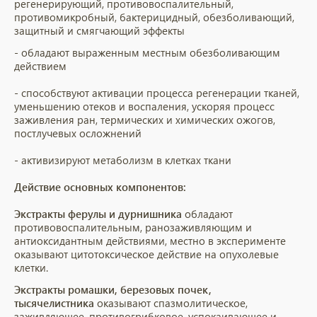
регенерирующий, противовоспалительный,
противомикробный, бактерицидный, обезболивающий,
защитный и смягчающий эффекты
- обладают выраженным местным обезболивающим
действием
- способствуют активации процесса регенерации тканей,
уменьшению отеков и воспаления, ускоряя процесс
заживления ран, термических и химических ожогов,
постлучевых осложнений
- активизируют метаболизм в клетках ткани
Действие основн
ых компонентов:
Экстракты ферулы и дурнишника
обладают
противовоспалительным, ранозаживляющим и
антиоксидантным действиями, местно в эксперименте
оказывают цитотоксическое действие на опухолевые
клетки.
Экстракты ромашки, березовых почек,
тысячелистника
оказывают спазмолитическое,
заживляющее, противогрибковое, успокаивающее и