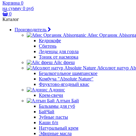
Корзина
0
на сумму
0 руб
0
Каталог
Производитель
Абис Органик Abisorga
Кедрокофе
Сбитень
Леденцы для горла
Тоник от насморка
Айс фреш
Абсолют натур Abs
Безалкогольное шампанское
Комбуча "Absolute Nature"
Фруктово-ягодный квас
Адонис
Крем-свечи
Алтын Бай
Бальзамы для губ
БайЧай
Зубные пасты
Каши б/п
Натуральный крем
Эфирные масла