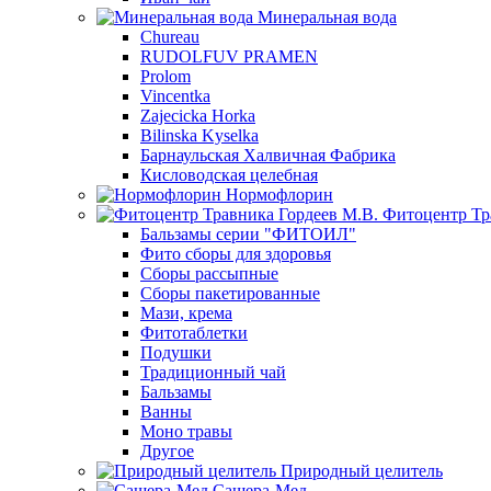
Минеральная вода
Chureau
RUDOLFUV PRAMEN
Prolom
Vincentka
Zajecicka Horka
Bilinska Kyselka
Барнаульская Халвичная Фабрика
Кисловодская целебная
Нормофлорин
Фитоцентр Тр
Бальзамы серии "ФИТОИЛ"
Фито сборы для здоровья
Сборы рассыпные
Сборы пакетированные
Мази, крема
Фитотаблетки
Подушки
Традиционный чай
Бальзамы
Ванны
Моно травы
Другое
Природный целитель
Сашера-Мед