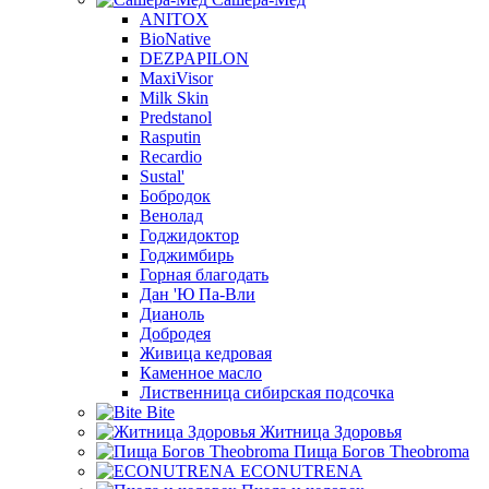
ANITOX
BioNative
DEZPAPILON
MaxiVisor
Milk Skin
Predstanol
Rasputin
Recardio
Sustal'
Бобродок
Венолад
Годжидоктор
Годжимбирь
Горная благодать
Дан 'Ю Па-Вли
Дианоль
Добродея
Живица кедровая
Каменное масло
Лиственница сибирская подсочка
Bite
Житница Здоровья
Пища Богов Theobroma
ECONUTRENA