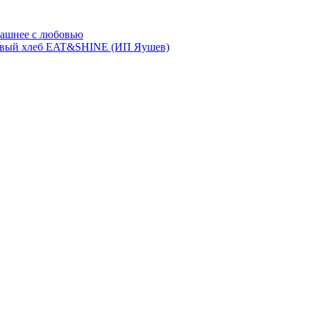
ашнее с любовью
евый хлеб EAT&SHINE (ИП Яушев)