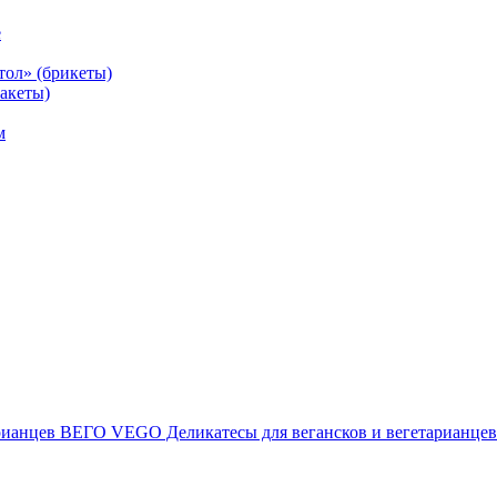
е
тол» (брикеты)
акеты)
м
ВЕГО VEGO Деликатесы для вегансков и вегетарианцев