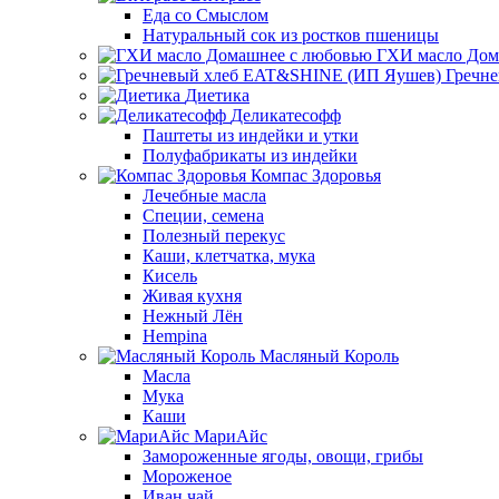
Еда со Смыслом
Натуральный сок из ростков пшеницы
ГХИ масло Дом
Гречн
Диетика
Деликатесофф
Паштеты из индейки и утки
Полуфабрикаты из индейки
Компас Здоровья
Лечебные масла
Специи, семена
Полезный перекус
Каши, клетчатка, мука
Кисель
Живая кухня
Нежный Лён
Hempina
Масляный Король
Масла
Мука
Каши
МариАйс
Замороженные ягоды, овощи, грибы
Мороженое
Иван чай