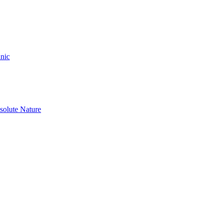
nic
olute Nature