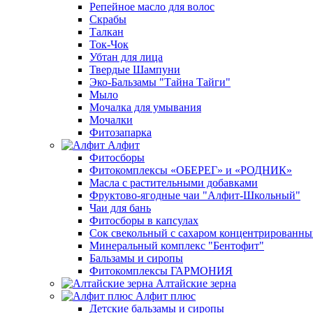
Репейное масло для волос
Скрабы
Талкан
Ток-Чок
Убтан для лица
Твердые Шампуни
Эко-Бальзамы "Тайна Тайги"
Мыло
Мочалка для умывания
Мочалки
Фитозапарка
Алфит
Фитосборы
Фитокомплексы «ОБЕРЕГ» и «РОДНИК»
Масла с растительными добавками
Фруктово-ягодные чаи "Алфит-Школьный"
Чаи для бань
Фитосборы в капсулах
Сок свекольный с сахаром концентрированн
Минеральный комплекс "Бентофит"
Бальзамы и сиропы
Фитокомплексы ГАРМОНИЯ
Алтайские зерна
Алфит плюс
Детские бальзамы и сиропы