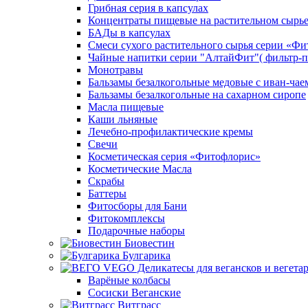
Грибная серия в капсулах
Концентраты пищевые на растительном сырь
БАДы в капсулах
Смеси сухого растительного сырья серии «Фи
Чайные напитки серии "АлтайФит"( фильтр-п
Монотравы
Бальзамы безалкогольные медовые с иван-чае
Бальзамы безалкогольные на сахарном сиропе
Масла пищевые
Каши льняные
Лечебно-профилактические кремы
Свечи
Косметическая серия «Фитофлорис»
Косметические Масла
Скрабы
Баттеры
Фитосборы для Бани
Фитокомплексы
Подарочные наборы
Биовестин
Булгарика
Варёные колбасы
Сосиски Веганские
Витграсс