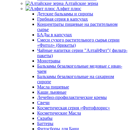
Алтайские зерна
Алфит плюс
Детские бальзамы и сиропы
Грибная серия в капсулах
Концентраты пищевые на растительном
сырье
БАДы в капсулах
Смеси сухого растительного сырья серии
«Фитол» (брикеты)
Чайные напитки серии "АлтайФит"( фильтр-
пакеты)
Монотравы
Бальзамы безалкогольные медовые с иван-
чаем
Бальзамы безалкогольные на сахарном
сиропе
Масла пищевые
Каши льняные
Лечебно-профилактические кремы
Свечи
Косметическая серия «Фитофлорис»
Косметические Масла
Скрабы
Баттеры
Фитосборы для Бани