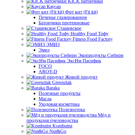
KICK батончики
Каусар
Фит кит (Fit kit)
Печенье глазированное
Батончики протеиновые
Сташевское
Healthy Food Тофу
Fitness Food Factory
ЭМИЗ
Эмиз
Экопродукты Сибири
ЭксИм Пасифик
FOCO
AROY-D
Живой продукт
Greenzlak
Baraka
Полезные продукты
Масла
Уходовая косметика
Полезнотека
Мёд и
продукция пчеловодства
Kombutist
Nut&Go