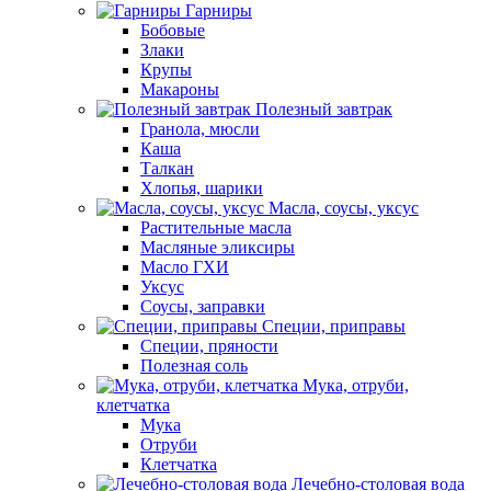
Гарниры
Бобовые
Злаки
Крупы
Макароны
Полезный завтрак
Гранола, мюсли
Каша
Талкан
Хлопья, шарики
Масла, соусы, уксус
Растительные масла
Масляные эликсиры
Масло ГХИ
Уксус
Соусы, заправки
Специи, приправы
Специи, пряности
Полезная соль
Мука, отруби,
клетчатка
Мука
Отруби
Клетчатка
Лечебно-столовая вода