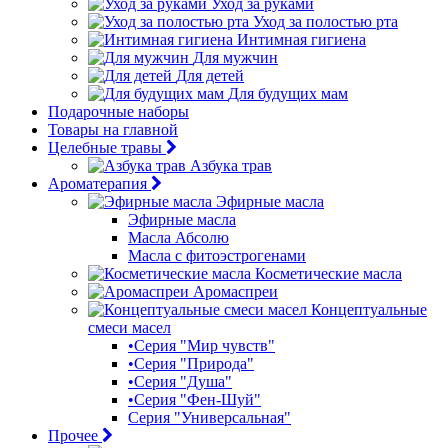
Уход за руками
Уход за полостью рта
Интимная гигиена
Для мужчин
Для детей
Для будущих мам
Подарочные наборы
Товары на главной
Целебные травы
Азбука трав
Ароматерапия
Эфирные масла
Эфирные масла
Масла Абсолю
Масла с фитоэстрогенами
Косметические масла
Аромаспреи
Концептуальные
смеси масел
•Серия "Мир чувств"
•Серия "Природа"
•Серия "Душа"
•Серия "Фен-Шуй"
Серия "Универсальная"
Прочее