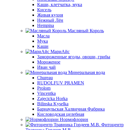
Каши, клетчатка, мука
Кисель
Живая кухня
Нежный Лён
Hempina
Масляный Король
Масла
Мука
Каши
МариАйс
Замороженные ягоды, овощи, грибы
Мороженое
Иван чай
Минеральная вода
Chureau
RUDOLFUV PRAMEN
Prolom
Vincentka
Zajecicka Horka
Bilinska Kyselka
Барнаульская Халвичная Фабрика
Кисловодская целебная
Нормофлорин
Фитоцентр
Травника Гордеев М.В.