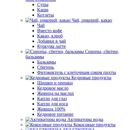
Супы
Каши
Котлеты
Чай, цикорий, какао
Чай
Вместо кофе
Какао, кэроб
Добавки в чай
Куркума латте
Сиропы, сбитни,
бальзамы
Бальзамы
Сбитень
Фитококтель с клеточным соком пихты
Кедровые продукты
Шишки и орешки
Кедровое масло
Живица на маслах
Капли для глаз
Капли для носа
Живица 100%
Кедровое питание
Активаторы воды
Кокосовые продукты
БЕЗ ГЛЮТЕНА