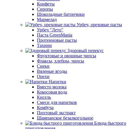
Конфеты
Сиропы
Шоколадные батончики
Мармелад
Урбеч, ореховые пасты
Урбеч "Лето"
Паста GreenMania
Протеиновые пасты
Тахини
Здоровый перекус
Фруктовые и овощные чипсы
Флаксы, хлебцы, чипсы
Снеки
Вяленые ягоды
Орехи
Напитки
Вместо молока
Кокосовая вода
Кисель
Смеси для напитков
Комбуча
Пихтовый экстракт
Шампанское безалкогольное
Блюда быстрого
приготовления