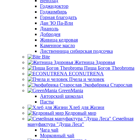
Венолад
Годжидоктор
Годжимбирь
Горная благодать
Дан 'Ю Па-Вли
Дианоль
Добродея
Живица кедровая
Каменное масло
Лиственница сибирская подсочка
Bite
Житница Здоровья
Пища Богов Theobroma
ECONUTRENA
Пчела и человек
Экофабрика Старослав
GreenMania
Авторский шоколад
Пасты
Хлеб для Жизни
Кедровый мир
Семейная
мануфактура "Душа Леса"
Чага чай
Морковный чай