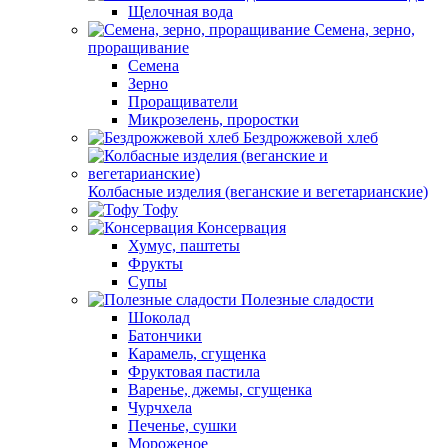
Щелочная вода
Семена, зерно,
проращивание
Семена
Зерно
Проращиватели
Микрозелень, проростки
Бездрожжевой хлеб
Колбасные изделия (веганские и вегетарианские)
Тофу
Консервация
Хумус, паштеты
Фрукты
Супы
Полезные сладости
Шоколад
Батончики
Карамель, сгущенка
Фруктовая пастила
Варенье, джемы, сгущенка
Чурчхела
Печенье, сушки
Мороженое