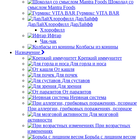
Шоколад со
смыслом Mantra Foods
Гурмикс VITA BAR
ДарЛайХлорофилл ДарЛайфф
Хлорофилл
Ифтар
Чак-чак
Колбасы из конины
Назначение
Крепкий иммунитет
Для горла и носа
От кашля
Для почек
Для суставов
Для зрения
От паразитов
Нервная система
При аллергии, грибковых поражениях, псориазе
Для мозговой
активности
При возрастных
изменениях
Борьба с лишним весом