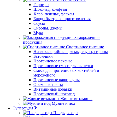
Гарниры
Шоколад, конфеты
Хлеб, печенье, флаксы
Блюда быстрого приготовления
Соусы
Сиропы, джемы
Мука
Замороженная
продукция
Спортивное питание
Низкокалорийные джемы, соусы, сиропы
Батончики
Протеиновое печенье
Протеиновые смеси для выпечки
Смесь для протеиновых коктейлей и
мороженого
Протеиновые каши, супы
Ореховые пасты
Витаминные добавки
Протеиновый шоколад
Живые витамины
Мумиё и йод
Суперфуды
Плоды, ягоды