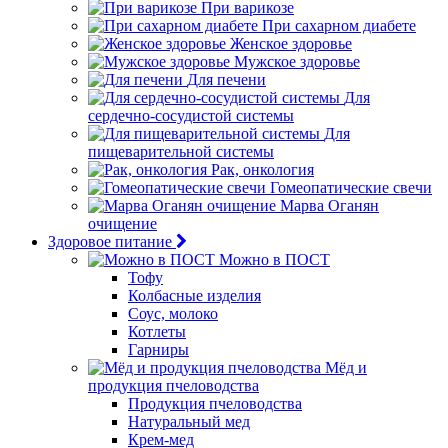
При варикозе
При сахарном диабете
Женское здоровье
Мужское здоровье
Для печени
Для
сердечно-сосудистой системы
Для
пищеварительной системы
Рак, онкология
Гомеопатические свечи
Марва Оганян
очищение
Здоровое питание
Можно в ПОСТ
Тофу
Колбасные изделия
Соус, молоко
Котлеты
Гарниры
Мёд и
продукция пчеловодства
Продукция пчеловодства
Натуральный мед
Крем-мед