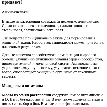
придают?
Аминокислоты
В масле из расторопши содержится несколько аминокислот.
Среди них линолевая и олеиновая, пальмитиновая и
стеариновая, арахиновая и бегеновая.
Эти вещества принципиально важны для формирования
мышечной ткани. Недостаток аминокислот может привести к
плачевным результатам.
Данные вещества способствуют нормализации жирового
обмена, улучшению функционирования сердечнососудистой,
пищеварительной и мочеполовой систем. Аминокислоты
укрепляют иммунную систему, улучшают состояние кожи и
волос, способствуют очищению организма от токсичных
веществ.
Минералы и витамины
Масло из семян расторопши
содержит немало витаминов: А
и D, E и F, бетакаротин и т.д. В нем также содержатся медь и
цинк, селен, бор и йод. В масле есть и флаволигнаны –