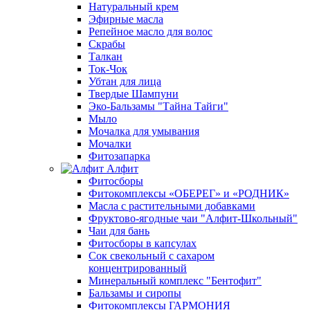
Натуральный крем
Эфирные масла
Репейное масло для волос
Скрабы
Талкан
Ток-Чок
Убтан для лица
Твердые Шампуни
Эко-Бальзамы "Тайна Тайги"
Мыло
Мочалка для умывания
Мочалки
Фитозапарка
Алфит
Фитосборы
Фитокомплексы «ОБЕРЕГ» и «РОДНИК»
Масла с растительными добавками
Фруктово-ягодные чаи "Алфит-Школьный"
Чаи для бань
Фитосборы в капсулах
Сок свекольный с сахаром
концентрированный
Минеральный комплекс "Бентофит"
Бальзамы и сиропы
Фитокомплексы ГАРМОНИЯ