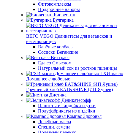
Фитокомплексы
Подарочные наборы
Биовестин
Булгарика
ВЕГО VEGO Деликатесы для вегансков и
вегетарианцев
Варёные колбасы
Сосиски Веганские
Витграсс
Еда со Смыслом
Натуральный сок из ростков пшеницы
ГХИ масло
Домашнее с любовью
Гречневый хлеб EAT&SHINE (ИП Яушев)
Диетика
Деликатесофф
Паштеты из индейки и утки
Полуфабрикаты из индейки
Компас Здоровья
Лечебные масла
Специи, семена
Полезный перекус