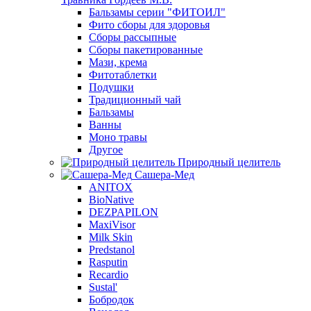
Бальзамы серии "ФИТОИЛ"
Фито сборы для здоровья
Сборы рассыпные
Сборы пакетированные
Мази, крема
Фитотаблетки
Подушки
Традиционный чай
Бальзамы
Ванны
Моно травы
Другое
Природный целитель
Сашера-Мед
ANITOX
BioNative
DEZPAPILON
MaxiVisor
Milk Skin
Predstanol
Rasputin
Recardio
Sustal'
Бобродок