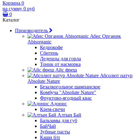
Корзина
0
на сумму
0 руб
0
Каталог
Производитель
Абис Органик
Abisorganic
Кедрокофе
Сбитень
Леденцы для горла
Тоник от насморка
Айс фреш
Абсолют натур
Absolute Nature
Безалкогольное шампанское
Комбуча "Absolute Nature"
Фруктово-ягодный квас
Адонис
Крем-свечи
Алтын Бай
Бальзамы для губ
БайЧай
Зубные пасты
Каши б/п