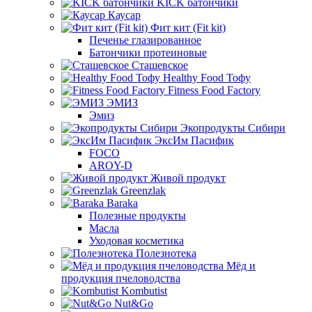
KICK батончики
Каусар
Фит кит (Fit kit)
Печенье глазированное
Батончики протеиновые
Сташевское
Healthy Food Тофу
Fitness Food Factory
ЭМИЗ
Эмиз
Экопродукты Сибири
ЭксИм Пасифик
FOCO
AROY-D
Живой продукт
Greenzlak
Baraka
Полезные продукты
Масла
Уходовая косметика
Полезнотека
Мёд и
продукция пчеловодства
Kombutist
Nut&Go