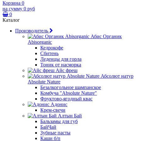
Корзина
0
на сумму
0 руб
0
Каталог
Производитель
Абис Органик
Abisorganic
Кедрокофе
Сбитень
Леденцы для горла
Тоник от насморка
Айс фреш
Абсолют натур
Absolute Nature
Безалкогольное шампанское
Комбуча "Absolute Nature"
Фруктово-ягодный квас
Адонис
Крем-свечи
Алтын Бай
Бальзамы для губ
БайЧай
Зубные пасты
Каши б/п