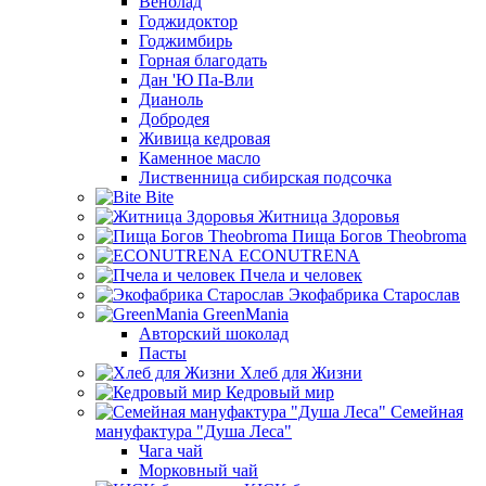
Венолад
Годжидоктор
Годжимбирь
Горная благодать
Дан 'Ю Па-Вли
Дианоль
Добродея
Живица кедровая
Каменное масло
Лиственница сибирская подсочка
Bite
Житница Здоровья
Пища Богов Theobroma
ECONUTRENA
Пчела и человек
Экофабрика Старослав
GreenMania
Авторский шоколад
Пасты
Хлеб для Жизни
Кедровый мир
Семейная
мануфактура "Душа Леса"
Чага чай
Морковный чай