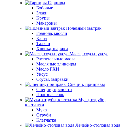
Гарниры
Бобовые
Злаки
Крупы
Макароны
Полезный завтрак
Гранола, мюсли
Каша
Талкан
Хлопья, шарики
Масла, соусы, уксус
Растительные масла
Масляные эликсиры
Масло ГХИ
Уксус
Соусы, заправки
Специи, приправы
Специи, пряности
Полезная соль
Мука, отруби,
клетчатка
Мука
Отруби
Клетчатка
Лечебно-столовая вода