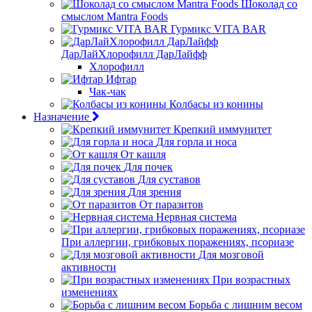
Шоколад со
смыслом Mantra Foods
Гурмикс VITA BAR
ДарЛайХлорофилл ДарЛайфф
Хлорофилл
Ифтар
Чак-чак
Колбасы из конины
Назначение
Крепкий иммунитет
Для горла и носа
От кашля
Для почек
Для суставов
Для зрения
От паразитов
Нервная система
При аллергии, грибковых поражениях, псориазе
Для мозговой
активности
При возрастных
изменениях
Борьба с лишним весом