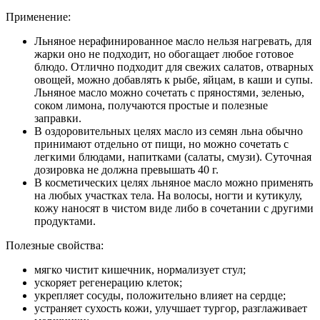
Применение:
Льняное нерафинированное масло нельзя нагревать, для
жарки оно не подходит, но обогащает любое готовое
блюдо. Отлично подходит для свежих салатов, отварных
овощей, можно добавлять к рыбе, яйцам, в каши и супы.
Льняное масло можно сочетать с пряностями, зеленью,
соком лимона, получаются простые и полезные
заправки.
В оздоровительных целях масло из семян льна обычно
принимают отдельно от пищи, но можно сочетать с
легкими блюдами, напитками (салаты, смузи). Суточная
дозировка не должна превышать 40 г.
В косметических целях льняное масло можно применять
на любых участках тела. На волосы, ногти и кутикулу,
кожу наносят в чистом виде либо в сочетании с другими
продуктами.
Полезные свойства:
мягко чистит кишечник, нормализует стул;
ускоряет регенерацию клеток;
укрепляет сосуды, положительно влияет на сердце;
устраняет сухость кожи, улучшает тургор, разглаживает