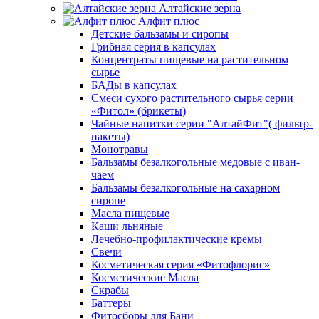
Алтайские зерна
Алфит плюс
Детские бальзамы и сиропы
Грибная серия в капсулах
Концентраты пищевые на растительном
сырье
БАДы в капсулах
Смеси сухого растительного сырья серии
«Фитол» (брикеты)
Чайные напитки серии "АлтайФит"( фильтр-
пакеты)
Монотравы
Бальзамы безалкогольные медовые с иван-
чаем
Бальзамы безалкогольные на сахарном
сиропе
Масла пищевые
Каши льняные
Лечебно-профилактические кремы
Свечи
Косметическая серия «Фитофлорис»
Косметические Масла
Скрабы
Баттеры
Фитосборы для Бани