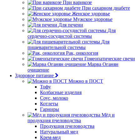
При варикозе
При сахарном диабете
Женское здоровье
Мужское здоровье
Для печени
Для
сердечно-сосудистой системы
Для
пищеварительной системы
Рак, онкология
Гомеопатические свечи
Марва Оганян
очищение
Здоровое питание
Можно в ПОСТ
Тофу
Колбасные изделия
Соус, молоко
Котлеты
Гарниры
Мёд и
продукция пчеловодства
Продукция пчеловодства
Натуральный мед
Крем-мед