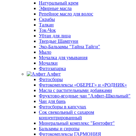
Натуральный крем
Эфирные масла
Репейное масло для волос
Скрабы
Талкан
Ток-Чок
Убтан для лица
Твердые Шампуни
Эко-Бальзамы "Тайна Тайги"
Мыло
Мочалка для умывания
Мочалки
Фитозапарка
Алфит
Фитосборы
Фитокомплексы «ОБЕРЕГ» и «РОДНИК»
Масла с растительными добавками
Фруктово-ягодные чаи "Алфит-Школьный"
Чаи для бань
Фитосборы в капсулах
Сок свекольный с сахаром
концентрированный
Минеральный комплекс "Бентофит"
Бальзамы и сиропы
Фитокомплексы ГАРМОНИЯ