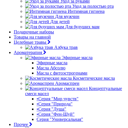
Уход за руками
Уход за полостью рта
Интимная гигиена
Для мужчин
Для детей
Для будущих мам
Подарочные наборы
Товары на главной
Целебные травы
Азбука трав
Ароматерапия
Эфирные масла
Эфирные масла
Масла Абсолю
Масла с фитоэстрогенами
Косметические масла
Аромаспреи
Концептуальные
смеси масел
•Серия "Мир чувств"
•Серия "Природа"
•Серия "Душа"
•Серия "Фен-Шуй"
Серия "Универсальная"
Прочее