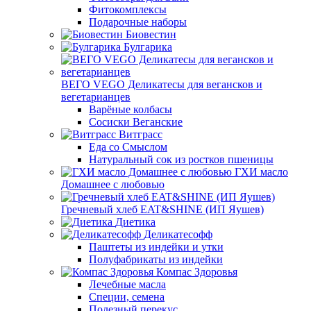
Фитокомплексы
Подарочные наборы
Биовестин
Булгарика
ВЕГО VEGO Деликатесы для вегансков и
вегетарианцев
Варёные колбасы
Сосиски Веганские
Витграсс
Еда со Смыслом
Натуральный сок из ростков пшеницы
ГХИ масло
Домашнее с любовью
Гречневый хлеб EAT&SHINE (ИП Яушев)
Диетика
Деликатесофф
Паштеты из индейки и утки
Полуфабрикаты из индейки
Компас Здоровья
Лечебные масла
Специи, семена
Полезный перекус