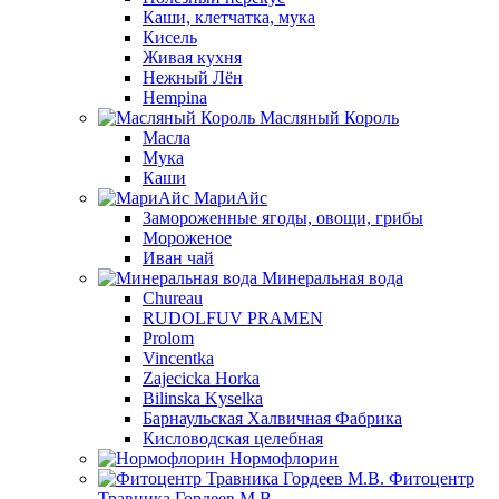
Каши, клетчатка, мука
Кисель
Живая кухня
Нежный Лён
Hempina
Масляный Король
Масла
Мука
Каши
МариАйс
Замороженные ягоды, овощи, грибы
Мороженое
Иван чай
Минеральная вода
Chureau
RUDOLFUV PRAMEN
Prolom
Vincentka
Zajecicka Horka
Bilinska Kyselka
Барнаульская Халвичная Фабрика
Кисловодская целебная
Нормофлорин
Фитоцентр
Травника Гордеев М.В.