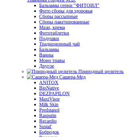
Бальзамы серии "ФИТОИЛ"
Фито сборы для здоровья
Сборы рассыпные
Сборы пакетированные
Мази, крема
Фитотаблетки
Подушки
Традиционный чай
Бальзамы
Ванны
Моно травы
Другое
Природный целитель
Сашера-Мед
ANITOX
BioNative
DEZPAPILON
MaxiVisor
Milk Skin
Predstanol
Rasputin
Recardio
Sustal'
Бобродок