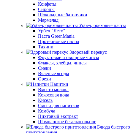
Конфеты
Сиропы
Шоколадные батончики
Мармелад
Урбеч, ореховые пасты
Урбеч "Лето"
Паста GreenMania
Протеиновые пасты
Тахини
Здоровый перекус
Фруктовые и овощные чипсы
Флаксы, хлебцы, чипсы
Снеки
Вяленые ягоды
Орехи
Напитки
Вместо молока
Кокосовая вода
Кисель
Смеси для напитков
Комбуча
Пихтовый экстракт
Шампанское безалкогольное
Блюда быстрого
приготовления