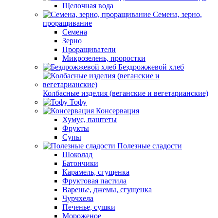
Щелочная вода
Семена, зерно,
проращивание
Семена
Зерно
Проращиватели
Микрозелень, проростки
Бездрожжевой хлеб
Колбасные изделия (веганские и вегетарианские)
Тофу
Консервация
Хумус, паштеты
Фрукты
Супы
Полезные сладости
Шоколад
Батончики
Карамель, сгущенка
Фруктовая пастила
Варенье, джемы, сгущенка
Чурчхела
Печенье, сушки
Мороженое