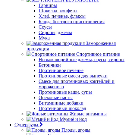
Гарниры
Шоколад, конфеты
Хлеб, печенье, флаксы
Блюда быстрого приготовления
Соусы
Сиропы, джемы
Мука
Замороженная
продукция
Спортивное питание
Низкокалорийные джемы, соусы, сиропы
Батончики
Протеиновое печенье
Протеиновые смеси для выпечки
Смесь для протеиновых коктейлей и
мороженого
Протеиновые каши, супы
Ореховые пасты
Витаминные добавки
Протеиновый шоколад
Живые витамины
Мумиё и йод
Суперфуды
Плоды, ягоды