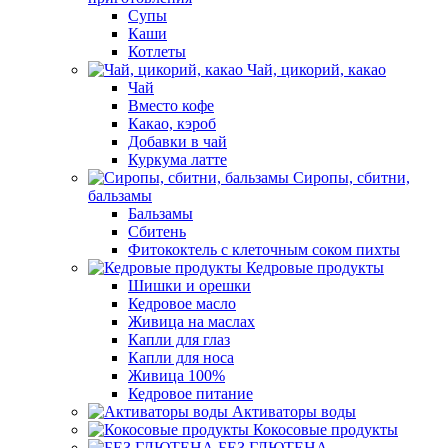
Супы
Каши
Котлеты
Чай, цикорий, какао
Чай
Вместо кофе
Какао, кэроб
Добавки в чай
Куркума латте
Сиропы, сбитни,
бальзамы
Бальзамы
Сбитень
Фитококтель с клеточным соком пихты
Кедровые продукты
Шишки и орешки
Кедровое масло
Живица на маслах
Капли для глаз
Капли для носа
Живица 100%
Кедровое питание
Активаторы воды
Кокосовые продукты
БЕЗ ГЛЮТЕНА