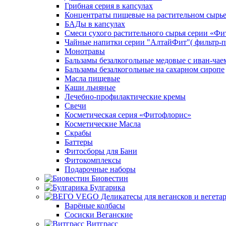
Грибная серия в капсулах
Концентраты пищевые на растительном сырь
БАДы в капсулах
Смеси сухого растительного сырья серии «Фи
Чайные напитки серии "АлтайФит"( фильтр-п
Монотравы
Бальзамы безалкогольные медовые с иван-чае
Бальзамы безалкогольные на сахарном сиропе
Масла пищевые
Каши льняные
Лечебно-профилактические кремы
Свечи
Косметическая серия «Фитофлорис»
Косметические Масла
Скрабы
Баттеры
Фитосборы для Бани
Фитокомплексы
Подарочные наборы
Биовестин
Булгарика
Варёные колбасы
Сосиски Веганские
Витграсс