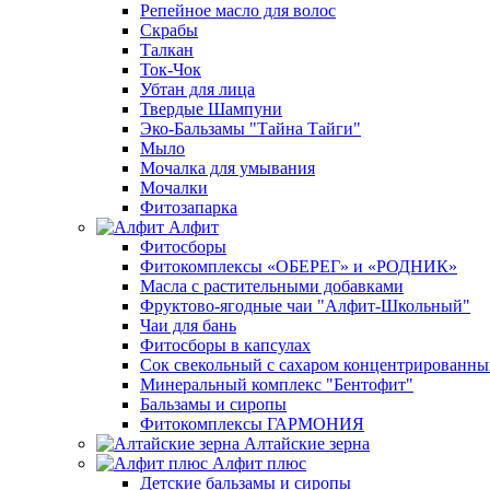
Репейное масло для волос
Скрабы
Талкан
Ток-Чок
Убтан для лица
Твердые Шампуни
Эко-Бальзамы "Тайна Тайги"
Мыло
Мочалка для умывания
Мочалки
Фитозапарка
Алфит
Фитосборы
Фитокомплексы «ОБЕРЕГ» и «РОДНИК»
Масла с растительными добавками
Фруктово-ягодные чаи "Алфит-Школьный"
Чаи для бань
Фитосборы в капсулах
Сок свекольный с сахаром концентрированн
Минеральный комплекс "Бентофит"
Бальзамы и сиропы
Фитокомплексы ГАРМОНИЯ
Алтайские зерна
Алфит плюс
Детские бальзамы и сиропы