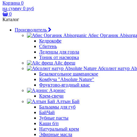
Корзина
0
на сумму
0 руб
0
Каталог
Производитель
Абис Органик Abisorga
Кедрокофе
Сбитень
Леденцы для горла
Тоник от насморка
Айс фреш
Абсолют натур Abs
Безалкогольное шампанское
Комбуча "Absolute Nature"
Фруктово-ягодный квас
Адонис
Крем-свечи
Алтын Бай
Бальзамы для губ
БайЧай
Зубные пасты
Каши б/п
Натуральный крем
Эфирные масла