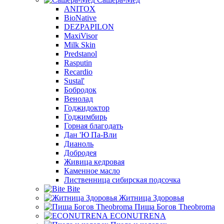
ANITOX
BioNative
DEZPAPILON
MaxiVisor
Milk Skin
Predstanol
Rasputin
Recardio
Sustal'
Бобродок
Венолад
Годжидоктор
Годжимбирь
Горная благодать
Дан 'Ю Па-Вли
Дианоль
Добродея
Живица кедровая
Каменное масло
Лиственница сибирская подсочка
Bite
Житница Здоровья
Пища Богов Theobroma
ECONUTRENA