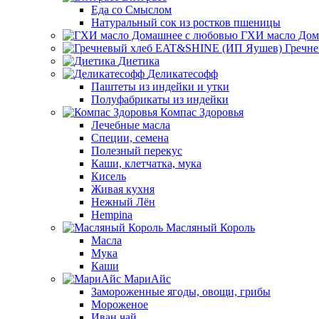
Еда со Смыслом
Натуральный сок из ростков пшеницы
ГХИ масло Дом
Гречн
Диетика
Деликатесофф
Паштеты из индейки и утки
Полуфабрикаты из индейки
Компас Здоровья
Лечебные масла
Специи, семена
Полезный перекус
Каши, клетчатка, мука
Кисель
Живая кухня
Нежный Лён
Hempina
Масляный Король
Масла
Мука
Каши
МариАйс
Замороженные ягоды, овощи, грибы
Мороженое
Иван чай