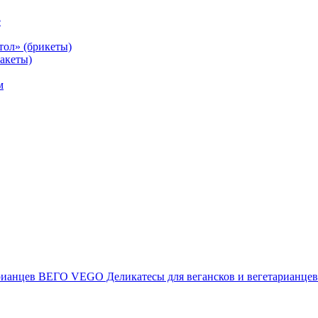
е
тол» (брикеты)
акеты)
м
ВЕГО VEGO Деликатесы для вегансков и вегетарианцев