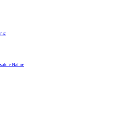
nic
olute Nature