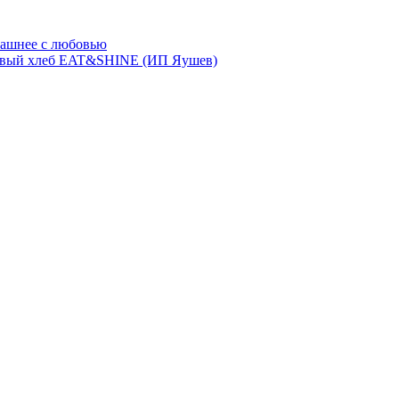
ашнее с любовью
евый хлеб EAT&SHINE (ИП Яушев)