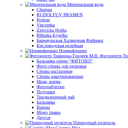
Минеральная вода
Chureau
RUDOLFUV PRAMEN
Prolom
Vincentka
Zajecicka Horka
Bilinska Kyselka
Барнаульская Халвичная Фабрика
Кисловодская целебная
Нормофлорин
Фитоцентр Тр
Бальзамы серии "ФИТОИЛ"
Фито сборы для здоровья
Сборы рассыпные
Сборы пакетированные
Мази, крема
Фитотаблетки
Подушки
Традиционный чай
Бальзамы
Ванны
Моно травы
Другое
Природный целитель
Сашера-Мед