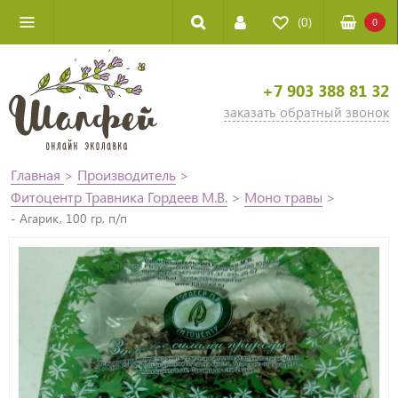
(0)
0
+7 903 388 81 32
заказать обратный звонок
Главная
>
Производитель
>
Фитоцентр Травника Гордеев М.В.
>
Моно травы
>
- Агарик, 100 гр, п/п