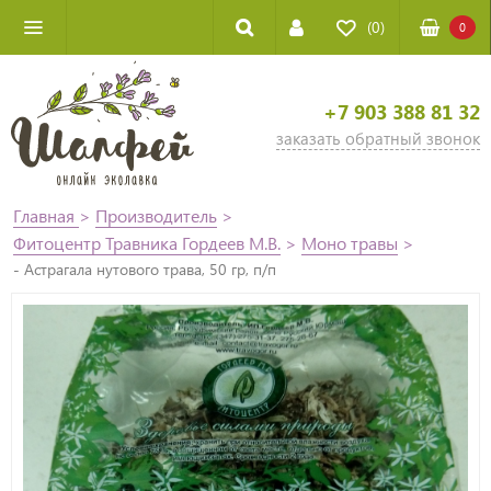
(0)
0
+7 903 388 81 32
заказать обратный звонок
Главная
>
Производитель
>
Фитоцентр Травника Гордеев М.В.
>
Моно травы
>
- Астрагала нутового трава, 50 гр, п/п