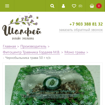
(0)
0
+7 903 388 81 32
заказать обратный звонок
Главная
>
Производитель
>
Фитоцентр Травника Гордеев М.В.
>
Моно травы
>
- Чернобыльника трава 50 г п/э