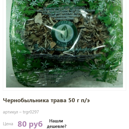
Чернобыльника трава 50 г п/э
артикул –
trgr0297
Нашли
80 руб
Цена
дешевле?