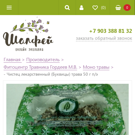
(0)
0
+7 903 388 81 32
заказать обратный звонок
Главная
>
Производитель
>
Фитоцентр Травника Гордеев М.В.
>
Моно травы
>
- Чистец лекарственный (Буквицы) трава 50 г п/э