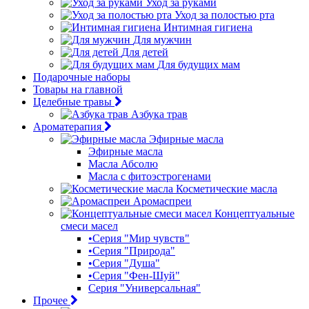
Уход за руками
Уход за полостью рта
Интимная гигиена
Для мужчин
Для детей
Для будущих мам
Подарочные наборы
Товары на главной
Целебные травы
Азбука трав
Ароматерапия
Эфирные масла
Эфирные масла
Масла Абсолю
Масла с фитоэстрогенами
Косметические масла
Аромаспреи
Концептуальные
смеси масел
•Серия "Мир чувств"
•Серия "Природа"
•Серия "Душа"
•Серия "Фен-Шуй"
Серия "Универсальная"
Прочее