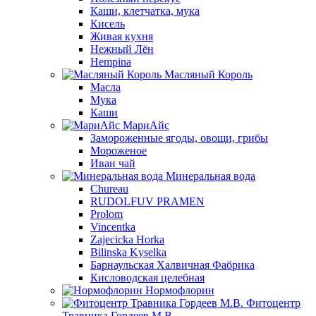
Каши, клетчатка, мука
Кисель
Живая кухня
Нежный Лён
Hempina
Масляный Король
Масла
Мука
Каши
МариАйс
Замороженные ягоды, овощи, грибы
Мороженое
Иван чай
Минеральная вода
Chureau
RUDOLFUV PRAMEN
Prolom
Vincentka
Zajecicka Horka
Bilinska Kyselka
Барнаульская Халвичная Фабрика
Кисловодская целебная
Нормофлорин
Фитоцентр
Травника Гордеев М.В.