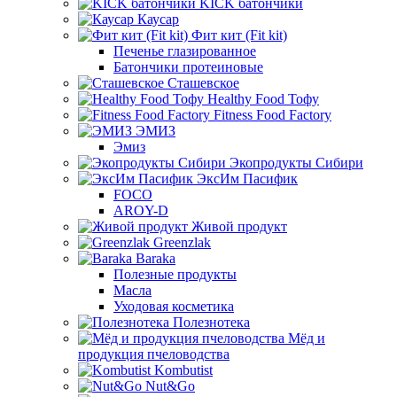
KICK батончики
Каусар
Фит кит (Fit kit)
Печенье глазированное
Батончики протеиновые
Сташевское
Healthy Food Тофу
Fitness Food Factory
ЭМИЗ
Эмиз
Экопродукты Сибири
ЭксИм Пасифик
FOCO
AROY-D
Живой продукт
Greenzlak
Baraka
Полезные продукты
Масла
Уходовая косметика
Полезнотека
Мёд и
продукция пчеловодства
Kombutist
Nut&Go