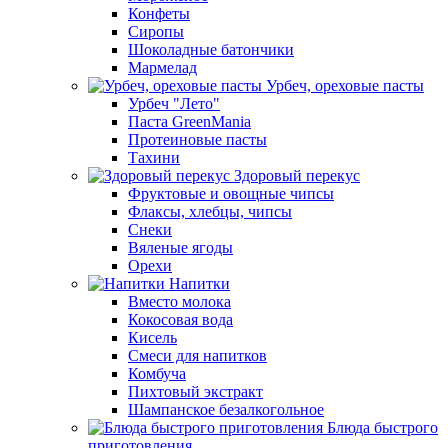
Конфеты
Сиропы
Шоколадные батончики
Мармелад
Урбеч, ореховые пасты
Урбеч "Лето"
Паста GreenMania
Протеиновые пасты
Тахини
Здоровый перекус
Фруктовые и овощные чипсы
Флаксы, хлебцы, чипсы
Снеки
Вяленые ягоды
Орехи
Напитки
Вместо молока
Кокосовая вода
Кисель
Смеси для напитков
Комбуча
Пихтовый экстракт
Шампанское безалкогольное
Блюда быстрого
приготовления