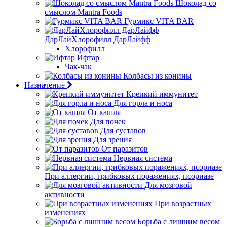
Шоколад со
смыслом Mantra Foods
Гурмикс VITA BAR
ДарЛайХлорофилл ДарЛайфф
Хлорофилл
Ифтар
Чак-чак
Колбасы из конины
Назначение
Крепкий иммунитет
Для горла и носа
От кашля
Для почек
Для суставов
Для зрения
От паразитов
Нервная система
При аллергии, грибковых поражениях, псориазе
Для мозговой
активности
При возрастных
изменениях
Борьба с лишним весом