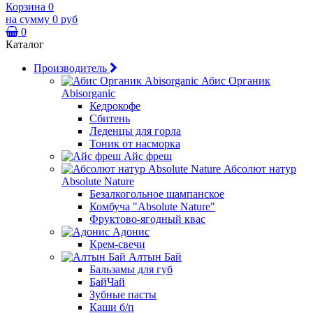
Корзина
0
на сумму
0 руб
0
Каталог
Производитель
Абис Органик
Abisorganic
Кедрокофе
Сбитень
Леденцы для горла
Тоник от насморка
Айс фреш
Абсолют натур
Absolute Nature
Безалкогольное шампанское
Комбуча "Absolute Nature"
Фруктово-ягодный квас
Адонис
Крем-свечи
Алтын Бай
Бальзамы для губ
БайЧай
Зубные пасты
Каши б/п