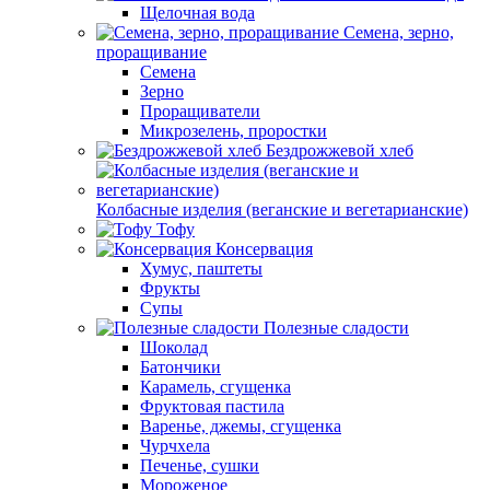
Щелочная вода
Семена, зерно,
проращивание
Семена
Зерно
Проращиватели
Микрозелень, проростки
Бездрожжевой хлеб
Колбасные изделия (веганские и вегетарианские)
Тофу
Консервация
Хумус, паштеты
Фрукты
Супы
Полезные сладости
Шоколад
Батончики
Карамель, сгущенка
Фруктовая пастила
Варенье, джемы, сгущенка
Чурчхела
Печенье, сушки
Мороженое