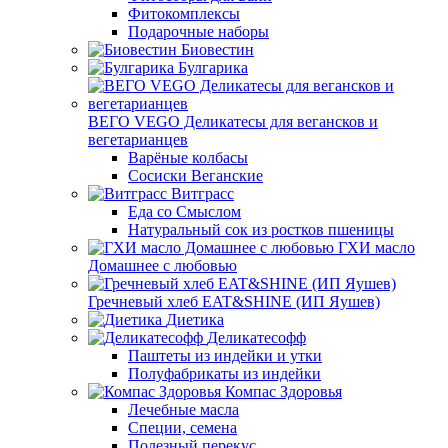
Фитокомплексы
Подарочные наборы
Биовестин
Булгарика
ВЕГО VEGO Деликатесы для вегансков и
вегетарианцев
Варёные колбасы
Сосиски Веганские
Витграсс
Еда со Смыслом
Натуральный сок из ростков пшеницы
ГХИ масло
Домашнее с любовью
Гречневый хлеб EAT&SHINE (ИП Яушев)
Диетика
Деликатесофф
Паштеты из индейки и утки
Полуфабрикаты из индейки
Компас Здоровья
Лечебные масла
Специи, семена
Полезный перекус