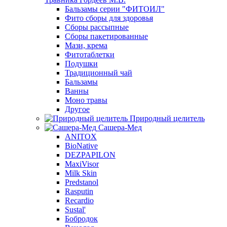
Бальзамы серии "ФИТОИЛ"
Фито сборы для здоровья
Сборы рассыпные
Сборы пакетированные
Мази, крема
Фитотаблетки
Подушки
Традиционный чай
Бальзамы
Ванны
Моно травы
Другое
Природный целитель
Сашера-Мед
ANITOX
BioNative
DEZPAPILON
MaxiVisor
Milk Skin
Predstanol
Rasputin
Recardio
Sustal'
Бобродок