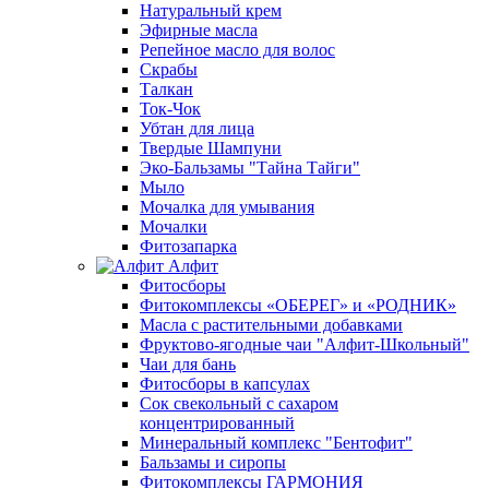
Натуральный крем
Эфирные масла
Репейное масло для волос
Скрабы
Талкан
Ток-Чок
Убтан для лица
Твердые Шампуни
Эко-Бальзамы "Тайна Тайги"
Мыло
Мочалка для умывания
Мочалки
Фитозапарка
Алфит
Фитосборы
Фитокомплексы «ОБЕРЕГ» и «РОДНИК»
Масла с растительными добавками
Фруктово-ягодные чаи "Алфит-Школьный"
Чаи для бань
Фитосборы в капсулах
Сок свекольный с сахаром
концентрированный
Минеральный комплекс "Бентофит"
Бальзамы и сиропы
Фитокомплексы ГАРМОНИЯ