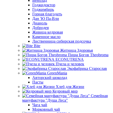
Венолад
Годжидоктор
Годжимбирь
Горная благодать
Дан 'Ю Па-Вли
Дианоль
Добродея
Живица кедровая
Каменное масло
Лиственница сибирская подсочка
Bite
Житница Здоровья
Пища Богов Theobroma
ECONUTRENA
Пчела и человек
Экофабрика Старослав
GreenMania
Авторский шоколад
Пасты
Хлеб для Жизни
Кедровый мир
Семейная
мануфактура "Душа Леса"
Чага чай
Морковный чай