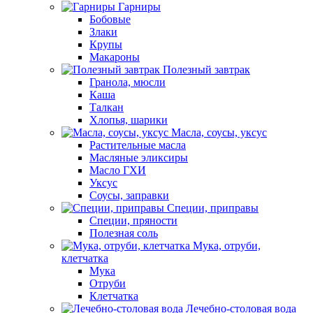
Гарниры
Бобовые
Злаки
Крупы
Макароны
Полезный завтрак
Гранола, мюсли
Каша
Талкан
Хлопья, шарики
Масла, соусы, уксус
Растительные масла
Масляные эликсиры
Масло ГХИ
Уксус
Соусы, заправки
Специи, приправы
Специи, пряности
Полезная соль
Мука, отруби,
клетчатка
Мука
Отруби
Клетчатка
Лечебно-столовая вода