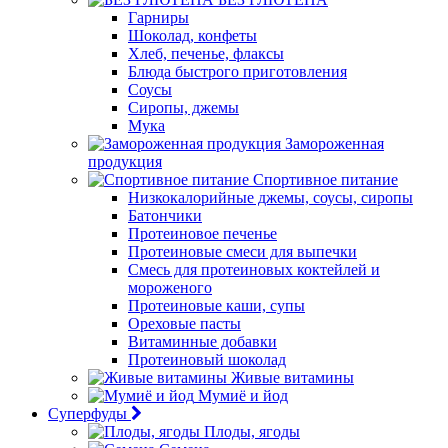
Гарниры
Шоколад, конфеты
Хлеб, печенье, флаксы
Блюда быстрого приготовления
Соусы
Сиропы, джемы
Мука
Замороженная
продукция
Спортивное питание
Низкокалорийные джемы, соусы, сиропы
Батончики
Протеиновое печенье
Протеиновые смеси для выпечки
Смесь для протеиновых коктейлей и
мороженого
Протеиновые каши, супы
Ореховые пасты
Витаминные добавки
Протеиновый шоколад
Живые витамины
Мумиё и йод
Суперфуды
Плоды, ягоды