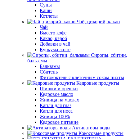
Супы
Каши
Котлеты
Чай, цикорий, какао
Чай
Вместо кофе
Какао, кэроб
Добавки в чай
Куркума латте
Сиропы, сбитни,
бальзамы
Бальзамы
Сбитень
Фитококтель с клеточным соком пихты
Кедровые продукты
Шишки и орешки
Кедровое масло
Живица на маслах
Капли для глаз
Капли для носа
Живица 100%
Кедровое питание
Активаторы воды
Кокосовые продукты
БЕЗ ГЛЮТЕНА