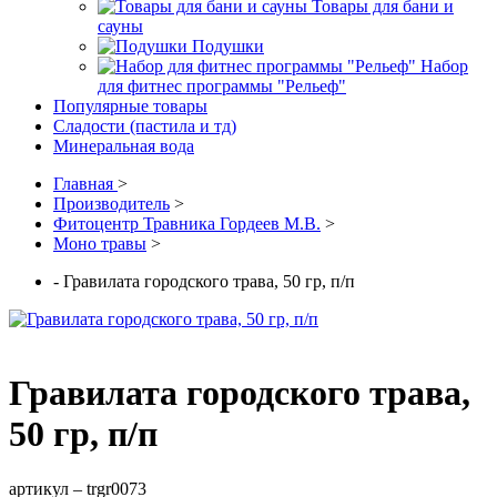
Товары для бани и
сауны
Подушки
Набор
для фитнес программы "Рельеф"
Популярные товары
Сладости (пастила и тд)
Минеральная вода
Главная
>
Производитель
>
Фитоцентр Травника Гордеев М.В.
>
Моно травы
>
- Гравилата городского трава, 50 гр, п/п
Гравилата городского трава,
50 гр, п/п
артикул –
trgr0073