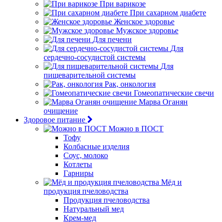
При варикозе
При сахарном диабете
Женское здоровье
Мужское здоровье
Для печени
Для
сердечно-сосудистой системы
Для
пищеварительной системы
Рак, онкология
Гомеопатические свечи
Марва Оганян
очищение
Здоровое питание
Можно в ПОСТ
Тофу
Колбасные изделия
Соус, молоко
Котлеты
Гарниры
Мёд и
продукция пчеловодства
Продукция пчеловодства
Натуральный мед
Крем-мед