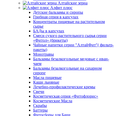
Алтайские зерна
Алфит плюс
Детские бальзамы и сиропы
Грибная серия в капсулах
Концентраты пищевые на растительном
сырье
БАДы в капсулах
Смеси сухого растительного сырья серии
«Фитол» (брикеты)
Чайные напитки серии "АлтайФит"( фильтр-
пакеты)
Монотравы
Бальзамы безалкогольные медовые с иван-
чаем
Бальзамы безалкогольные на сахарном
сиропе
Масла пищевые
Каши льняные
Лечебно-профилактические кремы
Свечи
Косметическая серия «Фитофлорис»
Косметические Масла
Скрабы
Баттеры
Фитосборы для Бани