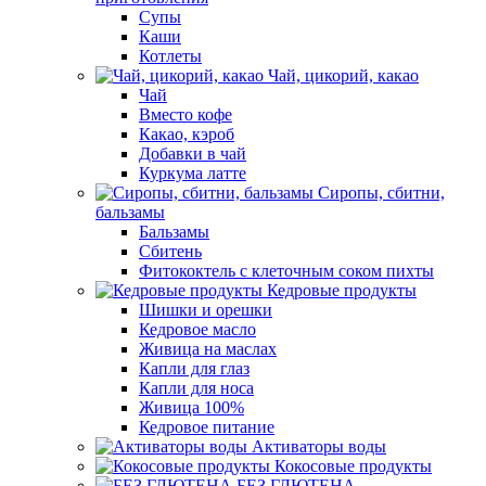
Супы
Каши
Котлеты
Чай, цикорий, какао
Чай
Вместо кофе
Какао, кэроб
Добавки в чай
Куркума латте
Сиропы, сбитни,
бальзамы
Бальзамы
Сбитень
Фитококтель с клеточным соком пихты
Кедровые продукты
Шишки и орешки
Кедровое масло
Живица на маслах
Капли для глаз
Капли для носа
Живица 100%
Кедровое питание
Активаторы воды
Кокосовые продукты
БЕЗ ГЛЮТЕНА