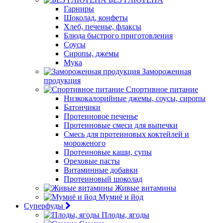
Гарниры
Шоколад, конфеты
Хлеб, печенье, флаксы
Блюда быстрого приготовления
Соусы
Сиропы, джемы
Мука
Замороженная
продукция
Спортивное питание
Низкокалорийные джемы, соусы, сиропы
Батончики
Протеиновое печенье
Протеиновые смеси для выпечки
Смесь для протеиновых коктейлей и
мороженого
Протеиновые каши, супы
Ореховые пасты
Витаминные добавки
Протеиновый шоколад
Живые витамины
Мумиё и йод
Суперфуды
Плоды, ягоды