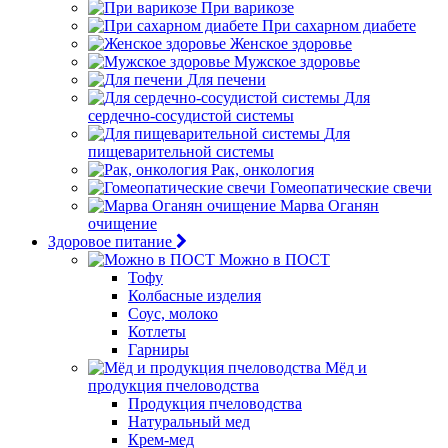
При варикозе
При сахарном диабете
Женское здоровье
Мужское здоровье
Для печени
Для
сердечно-сосудистой системы
Для
пищеварительной системы
Рак, онкология
Гомеопатические свечи
Марва Оганян
очищение
Здоровое питание
Можно в ПОСТ
Тофу
Колбасные изделия
Соус, молоко
Котлеты
Гарниры
Мёд и
продукция пчеловодства
Продукция пчеловодства
Натуральный мед
Крем-мед