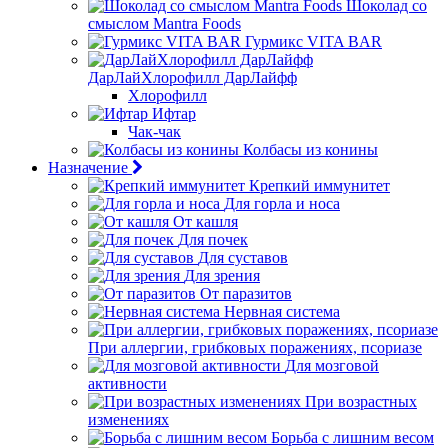
Шоколад со
смыслом Mantra Foods
Гурмикс VITA BAR
ДарЛайХлорофилл ДарЛайфф
Хлорофилл
Ифтар
Чак-чак
Колбасы из конины
Назначение
Крепкий иммунитет
Для горла и носа
От кашля
Для почек
Для суставов
Для зрения
От паразитов
Нервная система
При аллергии, грибковых поражениях, псориазе
Для мозговой
активности
При возрастных
изменениях
Борьба с лишним весом