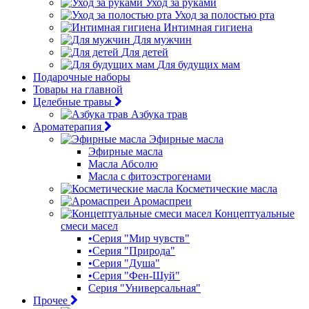
Уход за руками
Уход за полостью рта
Интимная гигиена
Для мужчин
Для детей
Для будущих мам
Подарочные наборы
Товары на главной
Целебные травы
Азбука трав
Ароматерапия
Эфирные масла
Эфирные масла
Масла Абсолю
Масла с фитоэстрогенами
Косметические масла
Аромаспреи
Концептуальные
смеси масел
•Серия "Мир чувств"
•Серия "Природа"
•Серия "Душа"
•Серия "Фен-Шуй"
Серия "Универсальная"
Прочее