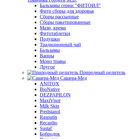
Бальзамы серии "ФИТОИЛ"
Фито сборы для здоровья
Сборы рассыпные
Сборы пакетированные
Мази, крема
Фитотаблетки
Подушки
Традиционный чай
Бальзамы
Ванны
Моно травы
Другое
Природный целитель
Сашера-Мед
ANITOX
BioNative
DEZPAPILON
MaxiVisor
Milk Skin
Predstanol
Rasputin
Recardio
Sustal'
Бобродок