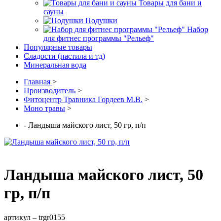
Товары для бани и
сауны
Подушки
Набор
для фитнес программы "Рельеф"
Популярные товары
Сладости (пастила и тд)
Минеральная вода
Главная
>
Производитель
>
Фитоцентр Травника Гордеев М.В.
>
Моно травы
>
- Ландыша майского лист, 50 гр, п/п
Ландыша майского лист, 50
гр, п/п
артикул –
trgr0155