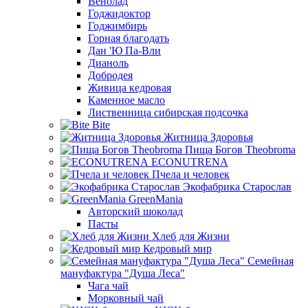
Венолад
Годжидоктор
Годжимбирь
Горная благодать
Дан 'Ю Па-Вли
Дианоль
Добродея
Живица кедровая
Каменное масло
Лиственница сибирская подсочка
Bite
Житница Здоровья
Пища Богов Theobroma
ECONUTRENA
Пчела и человек
Экофабрика Старослав
GreenMania
Авторский шоколад
Пасты
Хлеб для Жизни
Кедровый мир
Семейная
мануфактура "Душа Леса"
Чага чай
Морковный чай