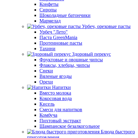
Конфеты
Сиропы
Шоколадные батончики
Мармелад
Урбеч, ореховые пасты
Урбеч "Лето"
Паста GreenMania
Протеиновые пасты
Тахини
Здоровый перекус
Фруктовые и овощные чипсы
Флаксы, хлебцы, чипсы
Снеки
Вяленые ягоды
Орехи
Напитки
Вместо молока
Кокосовая вода
Кисель
Смеси для напитков
Комбуча
Пихтовый экстракт
Шампанское безалкогольное
Блюда быстрого
приготовления