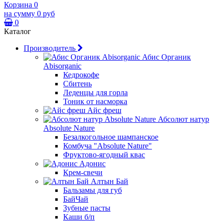
Корзина
0
на сумму
0 руб
0
Каталог
Производитель
Абис Органик
Abisorganic
Кедрокофе
Сбитень
Леденцы для горла
Тоник от насморка
Айс фреш
Абсолют натур
Absolute Nature
Безалкогольное шампанское
Комбуча "Absolute Nature"
Фруктово-ягодный квас
Адонис
Крем-свечи
Алтын Бай
Бальзамы для губ
БайЧай
Зубные пасты
Каши б/п