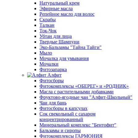
Натуральный крем
Эфирные масла
Репейное масло для волос
Скрабы
Талкан
Ток-Чок
Убтан для лица
Твердые Шампуни
Эко-Бальзамы "Тайна Тайги"
Мыло
Мочалка для умывания
Мочалки
Фитозапарка
Алфит
Фитосборы
Фитокомплексы «ОБЕРЕГ» и «РОДНИК»
Масла с растительными добавками
Фруктово-ягодные чаи "Алфит-Школьный"
Чаи для бань
Фитосборы в капсулах
Сок свекольный с сахаром
концентрированный
Минеральный комплекс "Бентофит"
Бальзамы и сиропы
Фитокомплексы ГАРМОНИЯ