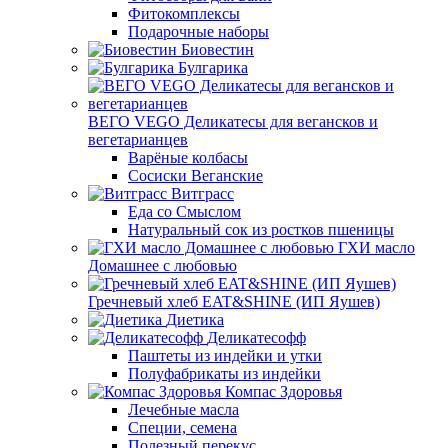
Фитокомплексы
Подарочные наборы
Биовестин
Булгарика
ВЕГО VEGO Деликатесы для вегансков и
вегетарианцев
Варёные колбасы
Сосиски Веганские
Витграсс
Еда со Смыслом
Натуральный сок из ростков пшеницы
ГХИ масло
Домашнее с любовью
Гречневый хлеб EAT&SHINE (ИП Яушев)
Диетика
Деликатесофф
Паштеты из индейки и утки
Полуфабрикаты из индейки
Компас Здоровья
Лечебные масла
Специи, семена
Полезный перекус