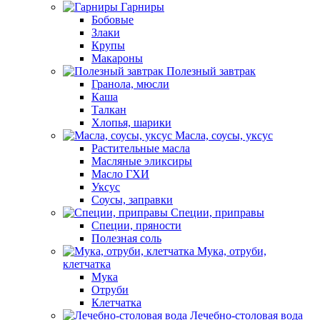
Гарниры
Бобовые
Злаки
Крупы
Макароны
Полезный завтрак
Гранола, мюсли
Каша
Талкан
Хлопья, шарики
Масла, соусы, уксус
Растительные масла
Масляные эликсиры
Масло ГХИ
Уксус
Соусы, заправки
Специи, приправы
Специи, пряности
Полезная соль
Мука, отруби,
клетчатка
Мука
Отруби
Клетчатка
Лечебно-столовая вода