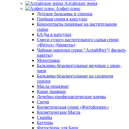
Алтайские зерна
Алфит плюс
Детские бальзамы и сиропы
Грибная серия в капсулах
Концентраты пищевые на растительном
сырье
БАДы в капсулах
Смеси сухого растительного сырья серии
«Фитол» (брикеты)
Чайные напитки серии "АлтайФит"( фильтр-
пакеты)
Монотравы
Бальзамы безалкогольные медовые с иван-
чаем
Бальзамы безалкогольные на сахарном
сиропе
Масла пищевые
Каши льняные
Лечебно-профилактические кремы
Свечи
Косметическая серия «Фитофлорис»
Косметические Масла
Скрабы
Баттеры
Фитосборы для Бани