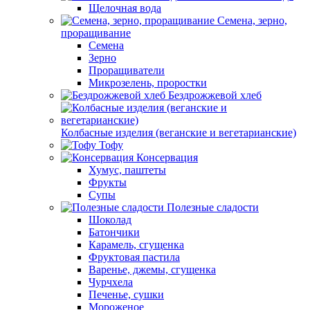
Щелочная вода
Семена, зерно,
проращивание
Семена
Зерно
Проращиватели
Микрозелень, проростки
Бездрожжевой хлеб
Колбасные изделия (веганские и вегетарианские)
Тофу
Консервация
Хумус, паштеты
Фрукты
Супы
Полезные сладости
Шоколад
Батончики
Карамель, сгущенка
Фруктовая пастила
Варенье, джемы, сгущенка
Чурчхела
Печенье, сушки
Мороженое