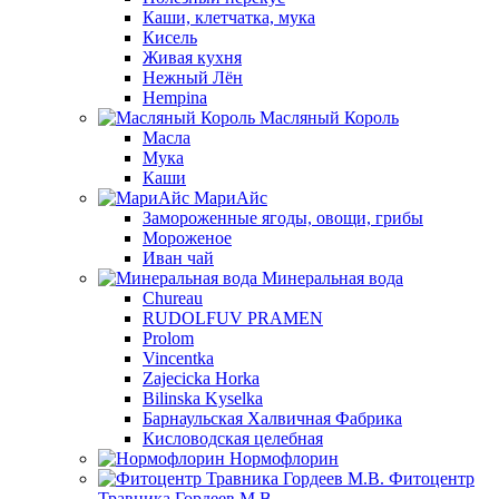
Каши, клетчатка, мука
Кисель
Живая кухня
Нежный Лён
Hempina
Масляный Король
Масла
Мука
Каши
МариАйс
Замороженные ягоды, овощи, грибы
Мороженое
Иван чай
Минеральная вода
Chureau
RUDOLFUV PRAMEN
Prolom
Vincentka
Zajecicka Horka
Bilinska Kyselka
Барнаульская Халвичная Фабрика
Кисловодская целебная
Нормофлорин
Фитоцентр
Травника Гордеев М.В.