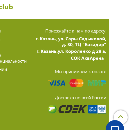
club
ы
Приезжайте к нам по адресу:
г. Казань, ул. Сары Садыковой,
а
д. 30, ТЦ "Бахадир"
г. Казань,ул. Короленко д 28 а,
а
СОК АквАрена
нциальности
нии
Мы принимаем к оплате
Доставка по всей России