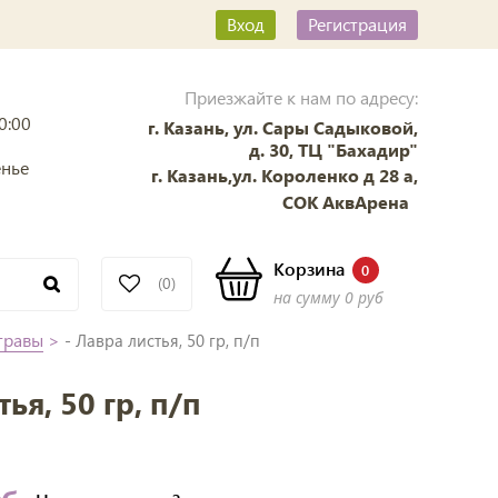
Вход
Регистрация
Приезжайте к нам по адресу:
0:00
г. Казань, ул. Сары Садыковой,
д. 30, ТЦ "Бахадир"
енье
г. Казань,ул. Короленко д 28 а,
СОК АквАрена
Корзина
0
(0)
на сумму
0 руб
травы
>
- Лавра листья, 50 гр, п/п
ья, 50 гр, п/п