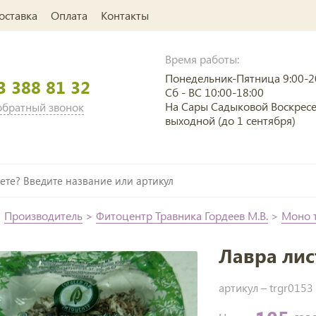
оставка
Оплата
Контакты
Время работы:
Понедельник-Пятница 9:00-2
3 388 81 32
Сб - ВС 10:00-18:00
На Сары Садыковой Воскрес
 обратный звонок
выходной (до 1 сентября)
>
Производитель
>
Фитоцентр Травника Гордеев М.В.
>
Моно 
Лавра лист
артикул –
trgr0153