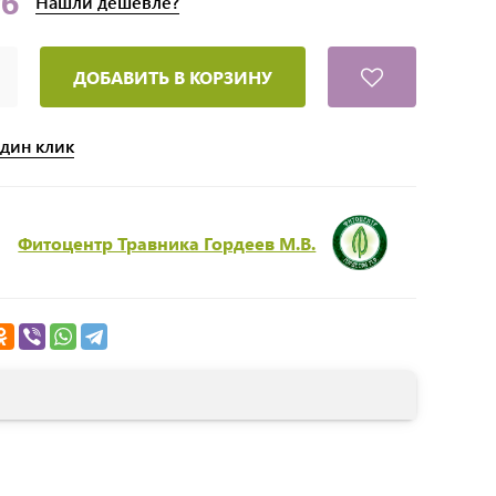
уб
Нашли
дешевле?
ДОБАВИТЬ В КОРЗИНУ
один клик
Фитоцентр Травника Гордеев М.В.