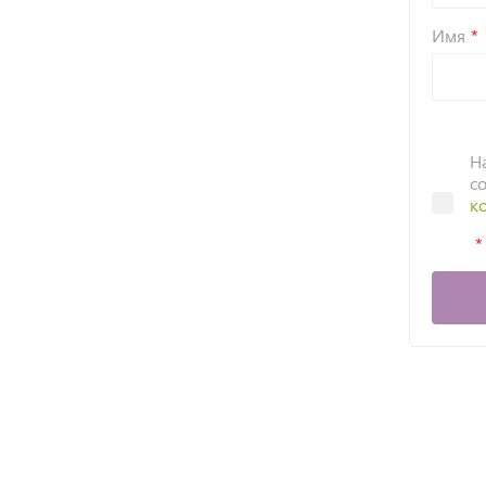
Имя
Н
с
к