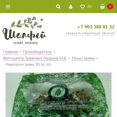
(0)
0
+7 903 388 81 32
заказать обратный звонок
Главная
>
Производитель
>
Фитоцентр Травника Гордеев М.В.
>
Моно травы
>
- Недотроги трава, 50 гр, п/п