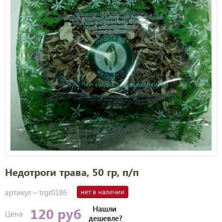
Недотроги трава, 50 гр, п/п
артикул –
trgr0186
нет в наличии
Нашли
120 руб
Цена
дешевле?