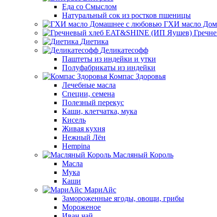
Еда со Смыслом
Натуральный сок из ростков пшеницы
ГХИ масло Дом
Гречн
Диетика
Деликатесофф
Паштеты из индейки и утки
Полуфабрикаты из индейки
Компас Здоровья
Лечебные масла
Специи, семена
Полезный перекус
Каши, клетчатка, мука
Кисель
Живая кухня
Нежный Лён
Hempina
Масляный Король
Масла
Мука
Каши
МариАйс
Замороженные ягоды, овощи, грибы
Мороженое
Иван чай