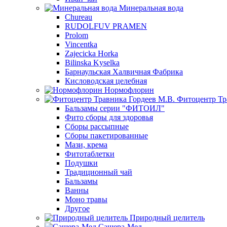
Минеральная вода
Chureau
RUDOLFUV PRAMEN
Prolom
Vincentka
Zajecicka Horka
Bilinska Kyselka
Барнаульская Халвичная Фабрика
Кисловодская целебная
Нормофлорин
Фитоцентр Тр
Бальзамы серии "ФИТОИЛ"
Фито сборы для здоровья
Сборы рассыпные
Сборы пакетированные
Мази, крема
Фитотаблетки
Подушки
Традиционный чай
Бальзамы
Ванны
Моно травы
Другое
Природный целитель
Сашера-Мед