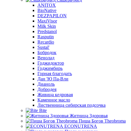
ANITOX
BioNative
DEZPAPILON
MaxiVisor
Milk Skin
Predstanol
Rasputin
Recardio
Sustal'
Бобродок
Венолад
Годжидоктор
Годжимбирь
Горная благодать
Дан 'Ю Па-Вли
Дианоль
Добродея
Живица кедровая
Каменное масло
Лиственница сибирская подсочка
Bite
Житница Здоровья
Пища Богов Theobroma
ECONUTRENA