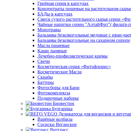
Грибная серия в капсулах
Концентраты пищевые на растительном сырь
БАДы в капсулах
Смеси сухого растительного сырья серии «Фи
Чайные напитки серии "АлтайФит"( фильтр-п
Монотравы
Бальзамы безалкогольные медовые с иван-чае
Бальзамы безалкогольные на сахарном сиропе
Масла пищевые
Каши льняные
Лечебно-профилактические кремы
Свечи
Косметическая серия «Фитофлорис»
Косметические Масла
Скрабы
Баттеры
Фитосборы для Бани
Фитокомплексы
Подарочные наборы
Биовестин
Булгарика
Варёные колбасы
Сосиски Веганские
Витграсс