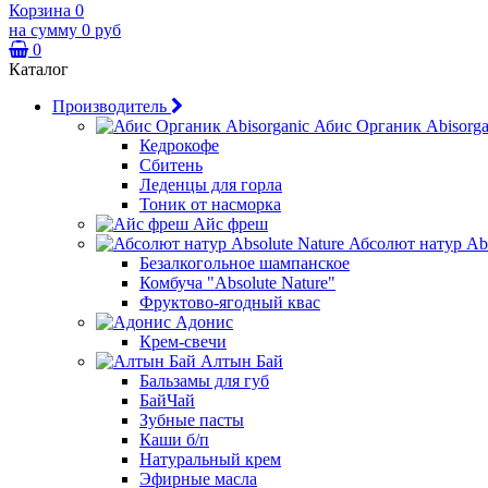
Корзина
0
на сумму
0 руб
0
Каталог
Производитель
Абис Органик Abisorga
Кедрокофе
Сбитень
Леденцы для горла
Тоник от насморка
Айс фреш
Абсолют натур Abs
Безалкогольное шампанское
Комбуча "Absolute Nature"
Фруктово-ягодный квас
Адонис
Крем-свечи
Алтын Бай
Бальзамы для губ
БайЧай
Зубные пасты
Каши б/п
Натуральный крем
Эфирные масла