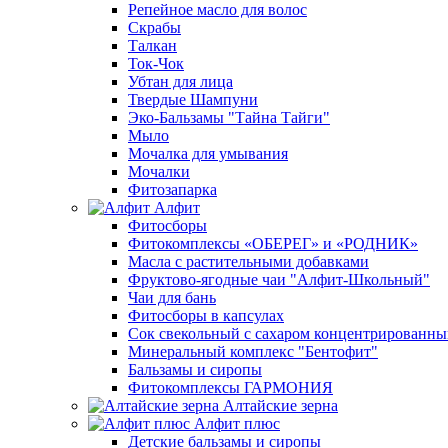
Репейное масло для волос
Скрабы
Талкан
Ток-Чок
Убтан для лица
Твердые Шампуни
Эко-Бальзамы "Тайна Тайги"
Мыло
Мочалка для умывания
Мочалки
Фитозапарка
Алфит
Фитосборы
Фитокомплексы «ОБЕРЕГ» и «РОДНИК»
Масла с растительными добавками
Фруктово-ягодные чаи "Алфит-Школьный"
Чаи для бань
Фитосборы в капсулах
Сок свекольный с сахаром концентрированн
Минеральный комплекс "Бентофит"
Бальзамы и сиропы
Фитокомплексы ГАРМОНИЯ
Алтайские зерна
Алфит плюс
Детские бальзамы и сиропы