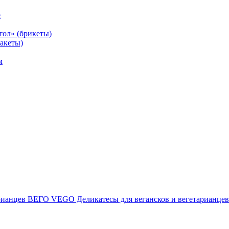
е
тол» (брикеты)
акеты)
м
ВЕГО VEGO Деликатесы для вегансков и вегетарианцев