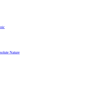
nic
olute Nature