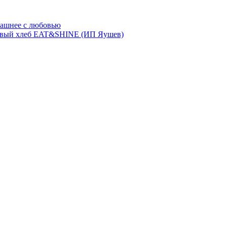
ашнее с любовью
евый хлеб EAT&SHINE (ИП Яушев)