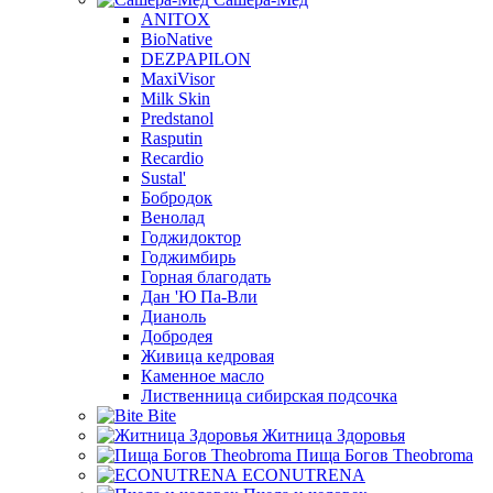
ANITOX
BioNative
DEZPAPILON
MaxiVisor
Milk Skin
Predstanol
Rasputin
Recardio
Sustal'
Бобродок
Венолад
Годжидоктор
Годжимбирь
Горная благодать
Дан 'Ю Па-Вли
Дианоль
Добродея
Живица кедровая
Каменное масло
Лиственница сибирская подсочка
Bite
Житница Здоровья
Пища Богов Theobroma
ECONUTRENA