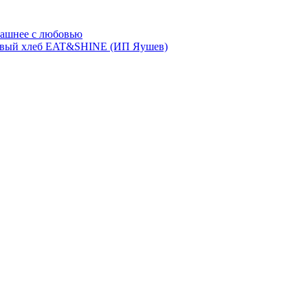
ашнее с любовью
евый хлеб EAT&SHINE (ИП Яушев)