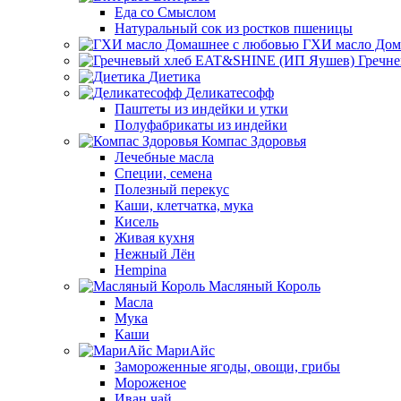
Еда со Смыслом
Натуральный сок из ростков пшеницы
ГХИ масло Дом
Гречн
Диетика
Деликатесофф
Паштеты из индейки и утки
Полуфабрикаты из индейки
Компас Здоровья
Лечебные масла
Специи, семена
Полезный перекус
Каши, клетчатка, мука
Кисель
Живая кухня
Нежный Лён
Hempina
Масляный Король
Масла
Мука
Каши
МариАйс
Замороженные ягоды, овощи, грибы
Мороженое
Иван чай