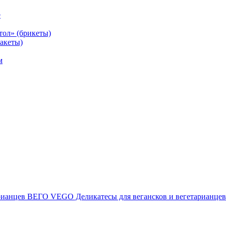
е
тол» (брикеты)
акеты)
м
ВЕГО VEGO Деликатесы для вегансков и вегетарианцев