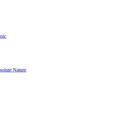
nic
olute Nature