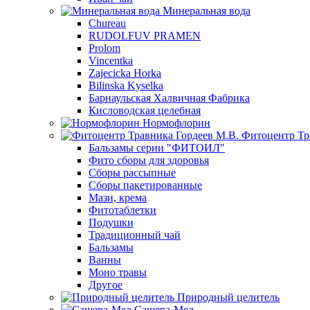
Минеральная вода
Chureau
RUDOLFUV PRAMEN
Prolom
Vincentka
Zajecicka Horka
Bilinska Kyselka
Барнаульская Халвичная Фабрика
Кисловодская целебная
Нормофлорин
Фитоцентр Тр
Бальзамы серии "ФИТОИЛ"
Фито сборы для здоровья
Сборы рассыпные
Сборы пакетированные
Мази, крема
Фитотаблетки
Подушки
Традиционный чай
Бальзамы
Ванны
Моно травы
Другое
Природный целитель
Сашера-Мед