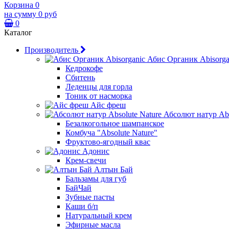
Корзина
0
на сумму
0 руб
0
Каталог
Производитель
Абис Органик Abisorga
Кедрокофе
Сбитень
Леденцы для горла
Тоник от насморка
Айс фреш
Абсолют натур Abs
Безалкогольное шампанское
Комбуча "Absolute Nature"
Фруктово-ягодный квас
Адонис
Крем-свечи
Алтын Бай
Бальзамы для губ
БайЧай
Зубные пасты
Каши б/п
Натуральный крем
Эфирные масла