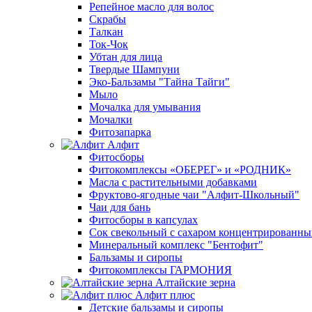
Репейное масло для волос
Скрабы
Талкан
Ток-Чок
Убтан для лица
Твердые Шампуни
Эко-Бальзамы "Тайна Тайги"
Мыло
Мочалка для умывания
Мочалки
Фитозапарка
Алфит
Фитосборы
Фитокомплексы «ОБЕРЕГ» и «РОДНИК»
Масла с растительными добавками
Фруктово-ягодные чаи "Алфит-Школьный"
Чаи для бань
Фитосборы в капсулах
Сок свекольный с сахаром концентрированн
Минеральный комплекс "Бентофит"
Бальзамы и сиропы
Фитокомплексы ГАРМОНИЯ
Алтайские зерна
Алфит плюс
Детские бальзамы и сиропы