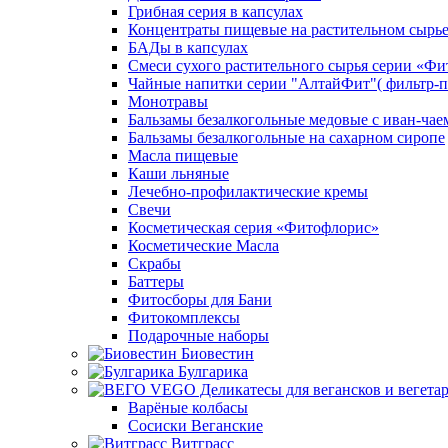
Грибная серия в капсулах
Концентраты пищевые на растительном сырь
БАДы в капсулах
Смеси сухого растительного сырья серии «Фи
Чайные напитки серии "АлтайФит"( фильтр-п
Монотравы
Бальзамы безалкогольные медовые с иван-чае
Бальзамы безалкогольные на сахарном сиропе
Масла пищевые
Каши льняные
Лечебно-профилактические кремы
Свечи
Косметическая серия «Фитофлорис»
Косметические Масла
Скрабы
Баттеры
Фитосборы для Бани
Фитокомплексы
Подарочные наборы
Биовестин
Булгарика
Варёные колбасы
Сосиски Веганские
Витграсс