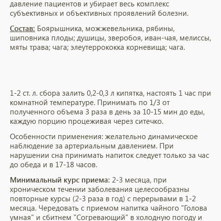
давление пациентов и убирает весь комплекс
субъективных и объективных проявлений болезни.
Состав:
Боярышника, можжевельника, рябины,
шиповника плоды; душицы, зверобоя, иван-чая, мелиссы,
мяты трава; чага; элеутеррококка корневища; чага.
1-2 ст. л. сбора залить 0,2-0,3 л кипятка, настоять 1 час при
комнатной температуре. Принимать по 1/3 от
полученного объема 3 раза в день за 10-15 мин до еды,
каждую порцию процеживая через ситечко.
Особенности применения: желательно динамическое
наблюдение за артериальным давлением. При
нарушении сна принимать напиток следует только за час
до обеда и в 17-18 часов.
Минимальный курс приема:
2-3 месяца, при
хроническом течении заболевания целесообразны
повторные курсы (2-3 раза в год) с перерывами в 1-2
месяца. Чередовать с приемом напитка чайного "Голова
умная" и сбитнем "Согревающий" в холодную погоду и