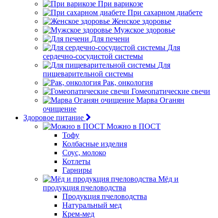
При варикозе
При сахарном диабете
Женское здоровье
Мужское здоровье
Для печени
Для
сердечно-сосудистой системы
Для
пищеварительной системы
Рак, онкология
Гомеопатические свечи
Марва Оганян
очищение
Здоровое питание
Можно в ПОСТ
Тофу
Колбасные изделия
Соус, молоко
Котлеты
Гарниры
Мёд и
продукция пчеловодства
Продукция пчеловодства
Натуральный мед
Крем-мед