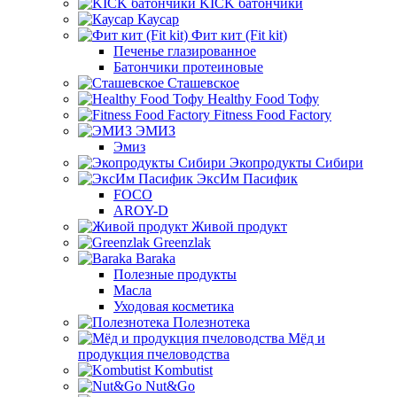
KICK батончики
Каусар
Фит кит (Fit kit)
Печенье глазированное
Батончики протеиновые
Сташевское
Healthy Food Тофу
Fitness Food Factory
ЭМИЗ
Эмиз
Экопродукты Сибири
ЭксИм Пасифик
FOCO
AROY-D
Живой продукт
Greenzlak
Baraka
Полезные продукты
Масла
Уходовая косметика
Полезнотека
Мёд и
продукция пчеловодства
Kombutist
Nut&Go