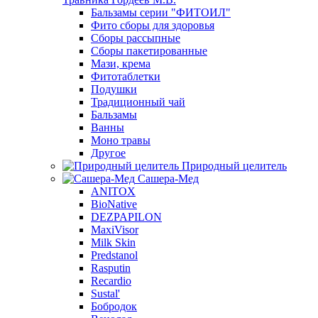
Бальзамы серии "ФИТОИЛ"
Фито сборы для здоровья
Сборы рассыпные
Сборы пакетированные
Мази, крема
Фитотаблетки
Подушки
Традиционный чай
Бальзамы
Ванны
Моно травы
Другое
Природный целитель
Сашера-Мед
ANITOX
BioNative
DEZPAPILON
MaxiVisor
Milk Skin
Predstanol
Rasputin
Recardio
Sustal'
Бобродок