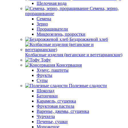
Щелочная вода
Семена, зерно,
проращивание
Семена
Зерно
Проращиватели
Микрозелень, проростки
Бездрожжевой хлеб
Колбасные изделия (веганские и вегетарианские)
Тофу
Консервация
Хумус, паштеты
Фрукты
Супы
Полезные сладости
Шоколад
Батончики
Карамель, сгущенка
Фруктовая пастила
Варенье, джемы, сгущенка
Чурчхела
Печенье, сушки
Мороженое