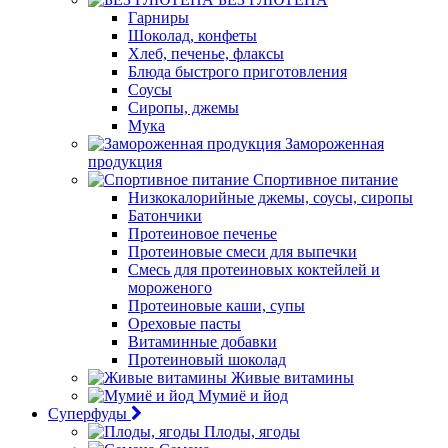
Гарниры
Шоколад, конфеты
Хлеб, печенье, флаксы
Блюда быстрого приготовления
Соусы
Сиропы, джемы
Мука
Замороженная
продукция
Спортивное питание
Низкокалорийные джемы, соусы, сиропы
Батончики
Протеиновое печенье
Протеиновые смеси для выпечки
Смесь для протеиновых коктейлей и
мороженого
Протеиновые каши, супы
Ореховые пасты
Витаминные добавки
Протеиновый шоколад
Живые витамины
Мумиё и йод
Суперфуды
Плоды, ягоды