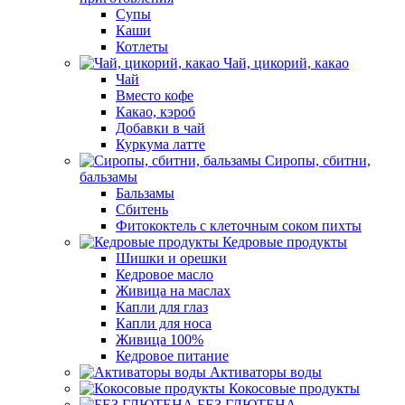
Супы
Каши
Котлеты
Чай, цикорий, какао
Чай
Вместо кофе
Какао, кэроб
Добавки в чай
Куркума латте
Сиропы, сбитни,
бальзамы
Бальзамы
Сбитень
Фитококтель с клеточным соком пихты
Кедровые продукты
Шишки и орешки
Кедровое масло
Живица на маслах
Капли для глаз
Капли для носа
Живица 100%
Кедровое питание
Активаторы воды
Кокосовые продукты
БЕЗ ГЛЮТЕНА