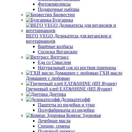
Фитокомплексы
Подарочные наборы
Биовестин
Булгарика
ВЕГО VEGO Деликатесы для вегансков и
вегетарианцев
Варёные колбасы
Сосиски Веганские
Витграсс
Еда со Смыслом
Натуральный сок из ростков пшеницы
ГХИ масло
Домашнее с любовью
Гречневый хлеб EAT&SHINE (ИП Яушев)
Диетика
Деликатесофф
Паштеты из индейки и утки
Полуфабрикаты из индейки
Компас Здоровья
Лечебные масла
Специи, семена
Полезный перекус