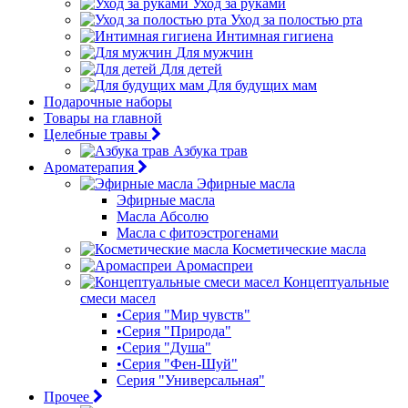
Уход за руками
Уход за полостью рта
Интимная гигиена
Для мужчин
Для детей
Для будущих мам
Подарочные наборы
Товары на главной
Целебные травы
Азбука трав
Ароматерапия
Эфирные масла
Эфирные масла
Масла Абсолю
Масла с фитоэстрогенами
Косметические масла
Аромаспреи
Концептуальные
смеси масел
•Серия "Мир чувств"
•Серия "Природа"
•Серия "Душа"
•Серия "Фен-Шуй"
Серия "Универсальная"
Прочее