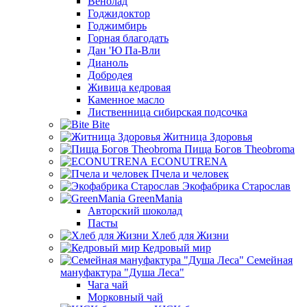
Венолад
Годжидоктор
Годжимбирь
Горная благодать
Дан 'Ю Па-Вли
Дианоль
Добродея
Живица кедровая
Каменное масло
Лиственница сибирская подсочка
Bite
Житница Здоровья
Пища Богов Theobroma
ECONUTRENA
Пчела и человек
Экофабрика Старослав
GreenMania
Авторский шоколад
Пасты
Хлеб для Жизни
Кедровый мир
Семейная
мануфактура "Душа Леса"
Чага чай
Морковный чай