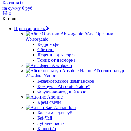
Корзина
0
на сумму
0 руб
0
Каталог
Производитель
Абис Органик
Abisorganic
Кедрокофе
Сбитень
Леденцы для горла
Тоник от насморка
Айс фреш
Абсолют натур
Absolute Nature
Безалкогольное шампанское
Комбуча "Absolute Nature"
Фруктово-ягодный квас
Адонис
Крем-свечи
Алтын Бай
Бальзамы для губ
БайЧай
Зубные пасты
Каши б/п