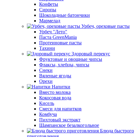
Конфеты
Сиропы
Шоколадные батончики
Мармелад
Урбеч, ореховые пасты
Урбеч "Лето"
Паста GreenMania
Протеиновые пасты
Тахини
Здоровый перекус
Фруктовые и овощные чипсы
Флаксы, хлебцы, чипсы
Снеки
Вяленые ягоды
Орехи
Напитки
Вместо молока
Кокосовая вода
Кисель
Смеси для напитков
Комбуча
Пихтовый экстракт
Шампанское безалкогольное
Блюда быстрого
приготовления