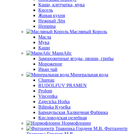
Каши, клетчатка, мука
Кисель
Живая кухня
Нежный Лён
Hempina
Масляный Король
Масла
Мука
Каши
МариАйс
Замороженные ягоды, овощи, грибы
Мороженое
Иван чай
Минеральная вода
Chureau
RUDOLFUV PRAMEN
Prolom
Vincentka
Zajecicka Horka
Bilinska Kyselka
Барнаульская Халвичная Фабрика
Кисловодская целебная
Нормофлорин
Фитоцентр
Травника Гордеев М.В.