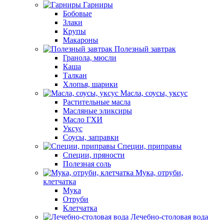
Гарниры
Бобовые
Злаки
Крупы
Макароны
Полезный завтрак
Гранола, мюсли
Каша
Талкан
Хлопья, шарики
Масла, соусы, уксус
Растительные масла
Масляные эликсиры
Масло ГХИ
Уксус
Соусы, заправки
Специи, приправы
Специи, пряности
Полезная соль
Мука, отруби,
клетчатка
Мука
Отруби
Клетчатка
Лечебно-столовая вода