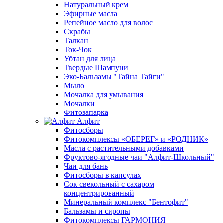
Натуральный крем
Эфирные масла
Репейное масло для волос
Скрабы
Талкан
Ток-Чок
Убтан для лица
Твердые Шампуни
Эко-Бальзамы "Тайна Тайги"
Мыло
Мочалка для умывания
Мочалки
Фитозапарка
Алфит
Фитосборы
Фитокомплексы «ОБЕРЕГ» и «РОДНИК»
Масла с растительными добавками
Фруктово-ягодные чаи "Алфит-Школьный"
Чаи для бань
Фитосборы в капсулах
Сок свекольный с сахаром
концентрированный
Минеральный комплекс "Бентофит"
Бальзамы и сиропы
Фитокомплексы ГАРМОНИЯ