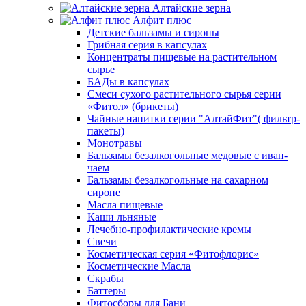
Алтайские зерна
Алфит плюс
Детские бальзамы и сиропы
Грибная серия в капсулах
Концентраты пищевые на растительном
сырье
БАДы в капсулах
Смеси сухого растительного сырья серии
«Фитол» (брикеты)
Чайные напитки серии "АлтайФит"( фильтр-
пакеты)
Монотравы
Бальзамы безалкогольные медовые с иван-
чаем
Бальзамы безалкогольные на сахарном
сиропе
Масла пищевые
Каши льняные
Лечебно-профилактические кремы
Свечи
Косметическая серия «Фитофлорис»
Косметические Масла
Скрабы
Баттеры
Фитосборы для Бани