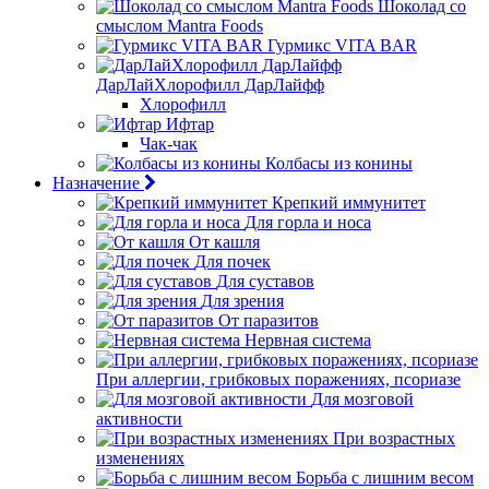
Шоколад со
смыслом Mantra Foods
Гурмикс VITA BAR
ДарЛайХлорофилл ДарЛайфф
Хлорофилл
Ифтар
Чак-чак
Колбасы из конины
Назначение
Крепкий иммунитет
Для горла и носа
От кашля
Для почек
Для суставов
Для зрения
От паразитов
Нервная система
При аллергии, грибковых поражениях, псориазе
Для мозговой
активности
При возрастных
изменениях
Борьба с лишним весом