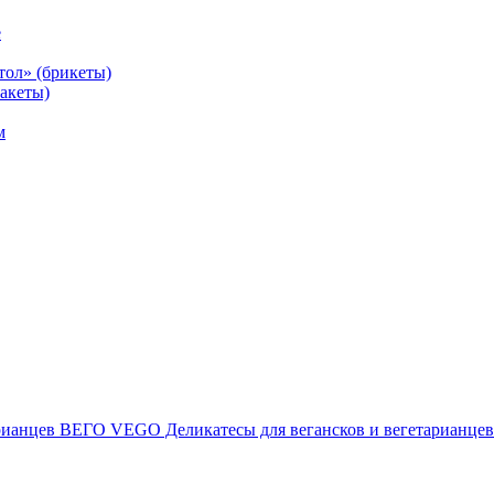
е
тол» (брикеты)
акеты)
м
ВЕГО VEGO Деликатесы для вегансков и вегетарианцев