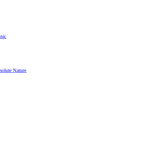
nic
olute Nature