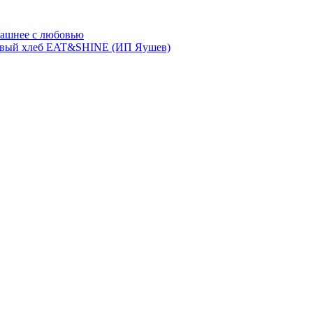
ашнее с любовью
евый хлеб EAT&SHINE (ИП Яушев)