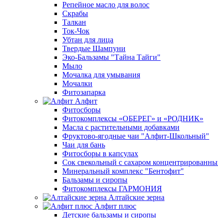
Репейное масло для волос
Скрабы
Талкан
Ток-Чок
Убтан для лица
Твердые Шампуни
Эко-Бальзамы "Тайна Тайги"
Мыло
Мочалка для умывания
Мочалки
Фитозапарка
Алфит
Фитосборы
Фитокомплексы «ОБЕРЕГ» и «РОДНИК»
Масла с растительными добавками
Фруктово-ягодные чаи "Алфит-Школьный"
Чаи для бань
Фитосборы в капсулах
Сок свекольный с сахаром концентрированн
Минеральный комплекс "Бентофит"
Бальзамы и сиропы
Фитокомплексы ГАРМОНИЯ
Алтайские зерна
Алфит плюс
Детские бальзамы и сиропы