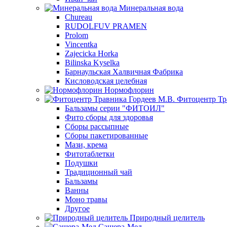
Минеральная вода
Chureau
RUDOLFUV PRAMEN
Prolom
Vincentka
Zajecicka Horka
Bilinska Kyselka
Барнаульская Халвичная Фабрика
Кисловодская целебная
Нормофлорин
Фитоцентр Тр
Бальзамы серии "ФИТОИЛ"
Фито сборы для здоровья
Сборы рассыпные
Сборы пакетированные
Мази, крема
Фитотаблетки
Подушки
Традиционный чай
Бальзамы
Ванны
Моно травы
Другое
Природный целитель
Сашера-Мед