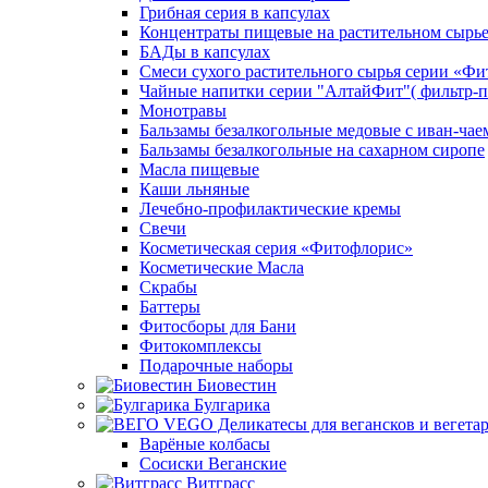
Грибная серия в капсулах
Концентраты пищевые на растительном сырь
БАДы в капсулах
Смеси сухого растительного сырья серии «Фи
Чайные напитки серии "АлтайФит"( фильтр-п
Монотравы
Бальзамы безалкогольные медовые с иван-чае
Бальзамы безалкогольные на сахарном сиропе
Масла пищевые
Каши льняные
Лечебно-профилактические кремы
Свечи
Косметическая серия «Фитофлорис»
Косметические Масла
Скрабы
Баттеры
Фитосборы для Бани
Фитокомплексы
Подарочные наборы
Биовестин
Булгарика
Варёные колбасы
Сосиски Веганские
Витграсс