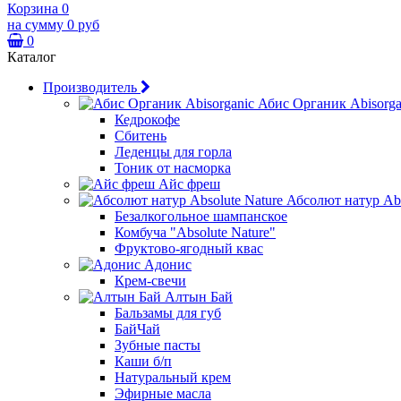
Корзина
0
на сумму
0 руб
0
Каталог
Производитель
Абис Органик Abisorga
Кедрокофе
Сбитень
Леденцы для горла
Тоник от насморка
Айс фреш
Абсолют натур Abs
Безалкогольное шампанское
Комбуча "Absolute Nature"
Фруктово-ягодный квас
Адонис
Крем-свечи
Алтын Бай
Бальзамы для губ
БайЧай
Зубные пасты
Каши б/п
Натуральный крем
Эфирные масла