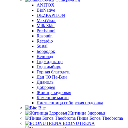
ANITOX
BioNative
DEZPAPILON
MaxiVisor
Milk Skin
Predstanol
Rasputin
Recardio
Sustal'
Бобродок
Венолад
Годжидоктор
Годжимбирь
Горная благодать
Дан 'Ю Па-Вли
Дианоль
Добродея
Живица кедровая
Каменное масло
Лиственница сибирская подсочка
Bite
Житница Здоровья
Пища Богов Theobroma
ECONUTRENA