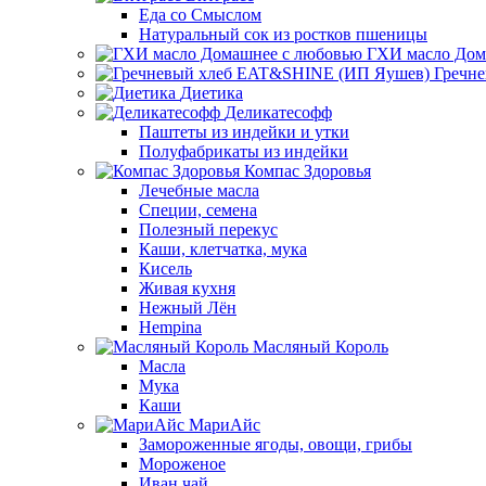
Еда со Смыслом
Натуральный сок из ростков пшеницы
ГХИ масло Дом
Гречн
Диетика
Деликатесофф
Паштеты из индейки и утки
Полуфабрикаты из индейки
Компас Здоровья
Лечебные масла
Специи, семена
Полезный перекус
Каши, клетчатка, мука
Кисель
Живая кухня
Нежный Лён
Hempina
Масляный Король
Масла
Мука
Каши
МариАйс
Замороженные ягоды, овощи, грибы
Мороженое
Иван чай