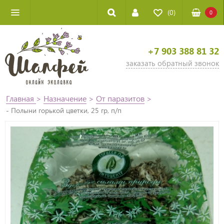
(0)
0
+7 903 388 81 32
заказать обратный звонок
Главная
>
Назначение
>
От паразитов
>
- Полыни горькой цветки, 25 гр, п/п