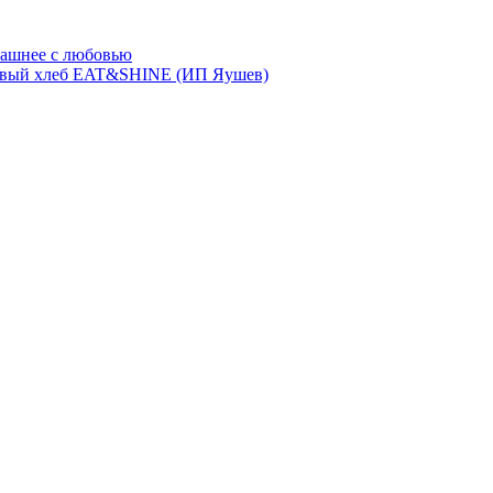
ашнее с любовью
евый хлеб EAT&SHINE (ИП Яушев)