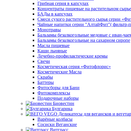
Грибная серия в капсулах
Концентраты пищевые на растительном сырь
БАДы в капсулах
Смеси сухого растительного сырья серии «Фи
Чайные напитки серии "АлтайФит"( фильтр-п
Монотравы
Бальзамы безалкогольные медовые с иван-чае
Бальзамы безалкогольные на сахарном сиропе
Масла пищевые
Каши льняные
Лечебно-профилактические кремы
Свечи
Косметическая серия «Фитофлорис»
Косметические Масла
Скрабы
Баттеры
Фитосборы для Бани
Фитокомплексы
Подарочные наборы
Биовестин
Булгарика
Варёные колбасы
Сосиски Веганские
Витграсс