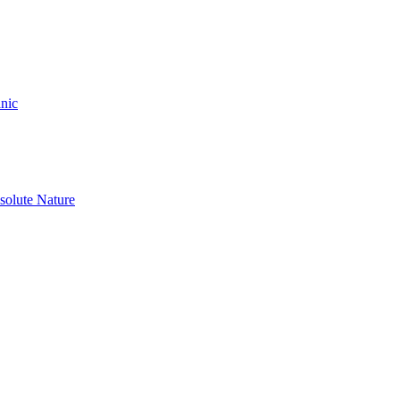
nic
olute Nature