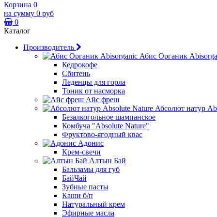
Корзина
0
на сумму
0 руб
0
Каталог
Производитель
Абис Органик Abisorga
Кедрокофе
Сбитень
Леденцы для горла
Тоник от насморка
Айс фреш
Абсолют натур Abs
Безалкогольное шампанское
Комбуча "Absolute Nature"
Фруктово-ягодный квас
Адонис
Крем-свечи
Алтын Бай
Бальзамы для губ
БайЧай
Зубные пасты
Каши б/п
Натуральный крем
Эфирные масла