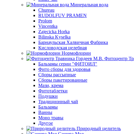
Минеральная вода
Chureau
RUDOLFUV PRAMEN
Prolom
Vincentka
Zajecicka Horka
Bilinska Kyselka
Барнаульская Халвичная Фабрика
Кисловодская целебная
Нормофлорин
Фитоцентр Тр
Бальзамы серии "ФИТОИЛ"
Фито сборы для здоровья
Сборы рассыпные
Сборы пакетированные
Мази, крема
Фитотаблетки
Подушки
Традиционный чай
Бальзамы
Ванны
Моно травы
Другое
Природный целитель
Сашера-Мед