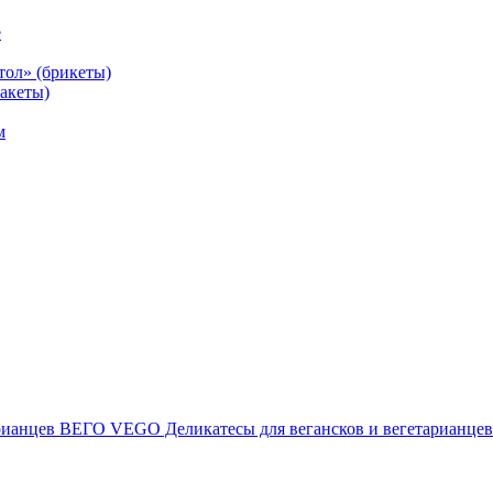
е
тол» (брикеты)
акеты)
м
ВЕГО VEGO Деликатесы для вегансков и вегетарианцев