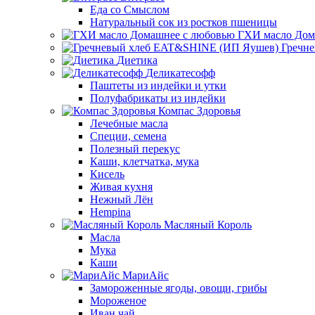
Еда со Смыслом
Натуральный сок из ростков пшеницы
ГХИ масло Дом
Гречн
Диетика
Деликатесофф
Паштеты из индейки и утки
Полуфабрикаты из индейки
Компас Здоровья
Лечебные масла
Специи, семена
Полезный перекус
Каши, клетчатка, мука
Кисель
Живая кухня
Нежный Лён
Hempina
Масляный Король
Масла
Мука
Каши
МариАйс
Замороженные ягоды, овощи, грибы
Мороженое
Иван чай