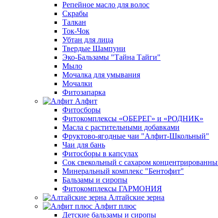
Репейное масло для волос
Скрабы
Талкан
Ток-Чок
Убтан для лица
Твердые Шампуни
Эко-Бальзамы "Тайна Тайги"
Мыло
Мочалка для умывания
Мочалки
Фитозапарка
Алфит
Фитосборы
Фитокомплексы «ОБЕРЕГ» и «РОДНИК»
Масла с растительными добавками
Фруктово-ягодные чаи "Алфит-Школьный"
Чаи для бань
Фитосборы в капсулах
Сок свекольный с сахаром концентрированн
Минеральный комплекс "Бентофит"
Бальзамы и сиропы
Фитокомплексы ГАРМОНИЯ
Алтайские зерна
Алфит плюс
Детские бальзамы и сиропы