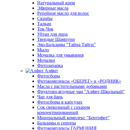
Натуральный крем
Эфирные масла
Репейное масло для волос
Скрабы
Талкан
Ток-Чок
Убтан для лица
Твердые Шампуни
Эко-Бальзамы "Тайна Тайги"
Мыло
Мочалка для умывания
Мочалки
Фитозапарка
Алфит
Фитосборы
Фитокомплексы «ОБЕРЕГ» и «РОДНИК»
Масла с растительными добавками
Фруктово-ягодные чаи "Алфит-Школьный"
Чаи для бань
Фитосборы в капсулах
Сок свекольный с сахаром
концентрированный
Минеральный комплекс "Бентофит"
Бальзамы и сиропы
Фитокомплексы ГАРМОНИЯ