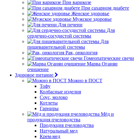
При варикозе
При сахарном диабете
Женское здоровье
Мужское здоровье
Для печени
Для
сердечно-сосудистой системы
Для
пищеварительной системы
Рак, онкология
Гомеопатические свечи
Марва Оганян
очищение
Здоровое питание
Можно в ПОСТ
Тофу
Колбасные изделия
Соус, молоко
Котлеты
Гарниры
Мёд и
продукция пчеловодства
Продукция пчеловодства
Натуральный мед
Крем-мед