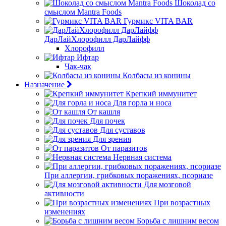
Шоколад со
смыслом Mantra Foods
Гурмикс VITA BAR
ДарЛайХлорофилл ДарЛайфф
Хлорофилл
Ифтар
Чак-чак
Колбасы из конины
Назначение
Крепкий иммунитет
Для горла и носа
От кашля
Для почек
Для суставов
Для зрения
От паразитов
Нервная система
При аллергии, грибковых поражениях, псориазе
Для мозговой
активности
При возрастных
изменениях
Борьба с лишним весом