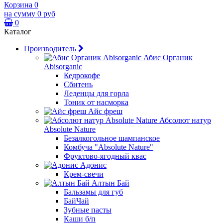
Корзина
0
на сумму
0 руб
0
Каталог
Производитель
Абис Органик
Abisorganic
Кедрокофе
Сбитень
Леденцы для горла
Тоник от насморка
Айс фреш
Абсолют натур
Absolute Nature
Безалкогольное шампанское
Комбуча "Absolute Nature"
Фруктово-ягодный квас
Адонис
Крем-свечи
Алтын Бай
Бальзамы для губ
БайЧай
Зубные пасты
Каши б/п