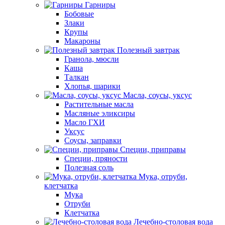
Гарниры
Бобовые
Злаки
Крупы
Макароны
Полезный завтрак
Гранола, мюсли
Каша
Талкан
Хлопья, шарики
Масла, соусы, уксус
Растительные масла
Масляные эликсиры
Масло ГХИ
Уксус
Соусы, заправки
Специи, приправы
Специи, пряности
Полезная соль
Мука, отруби,
клетчатка
Мука
Отруби
Клетчатка
Лечебно-столовая вода