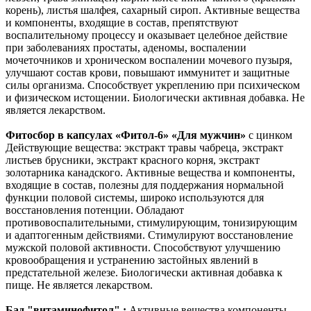
корень), листья шалфея, сахарный сироп. Активные вещества
и компоненты, входящие в состав, препятствуют
воспалительному процессу и оказывает целебное действие
при заболеваниях простаты, аденомы, воспалении
мочеточников и хроническом воспалении мочевого пузыря,
улучшают состав крови, повышают иммунитет и защитные
силы организма. Способствует укреплению при психическом
и физическом истощении. Биологически активная добавка. Не
является лекарством.
Фитосбор в капсулах «Фитол-6» «Для мужчин»
с цинком
Действующие вещества: экстракт травы чабреца, экстракт
листьев брусники, экстракт красного корня, экстракт
золотарника канадского. Активные вещества и компоненты,
входящие в состав, полезны для поддержания нормальной
функции половой системы, широко используются для
восстановления потенции. Обладают
противовоспалительными, стимулирующим, тонизирующим
и адаптогенным действиями. Стимулируют восстановление
мужской половой активности. Способствуют улучшению
кровообращения и устранению застойных явлений в
предстательной железе. Биологически активная добавка к
пище. Не является лекарством.
Бад "витаминофитол" :
Активные вещества компоненты,