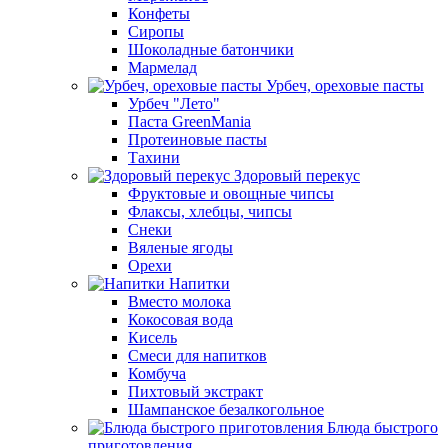
Конфеты
Сиропы
Шоколадные батончики
Мармелад
Урбеч, ореховые пасты
Урбеч "Лето"
Паста GreenMania
Протеиновые пасты
Тахини
Здоровый перекус
Фруктовые и овощные чипсы
Флаксы, хлебцы, чипсы
Снеки
Вяленые ягоды
Орехи
Напитки
Вместо молока
Кокосовая вода
Кисель
Смеси для напитков
Комбуча
Пихтовый экстракт
Шампанское безалкогольное
Блюда быстрого
приготовления