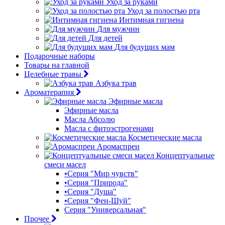
Уход за руками
Уход за полостью рта
Интимная гигиена
Для мужчин
Для детей
Для будущих мам
Подарочные наборы
Товары на главной
Целебные травы
Азбука трав
Ароматерапия
Эфирные масла
Эфирные масла
Масла Абсолю
Масла с фитоэстрогенами
Косметические масла
Аромаспреи
Концептуальные
смеси масел
•Серия "Мир чувств"
•Серия "Природа"
•Серия "Душа"
•Серия "Фен-Шуй"
Серия "Универсальная"
Прочее