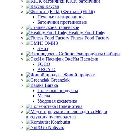
KICK батончики
Каусар
Фит кит (Fit kit)
Печенье глазированное
Батончики протеиновые
Сташевское
Healthy Food Тофу
Fitness Food Factory
ЭМИЗ
Эмиз
Экопродукты Сибири
ЭксИм Пасифик
FOCO
AROY-D
Живой продукт
Greenzlak
Baraka
Полезные продукты
Масла
Уходовая косметика
Полезнотека
Мёд и
продукция пчеловодства
Kombutist
Nut&Go