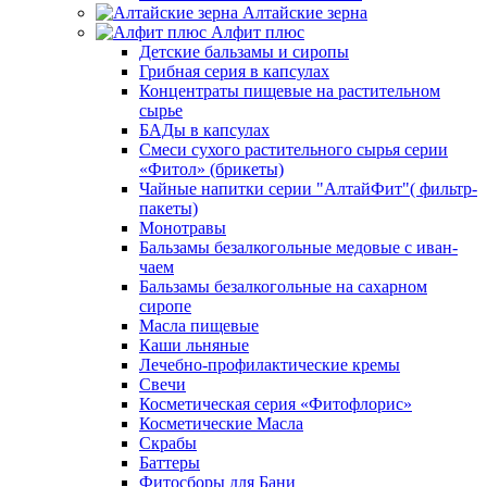
Алтайские зерна
Алфит плюс
Детские бальзамы и сиропы
Грибная серия в капсулах
Концентраты пищевые на растительном
сырье
БАДы в капсулах
Смеси сухого растительного сырья серии
«Фитол» (брикеты)
Чайные напитки серии "АлтайФит"( фильтр-
пакеты)
Монотравы
Бальзамы безалкогольные медовые с иван-
чаем
Бальзамы безалкогольные на сахарном
сиропе
Масла пищевые
Каши льняные
Лечебно-профилактические кремы
Свечи
Косметическая серия «Фитофлорис»
Косметические Масла
Скрабы
Баттеры
Фитосборы для Бани