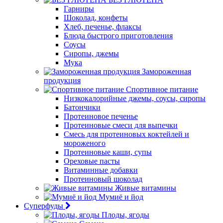
Гарниры
Шоколад, конфеты
Хлеб, печенье, флаксы
Блюда быстрого приготовления
Соусы
Сиропы, джемы
Мука
Замороженная
продукция
Спортивное питание
Низкокалорийные джемы, соусы, сиропы
Батончики
Протеиновое печенье
Протеиновые смеси для выпечки
Смесь для протеиновых коктейлей и
мороженого
Протеиновые каши, супы
Ореховые пасты
Витаминные добавки
Протеиновый шоколад
Живые витамины
Мумиё и йод
Суперфуды
Плоды, ягоды