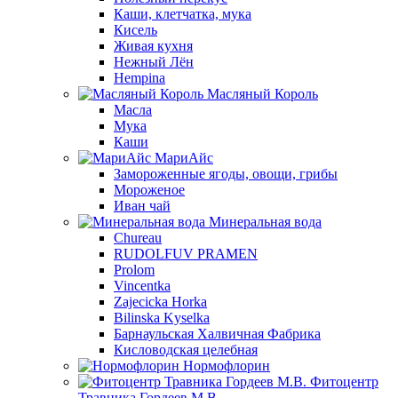
Каши, клетчатка, мука
Кисель
Живая кухня
Нежный Лён
Hempina
Масляный Король
Масла
Мука
Каши
МариАйс
Замороженные ягоды, овощи, грибы
Мороженое
Иван чай
Минеральная вода
Chureau
RUDOLFUV PRAMEN
Prolom
Vincentka
Zajecicka Horka
Bilinska Kyselka
Барнаульская Халвичная Фабрика
Кисловодская целебная
Нормофлорин
Фитоцентр
Травника Гордеев М.В.