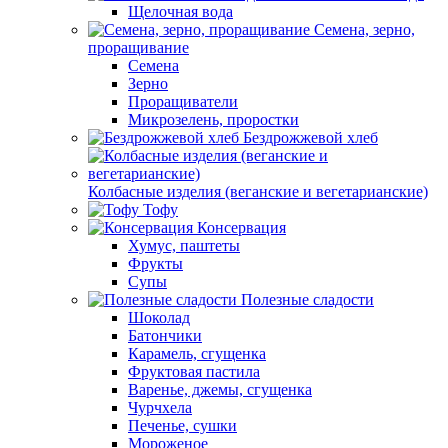
Щелочная вода
Семена, зерно,
проращивание
Семена
Зерно
Проращиватели
Микрозелень, проростки
Бездрожжевой хлеб
Колбасные изделия (веганские и вегетарианские)
Тофу
Консервация
Хумус, паштеты
Фрукты
Супы
Полезные сладости
Шоколад
Батончики
Карамель, сгущенка
Фруктовая пастила
Варенье, джемы, сгущенка
Чурчхела
Печенье, сушки
Мороженое