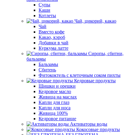
Супы
Каши
Котлеты
Чай, цикорий, какао
Чай
Вместо кофе
Какао, кэроб
Добавки в чай
Куркума латте
Сиропы, сбитни,
бальзамы
Бальзамы
Сбитень
Фитококтель с клеточным соком пихты
Кедровые продукты
Шишки и орешки
Кедровое масло
Живица на маслах
Капли для глаз
Капли для носа
Живица 100%
Кедровое питание
Активаторы воды
Кокосовые продукты
БЕЗ ГЛЮТЕНА