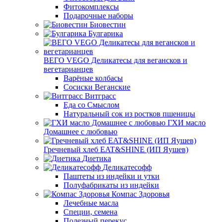
Фитокомплексы
Подарочные наборы
Биовестин
Булгарика
ВЕГО VEGO Деликатесы для вегансков и
вегетарианцев
Варёные колбасы
Сосиски Веганские
Витграсс
Еда со Смыслом
Натуральный сок из ростков пшеницы
ГХИ масло
Домашнее с любовью
Гречневый хлеб EAT&SHINE (ИП Яушев)
Диетика
Деликатесофф
Паштеты из индейки и утки
Полуфабрикаты из индейки
Компас Здоровья
Лечебные масла
Специи, семена
Полезный перекус