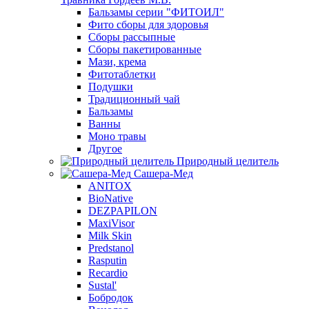
Бальзамы серии "ФИТОИЛ"
Фито сборы для здоровья
Сборы рассыпные
Сборы пакетированные
Мази, крема
Фитотаблетки
Подушки
Традиционный чай
Бальзамы
Ванны
Моно травы
Другое
Природный целитель
Сашера-Мед
ANITOX
BioNative
DEZPAPILON
MaxiVisor
Milk Skin
Predstanol
Rasputin
Recardio
Sustal'
Бобродок