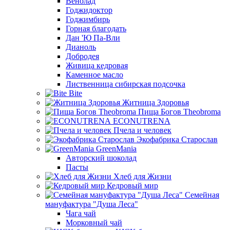
Венолад
Годжидоктор
Годжимбирь
Горная благодать
Дан 'Ю Па-Вли
Дианоль
Добродея
Живица кедровая
Каменное масло
Лиственница сибирская подсочка
Bite
Житница Здоровья
Пища Богов Theobroma
ECONUTRENA
Пчела и человек
Экофабрика Старослав
GreenMania
Авторский шоколад
Пасты
Хлеб для Жизни
Кедровый мир
Семейная
мануфактура "Душа Леса"
Чага чай
Морковный чай