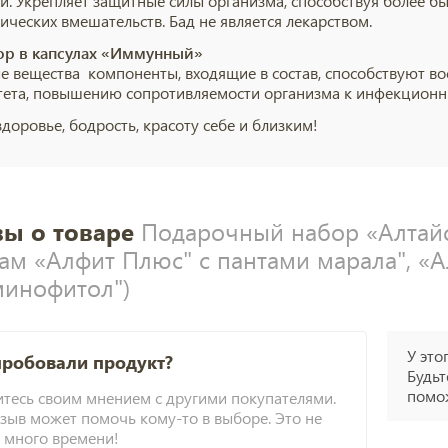
и. Укрепляет защитные силы организма, способствуя более б
ических вмешательств. Бад не является лекарством.
р в капсулах «
Иммунный»
е вещества компоненты, входящие в состав, способствуют в
ета, повышению сопротивляемости организма к инфекционн
доровье, бодрость, красоту себе и близким!
ы о товаре
Подарочный набор «Алтайс
зам «Алфит Плюс" с пантами марала", «А
минофитол")
У это
пробовали продукт?
Будьт
помож
тесь своим мнением с другими покупателями.
зыв может помочь кому-то в выборе. Это не
 много времени!