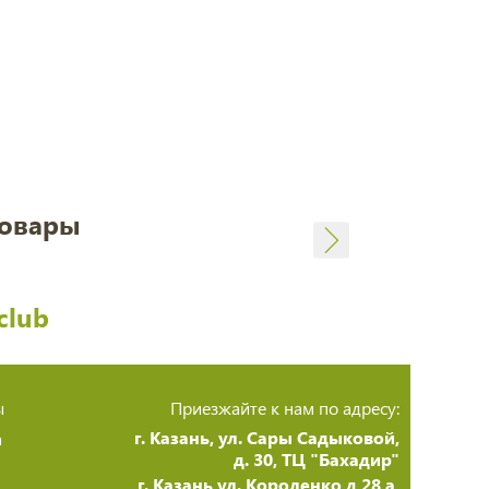
товары
club
ы
Приезжайте к нам по адресу:
г. Казань, ул. Сары Садыковой,
а
д. 30, ТЦ "Бахадир"
г. Казань,ул. Короленко д 28 а,