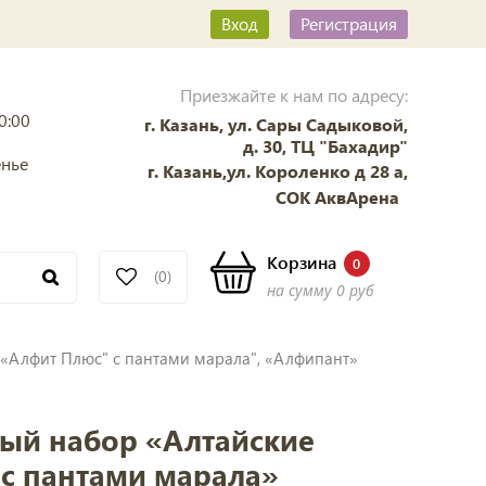
Вход
Регистрация
Приезжайте к нам по адресу:
0:00
г. Казань, ул. Сары Садыковой,
д. 30, ТЦ "Бахадир"
енье
г. Казань,ул. Короленко д 28 а,
СОК АквАрена
Корзина
0
(0)
на сумму
0 руб
 «Алфит Плюс" с пантами марала", «Алфипант»
ый набор «Алтайские
с пантами марала»