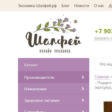
Эколавка-Шалфей.рф
Блог
Новости
О нас
Д
+7 90
заказать
Каталог
Главная
Производитель
- Подаро
(капсулы)
Назначение
Здоровое питание
Суперфуды