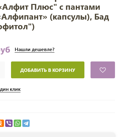
«Алфит Плюс" с пантами
«Алфипант» (капсулы), Бад
офитол")
руб
Нашли
дешевле?
ДОБАВИТЬ В КОРЗИНУ
один клик