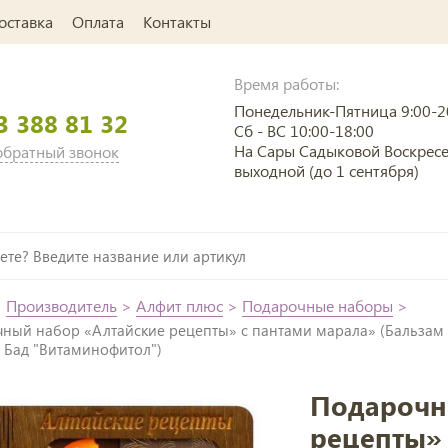
оставка
Оплата
Контакты
Время работы:
Понедельник-Пятница 9:00-2
3 388 81 32
Сб - ВС 10:00-18:00
На Сары Садыковой Воскрес
 обратный звонок
выходной (до 1 сентября)
>
Производитель
>
Алфит плюс
>
Подарочные наборы
>
чный набор «Алтайские рецепты» с пантами марала» (Бальзам
, Бад "Витаминофитол")
Подарочн
рецепты» 