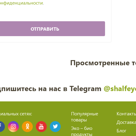
онфиденциальности
.
ОТПРАВИТЬ
Просмотренные 
пишитесь на нас в Telegram
@shalfey
иальных сетях:
Популярные
Контакт
товары
Доставк
Эко – био
Блог
продукты