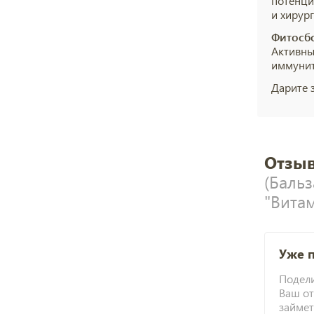
потенци
и хирург
Фитосбо
Активны
иммунит
Дарите з
Отзыв
(Баль
"Вита
Уже 
Подели
Ваш от
займет