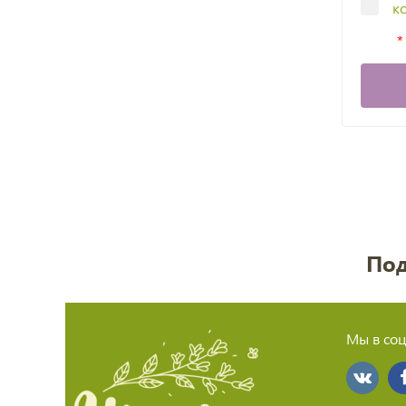
к
Под
Мы в соц