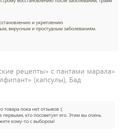
ыстрому восстановлению после заболеваний, травм
осстановлению и укреплению
ым, вирусным и простудным заболеваниям.
кие рецепты» с пантами марала»
лфипант» (капсулы), Бад
го товара пока нет отзывов :(
е первыми, кто посоветует его. Этим вы очень
ете кому-то с выбором!