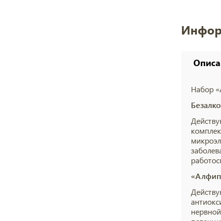
Инфор
Описа
Набор «
Безалко
Действу
комплек
микроэл
заболев
работос
«Алфип
Действу
антиокс
нервной