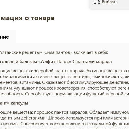
Выбрать
мация о товаре
ние
Алтайские рецепты» Сила пантов» включает в себя:
гольный бальзам «Алфит Плюс» С пантами марала
ющие вещества: зверобой, панты марала. Активные вещества 
с биологически активных веществ: пептиды, аминокислоты, ли
ементов, витамины. Оказывают биостимулирующее действие,
аниям, улучшают процесс кроветворения, способствуют реге
пособность. Способствует нормализации функций нервной сис
ант» капсулы
ющие вещества: порошок пантов маралов. Обладает имму
идантным действиями. Широко используется при климактерич
 системы. Способствует восстановлению сексуальной функц