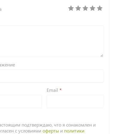
а
ажение
Email
астоящим подтверждаю, что я ознакомлен и
огласен с условиями
оферты
и
политики