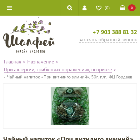
(0)
0
+7 903 388 81 32
заказать обратный звонок
Главная
>
Назначение
>
При аллергии, грибковых поражениях, псориазе
>
- Чайный напиток «При витилиго зимний», 50г, п/п, ФЦ Гордеев
Чайный напиток «При витилиго зимний»,