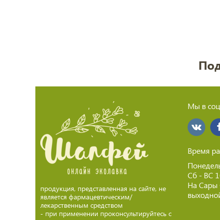
Под
Мы в соц
Время ра
Понедель
Сб - ВС 
На Сары
продукция, представленная на сайте, не
выходной
является фармацевтическим/
лекарственным средством
- при применении проконсультируйтесь с