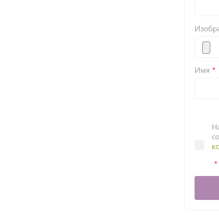
Изобр
Имя
Н
с
к