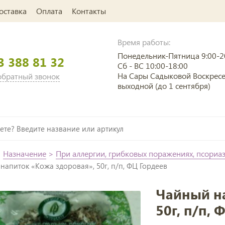
оставка
Оплата
Контакты
Время работы:
Понедельник-Пятница 9:00-2
3 388 81 32
Сб - ВС 10:00-18:00
На Сары Садыковой Воскрес
 обратный звонок
выходной (до 1 сентября)
>
Назначение
>
При аллергии, грибковых поражениях, псориа
напиток «Кожа здоровая», 50г, п/п, ФЦ Гордеев
Чайный н
50г, п/п,