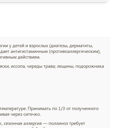
ии у детей и взрослых (диатезы, дерматиты,
ладает антигистаминным (противоаллергическим),
ативным действием.
ряски, иссопа, череды трава; лещины, подорожника
ой температуре. Принимать по 1/3 от полученного
ивая через ситечко.
ак, сезонная аллергия — поллиноз требует