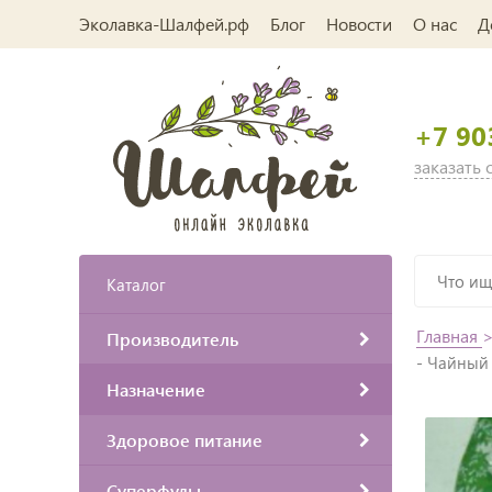
Эколавка-Шалфей.рф
Блог
Новости
О нас
Д
+7 90
заказать
Каталог
Главная
Производитель
- Чайный 
Назначение
Здоровое питание
Суперфуды