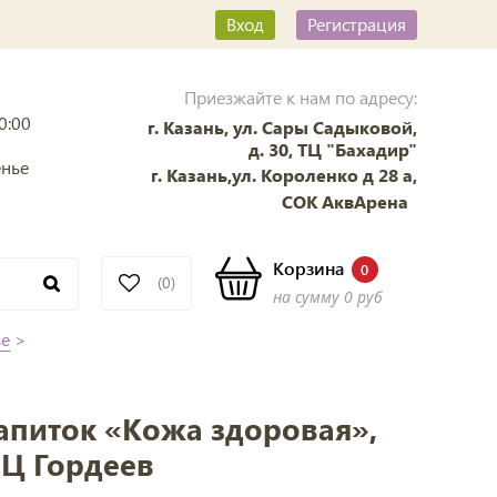
Вход
Регистрация
Приезжайте к нам по адресу:
0:00
г. Казань, ул. Сары Садыковой,
д. 30, ТЦ "Бахадир"
енье
г. Казань,ул. Короленко д 28 а,
СОК АквАрена
Корзина
0
(0)
на сумму
0 руб
зе
>
апиток «Кожа здоровая»,
 ФЦ Гордеев