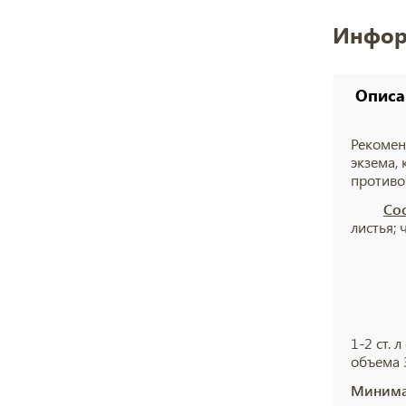
Инфор
Описа
Рекомен
экзема,
противо
Сос
листья; 
1-2 ст. 
объема 
Минима