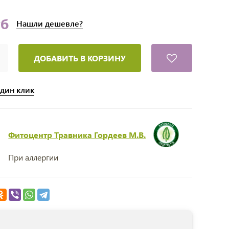
уб
Нашли
дешевле?
ДОБАВИТЬ В КОРЗИНУ
один клик
Фитоцентр Травника Гордеев М.В.
При аллергии