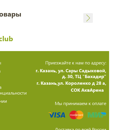
товары
club
ы
Приезжайте к нам по адресу:
г. Казань, ул. Сары Садыковой,
а
д. 30, ТЦ "Бахадир"
г. Казань,ул. Короленко д 28 а,
а
СОК АквАрена
нциальности
нии
Мы принимаем к оплате
Доставка по всей России