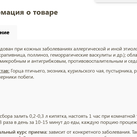
мация о товаре
ние
дован при кожных заболеваниях аллергической и иной этиолог
 крапивница, поллиноз, геморрагические васкулиты и др.); об
микробным и антигрибковым, противовоспалительным и сед
тав:
Горца птичьего, зюзника, курильского чая, пустырника, 
черники побеги.
л сбора залить 0,2-0,3 л кипятка, настоять 1 час при комнатн
3 раза в день за 10-15 минут до еды, каждую порцию процеж
льный курс приема:
зависит от конкретного заболевания. Т