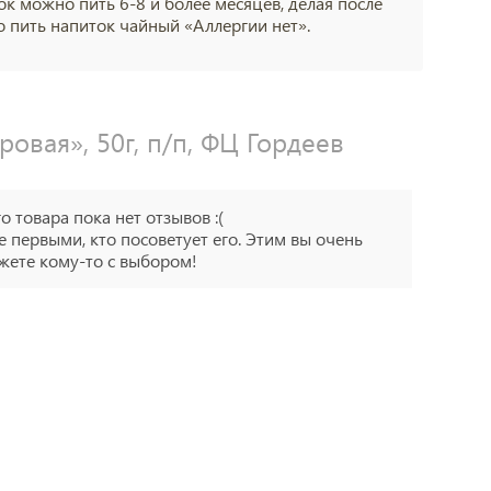
ок можно пить 6-8 и более месяцев, делая после
о пить напиток чайный «Аллергии нет».
овая», 50г, п/п, ФЦ Гордеев
го товара пока нет отзывов :(
е первыми, кто посоветует его. Этим вы очень
ете кому-то с выбором!